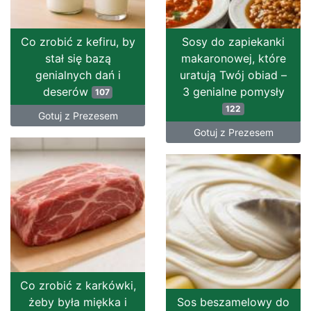
Co zrobić z kefiru, by
Sosy do zapiekanki
stał się bazą
makaronowej, które
genialnych dań i
uratują Twój obiad –
deserów
3 genialne pomysły
107
122
Gotuj z Prezesem
Gotuj z Prezesem
Co zrobić z karkówki,
żeby była miękka i
Sos beszamelowy do