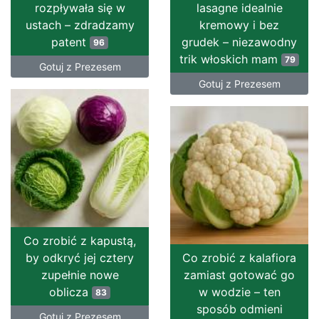
rozpływała się w
lasagne idealnie
ustach – zdradzamy
kremowy i bez
patent
grudek – niezawodny
96
trik włoskich mam
79
Gotuj z Prezesem
Gotuj z Prezesem
Co zrobić z kapustą,
by odkryć jej cztery
Co zrobić z kalafiora
zupełnie nowe
zamiast gotować go
oblicza
w wodzie – ten
83
sposób odmieni
Gotuj z Prezesem