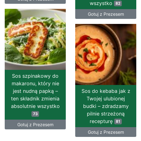
wszystko
82
Gotuj z Prezesem
Sos szpinakowy do
makaronu, który nie
jest nudną papką –
Sos do kebaba jak z
ten składnik zmienia
Twojej ulubionej
absolutnie wszystko
budki – zdradzamy
pilnie strzeżoną
73
recepturę
81
Gotuj z Prezesem
Gotuj z Prezesem