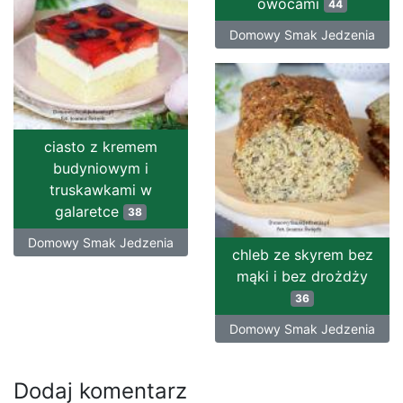
owocami
44
Domowy Smak Jedzenia
ciasto z kremem
budyniowym i
truskawkami w
galaretce
38
Domowy Smak Jedzenia
chleb ze skyrem bez
mąki i bez drożdży
36
Domowy Smak Jedzenia
Dodaj komentarz