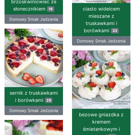
brzoskwiniowiec ze
słonecznikiem
ciasto widelcem
16
mieszane z
Domowy Smak Jedzenia
truskawkami i
borówkami
33
Domowy Smak Jedzenia
sernik z truskawkami
i borówkami
29
Domowy Smak Jedzenia
bezowe gniazdka z
kremem
śmietankowym i