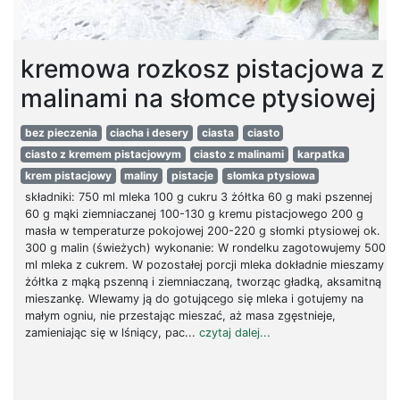
kremowa rozkosz pistacjowa z
malinami na słomce ptysiowej
bez pieczenia
ciacha i desery
ciasta
ciasto
ciasto z kremem pistacjowym
ciasto z malinami
karpatka
krem pistacjowy
maliny
pistacje
słomka ptysiowa
składniki: 750 ml mleka 100 g cukru 3 żółtka 60 g maki pszennej
60 g mąki ziemniaczanej 100-130 g kremu pistacjowego 200 g
masła w temperaturze pokojowej 200-220 g słomki ptysiowej ok.
300 g malin (świeżych) wykonanie: W rondelku zagotowujemy 500
ml mleka z cukrem. W pozostałej porcji mleka dokładnie mieszamy
żółtka z mąką pszenną i ziemniaczaną, tworząc gładką, aksamitną
mieszankę. Wlewamy ją do gotującego się mleka i gotujemy na
małym ogniu, nie przestając mieszać, aż masa zgęstnieje,
zamieniając się w lśniący, pac...
czytaj dalej...