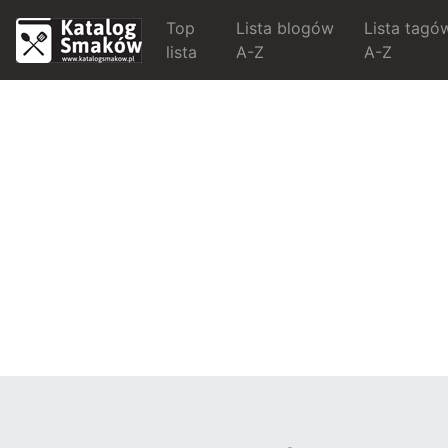
Top
Lista blogów
Lista tagó
lista
A-Z
A-Z