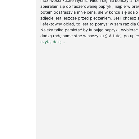
możliwości kuchennych!:) Niech się nie kończy!:) D
zbierałam się do faszerowanej papryki, najpierw bra
potem odstraszyła mnie cena, ale w końcu się udało
zdjęcie jest jeszcze przed pieczeniem. Jeśli chcesz 
i efektowny obiad, to jest to pomysł w sam raz dla 
Należy tylko pamiętać by kupując papryki, wybierać 
dadzą radę same stać w naczyniu ;) A tutaj, po upiecz
czytaj dalej...