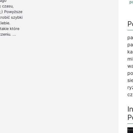
ługo
p
k czasu,
 ;) Powyższe
zrobić szybki
P
Ciebie.
takie które
eniu. ...
pa
pa
ka
mi
wa
po
si
ry
cz
I
P