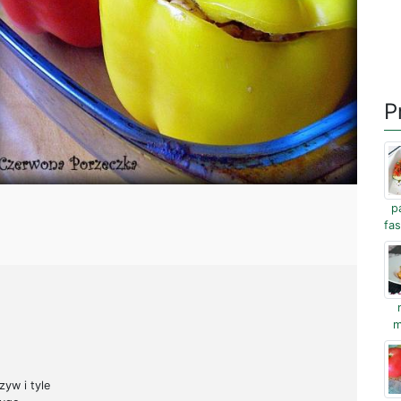
P
p
fa
m
zyw i tyle