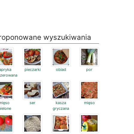
roponowane wyszukiwania
apryka
pieczarki
obiad
por
szerowana
mięso
ser
kasza
mięso
ielone
gryczana