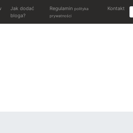
w
Jak dodać
Regulamin
Kontakt
polityka
bloga?
prywatności