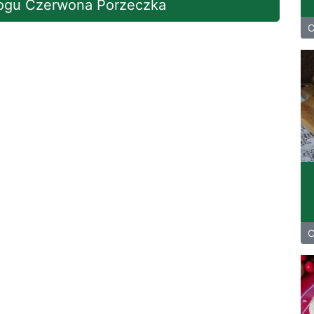
blogu Czerwona Porzeczka
C
C