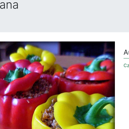
wana
A
Cz