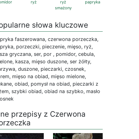
omidor
ryż
ryż
papryka
smażony
opularne słowa kluczowe
pryka faszerowana, czerwona porzeczka,
pryka, porzeczki, pieczenie, mięso, ryż,
sza gryczana, ser, por , pomidor, cebula,
elone, kasza, mięso duszone, ser żółty,
rzywa, duszone, pieczarki, czosnek,
rem, mięso na obiad, mięso mielone,
ekane, obiad, pomysł na obiad, pieczarki z
żem, szybki obiad, obiad na szybko, masło
osnek
nne przepisy z Czerwona
orzeczka