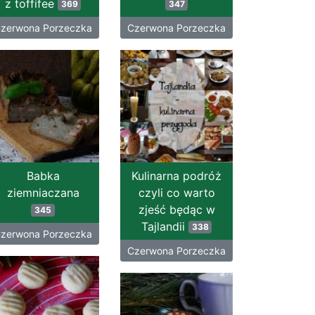
z toffifee
369
347
zerwona Porzeczka
Czerwona Porzeczka
Babka
Kulinarna podróż
ziemniaczana
czyli co warto
zjeść będąc w
345
Tajlandii
338
zerwona Porzeczka
Czerwona Porzeczka