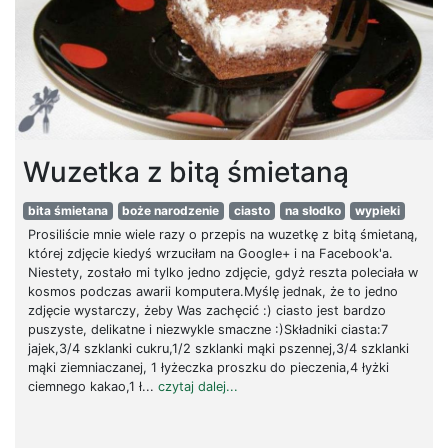
Wuzetka z bitą śmietaną
bita śmietana
boże narodzenie
ciasto
na słodko
wypieki
Prosiliście mnie wiele razy o przepis na wuzetkę z bitą śmietaną,
której zdjęcie kiedyś wrzuciłam na Google+ i na Facebook'a.
Niestety, zostało mi tylko jedno zdjęcie, gdyż reszta poleciała w
kosmos podczas awarii komputera.Myślę jednak, że to jedno
zdjęcie wystarczy, żeby Was zachęcić :) ciasto jest bardzo
puszyste, delikatne i niezwykle smaczne :)Składniki ciasta:7
jajek,3/4 szklanki cukru,1/2 szklanki mąki pszennej,3/4 szklanki
mąki ziemniaczanej, 1 łyżeczka proszku do pieczenia,4 łyżki
ciemnego kakao,1 ł...
czytaj dalej...