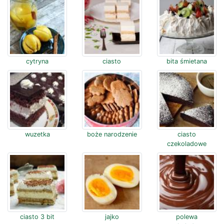
cytryna
ciasto
bita śmietana
wuzetka
boże narodzenie
ciasto
czekoladowe
ciasto 3 bit
jajko
polewa