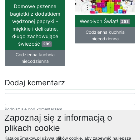
Domowe pszenne
bagietki z dodatkiem
wędzonej papryki -
Wesołych Świąt!
253
miękkie i delikatne,
Codzienna kuchnia
długo zachowujące
niecodzienna
świeżość
299
Codzienna kuchnia
niecodzienna
Dodaj komentarz
Podpisz się pod komentarzem.
Zapoznaj się z informacją o
plikach cookie
KatalogSmakow.pl używa plików cookie, aby zapewnić najlepszą