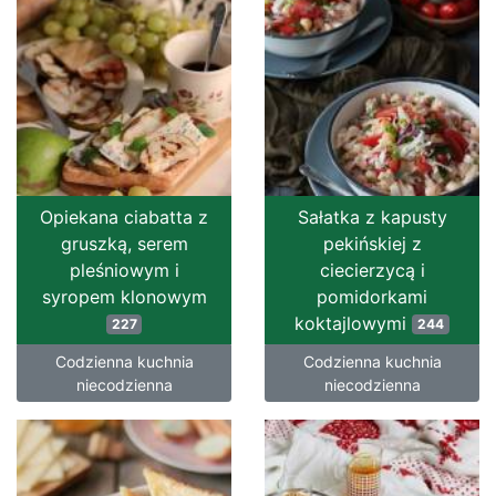
Opiekana ciabatta z
Sałatka z kapusty
gruszką, serem
pekińskiej z
pleśniowym i
ciecierzycą i
syropem klonowym
pomidorkami
koktajlowymi
227
244
Codzienna kuchnia
Codzienna kuchnia
niecodzienna
niecodzienna