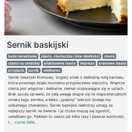
Sernik baskijski
boże narodzenie
ciasta, ciasteczka i inne słodkości
ciasto
ciasto na urodziny
efektoowne ciasto
impreza
kremowe ciasto
przyjęcie
sernik
wielkanoc
Sernik baskijski Kremowy, bogaty smak z delikatną nutą karmelu,
która powstaje dzięki mocnemu przypieczeniu wierzchu. Wnętrze
ciasta jest wilgotne i delikatne, niemal rozpływające się w ustach.
Brak spodu sprawia, że całą uwagę skupia się na niepowtarzalnym
smaku tego sernika, a lekko „spalony” wierzch dodaje mu
unikalnego charakteru. Sernik baskijski niektórzy uznają za
najlepszy sernik na świecie. I ja chyba muszę się zgodzić,
uwielbiam go. Piekłam to ciasto już kilka razy i zawsze wychodzi,
t...
czytaj dalej...