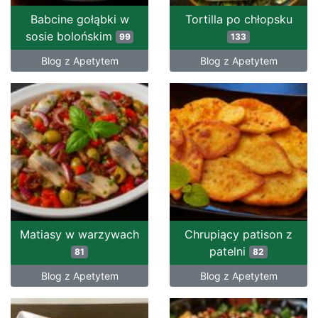
Babcine gołąbki w
Tortilla po chłopsku
sosie bolońskim
99
133
Blog z Apetytem
Blog z Apetytem
Matiasy w warzywach
Chrupiący patison z
patelni
81
82
Blog z Apetytem
Blog z Apetytem