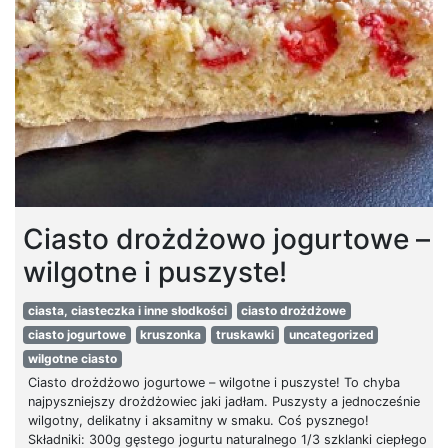
Ciasto drożdżowo jogurtowe –
wilgotne i puszyste!
ciasta, ciasteczka i inne słodkości
ciasto drożdżowe
ciasto jogurtowe
kruszonka
truskawki
uncategorized
wilgotne ciasto
Ciasto drożdżowo jogurtowe – wilgotne i puszyste! To chyba
najpyszniejszy drożdżowiec jaki jadłam. Puszysty a jednocześnie
wilgotny, delikatny i aksamitny w smaku. Coś pysznego!
Składniki: 300g gęstego jogurtu naturalnego 1/3 szklanki ciepłego