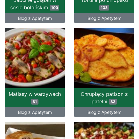
Babcine gołąbki w
Tortilla po chłopsku
sosie bolońskim
100
133
Blog z Apetytem
Blog z Apetytem
Matiasy w warzywach
Chrupiący patison z
patelni
81
82
Blog z Apetytem
Blog z Apetytem