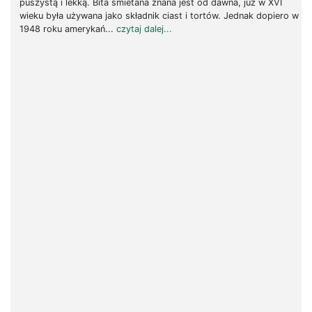
puszystą i lekką. Bita śmietana znana jest od dawna, już w XVI
wieku była używana jako składnik ciast i tortów. Jednak dopiero w
1948 roku amerykań...
czytaj dalej...