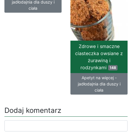
jadłodajnia dla duszy i
ciała
Zdrowe i smaczne
ciasteczka owsiane z
żurawiną i
rodzynkami
148
Apetyt na więcej -
jadłodajnia dla duszy i
ciała
Dodaj komentarz