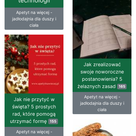
technologii
Apetyt na więcej -
jadłodajnia dla duszy i
ciała
Jak zrealizować
swoje noworoczne
postanowienia? 5
żelaznych zasad
165
Apetyt na więcej -
Jak nie przytyć w
jadłodajnia dla duszy i
święta? 5 prostych
ciała
rad, które pomogą
utrzymać formę
155
Apetyt na więcej -