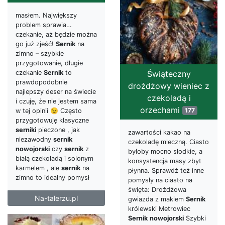
masłem. Największy
problem sprawia…
czekanie, aż będzie można
go już zjeść!
Sernik
na
zimno – szybkie
przygotowanie, długie
czekanie
Sernik
to
Świąteczny
prawdopodobnie
drożdżowy wieniec z
najlepszy deser na świecie
czekoladą i
i czuję, że nie jestem sama
orzechami
177
w tej opinii 😉 Często
przygotowuję klasyczne
serniki
pieczone , jak
zawartości kakao na
niezawodny
sernik
czekoladę mleczną. Ciasto
nowojorski
czy
sernik
z
byłoby mocno słodkie, a
białą czekoladą i solonym
konsystencja masy zbyt
karmelem , ale
sernik
na
płynna. Sprawdź też inne
zimno to idealny pomysł
pomysły na ciasto na
święta: Drożdżowa
Na-talerzu.pl
gwiazda z makiem
Sernik
królewski Metrowiec
Sernik
nowojorski
Szybki