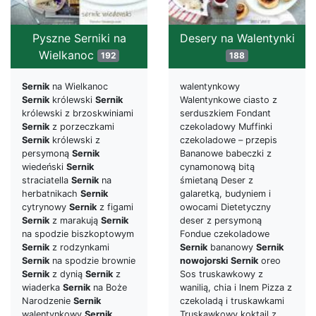
Pyszne Serniki na
Desery na Walentynki
Wielkanoc
192
188
Sernik
na Wielkanoc
walentynkowy
Sernik
królewski
Sernik
Walentynkowe ciasto z
królewski z brzoskwiniami
serduszkiem Fondant
Sernik
z porzeczkami
czekoladowy Muffinki
Sernik
królewski z
czekoladowe – przepis
persymoną
Sernik
Bananowe babeczki z
wiedeński
Sernik
cynamonową bitą
straciatella
Sernik
na
śmietaną Deser z
herbatnikach
Sernik
galaretką, budyniem i
cytrynowy
Sernik
z figami
owocami Dietetyczny
Sernik
z marakują
Sernik
deser z persymoną
na spodzie biszkoptowym
Fondue czekoladowe
Sernik
z rodzynkami
Sernik
bananowy
Sernik
Sernik
na spodzie brownie
nowojorski
Sernik
oreo
Sernik
z dynią
Sernik
z
Sos truskawkowy z
wiaderka
Sernik
na Boże
wanilią, chia i lnem Pizza z
Narodzenie
Sernik
czekoladą i truskawkami
walentynkowy
Sernik
Truskawkowy koktajl z