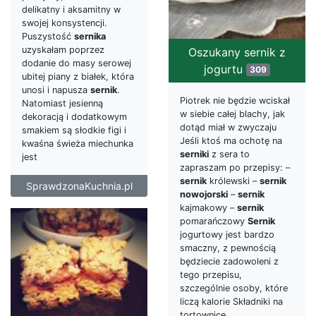
delikatny i aksamitny w
swojej konsystencji.
Puszystość
sernika
uzyskałam poprzez
Oszukany sernik z
dodanie do masy serowej
jogurtu
309
ubitej piany z białek, która
unosi i napusza
sernik
.
Piotrek nie będzie wciskał
Natomiast jesienną
w siebie całej blachy, jak
dekoracją i dodatkowym
dotąd miał w zwyczaju
smakiem są słodkie figi i
Jeśli ktoś ma ochotę na
kwaśna świeża miechunka
serniki
z sera to
jest
zapraszam po przepisy: –
sernik
królewski –
sernik
SprawdzonaKuchnia.pl
nowojorski
–
sernik
kajmakowy –
sernik
pomarańczowy
Sernik
jogurtowy jest bardzo
smaczny, z pewnością
będziecie zadowoleni z
tego przepisu,
szczególnie osoby, które
liczą kalorie Składniki na
tortownicę