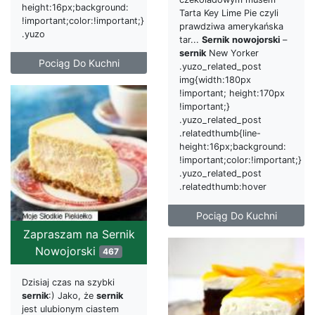
height:16px;background:
Tarta Key Lime Pie czyli
!important;color:!important;}
prawdziwa amerykańska
.yuzo
tar...
Sernik
nowojorski
–
sernik
New Yorker
Pociąg Do Kuchni
.yuzo_related_post
img{width:180px
!important; height:170px
!important;}
.yuzo_related_post
.relatedthumb{line-
height:16px;background:
!important;color:!important;}
.yuzo_related_post
.relatedthumb:hover
Pociąg Do Kuchni
Zapraszam na Sernik
Nowojorski
467
Dzisiaj czas na szybki
sernik
:) Jako, że
sernik
jest ulubionym ciastem