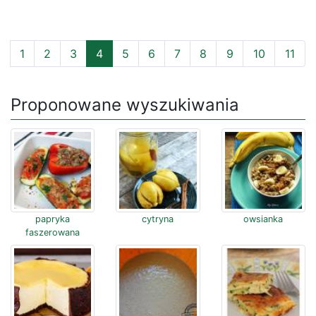
1
2
3
4
5
6
7
8
9
10
11
Proponowane wyszukiwania
papryka
cytryna
owsianka
faszerowana