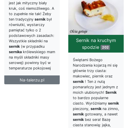
jest jak mityczny biały
kruk, coś niemożliwego. A
to zupełnie nie tak! Żeby
ten tradycyjny
sernik
był
równiutki, wystarczy
pamiętać tylko o 2
podstawowych zasadach:
Sernik na kruchym
Wszystkie składniki na
spodzie
sernik
(w przypadku
202
sernika
królewskiego mam
na myśli składniki masy
Świętami Bożego
serowej) powinny być w
Narodzenia kojarzą mi się
temperaturze pokojowej
głównie trzy ciasta:
makowiec, piernik oraz
Na-talerzu.pl
sernik
! Ten z nutą
pomarańczy jest jednym z
moich ulubionych!
Sernik
to bardzo popularne
ciasto. Wyróżniamy
sernik
pieczony,
sernik
na zimno,
sernik
gotowany, a nawet
sernik
bez sera! Bazę
ciasta stanowią: jajka,