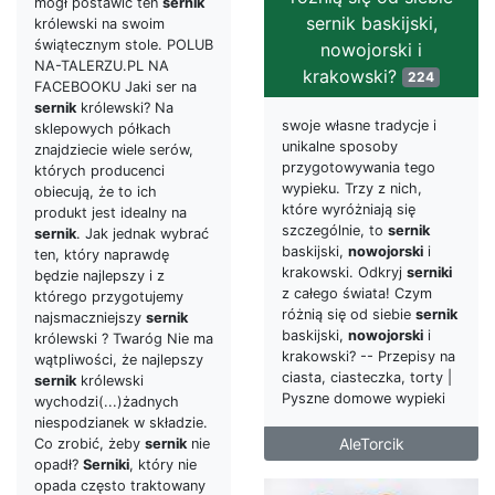
mógł postawić ten
sernik
sernik baskijski,
królewski na swoim
świątecznym stole. POLUB
nowojorski i
NA-TALERZU.PL NA
krakowski?
224
FACEBOOKU Jaki ser na
sernik
królewski? Na
swoje własne tradycje i
sklepowych półkach
unikalne sposoby
znajdziecie wiele serów,
przygotowywania tego
których producenci
wypieku. Trzy z nich,
obiecują, że to ich
które wyróżniają się
produkt jest idealny na
szczególnie, to
sernik
sernik
. Jak jednak wybrać
baskijski,
nowojorski
i
ten, który naprawdę
krakowski. Odkryj
serniki
będzie najlepszy i z
z całego świata! Czym
którego przygotujemy
różnią się od siebie
sernik
najsmaczniejszy
sernik
baskijski,
nowojorski
i
królewski ? Twaróg Nie ma
krakowski? -- Przepisy na
wątpliwości, że najlepszy
ciasta, ciasteczka, torty |
sernik
królewski
Pyszne domowe wypieki
wychodzi(...)żadnych
niespodzianek w składzie.
AleTorcik
Co zrobić, żeby
sernik
nie
opadł?
Serniki
, który nie
opada często traktowany