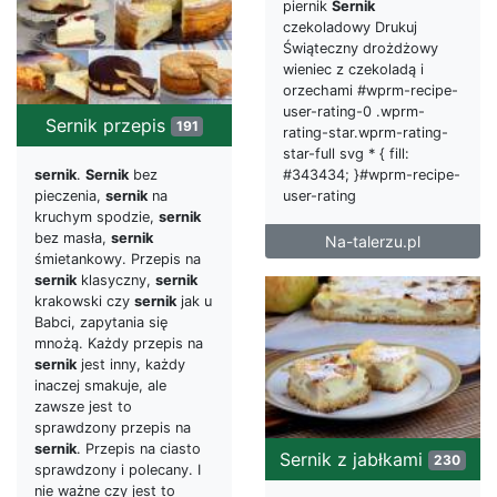
piernik
Sernik
czekoladowy Drukuj
Świąteczny drożdżowy
wieniec z czekoladą i
orzechami #wprm-recipe-
user-rating-0 .wprm-
Sernik przepis
191
rating-star.wprm-rating-
star-full svg * { fill:
#343434; }#wprm-recipe-
sernik
.
Sernik
bez
user-rating
pieczenia,
sernik
na
kruchym spodzie,
sernik
bez masła,
sernik
Na-talerzu.pl
śmietankowy. Przepis na
sernik
klasyczny,
sernik
krakowski czy
sernik
jak u
Babci, zapytania się
mnożą. Każdy przepis na
sernik
jest inny, każdy
inaczej smakuje, ale
zawsze jest to
sprawdzony przepis na
sernik
. Przepis na ciasto
Sernik z jabłkami
230
sprawdzony i polecany. I
nie ważne czy jest to