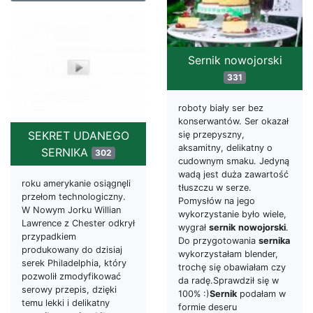
Sernik nowojorski
331
roboty biały ser bez
konserwantów. Ser okazał
SEKRET UDANEGO
się przepyszny,
aksamitny, delikatny o
SERNIKA
302
cudownym smaku. Jedyną
wadą jest duża zawartość
roku amerykanie osiągnęli
tłuszczu w serze.
przełom technologiczny.
Pomysłów na jego
W Nowym Jorku Willian
wykorzystanie było wiele,
Lawrence z Chester odkrył
wygrał
sernik
nowojorski
.
przypadkiem
Do przygotowania
sernika
produkowany do dzisiaj
wykorzystałam blender,
serek Philadelphia, który
trochę się obawiałam czy
pozwolił zmodyfikować
da radę.Sprawdził się w
serowy przepis, dzięki
100% :)
Sernik
podałam w
temu lekki i delikatny
formie deseru