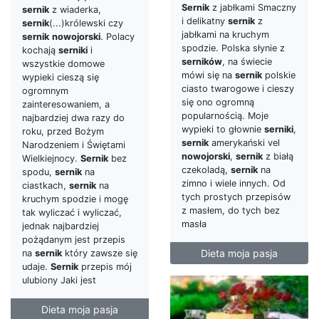
Sernik
z jabłkami Smaczny
sernik
z wiaderka,
i delikatny
sernik
z
sernik
(...)królewski czy
jabłkami na kruchym
sernik
nowojorski
. Polacy
spodzie. Polska słynie z
kochają
serniki
i
serników
, na świecie
wszystkie domowe
mówi się na
sernik
polskie
wypieki cieszą się
ciasto twarogowe i cieszy
ogromnym
się ono ogromną
zainteresowaniem, a
popularnością. Moje
najbardziej dwa razy do
wypieki to głownie
serniki
,
roku, przed Bożym
sernik
amerykański vel
Narodzeniem i Świętami
nowojorski
,
sernik
z białą
Wielkiejnocy.
Sernik
bez
czekoladą,
sernik
na
spodu,
sernik
na
zimno i wiele innych. Od
ciastkach,
sernik
na
tych prostych przepisów
kruchym spodzie i mogę
z masłem, do tych bez
tak wyliczać i wyliczać,
masła
jednak najbardziej
pożądanym jest przepis
Dieta moja pasja
na
sernik
który zawsze się
udaje.
Sernik
przepis mój
ulubiony Jaki jest
Dieta moja pasja