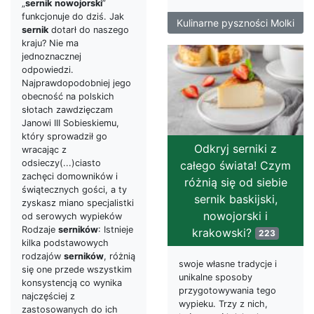
„
sernik
nowojorski
”
funkcjonuje do dziś. Jak
Kulinarne pyszności Molki
sernik
dotarł do naszego
kraju? Nie ma
jednoznacznej
odpowiedzi.
Najprawdopodobniej jego
obecność na polskich
słotach zawdzięczam
Janowi III Sobieskiemu,
który sprowadził go
Odkryj serniki z
wracając z
odsieczy(...)ciasto
całego świata! Czym
zachęci domowników i
różnią się od siebie
świątecznych gości, a ty
sernik baskijski,
zyskasz miano specjalistki
nowojorski i
od serowych wypieków
Rodzaje
serników
: Istnieje
krakowski?
223
kilka podstawowych
rodzajów
serników
, różnią
swoje własne tradycje i
się one przede wszystkim
unikalne sposoby
konsystencją co wynika
przygotowywania tego
najczęściej z
wypieku. Trzy z nich,
zastosowanych do ich