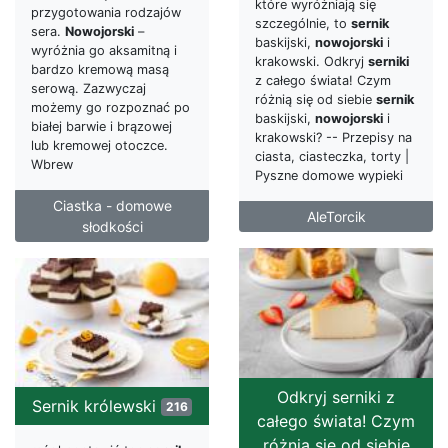
które wyróżniają się
przygotowania rodzajów
szczególnie, to
sernik
sera.
Nowojorski
–
baskijski,
nowojorski
i
wyróżnia go aksamitną i
krakowski. Odkryj
serniki
bardzo kremową masą
z całego świata! Czym
serową. Zazwyczaj
różnią się od siebie
sernik
możemy go rozpoznać po
baskijski,
nowojorski
i
białej barwie i brązowej
krakowski? -- Przepisy na
lub kremowej otoczce.
ciasta, ciasteczka, torty |
Wbrew
Pyszne domowe wypieki
Ciastka - domowe
AleTorcik
słodkości
Odkryj serniki z
Sernik królewski
216
całego świata! Czym
różnią się od siebie