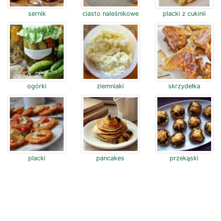
sernik
ciasto naleśnikowe
placki z cukinii
ogórki
ziemniaki
skrzydełka
placki
pancakes
przekąski