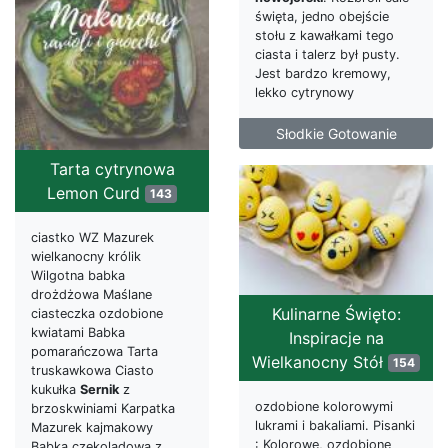
święta, jedno obejście
stołu z kawałkami tego
ciasta i talerz był pusty.
Jest bardzo kremowy,
lekko cytrynowy
Słodkie Gotowanie
Tarta cytrynowa
Lemon Curd
143
ciastko WZ Mazurek
wielkanocny królik
Wilgotna babka
drożdżowa Maślane
Kulinarne Święto:
ciasteczka ozdobione
kwiatami Babka
Inspiracje na
pomarańczowa Tarta
Wielkanocny Stół
154
truskawkowa Ciasto
kukułka
Sernik
z
ozdobione kolorowymi
brzoskwiniami Karpatka
lukrami i bakaliami. Pisanki
Mazurek kajmakowy
: Kolorowe, ozdobione
Babka czekoladowa z