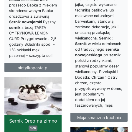
jajka, często wykonane
prosseco Babka z mlekiem
techniką batikową lub
skondensowanym Babka
malowane naturalnymi
drożdżowa z żurawiną
barwnikami, stanowią
Sernik
nowojorski
Pyszny
zarówno dekorację, jak i
sernik
z bezą TARTA
smaczną przekąskę
CYTRYNOWA LEMON
wielkanocną.
Sernik
:
CURD Przygotowanie : 2,5
Sernik
w wielu odmianach,
godziny Składniki spód: –
od tradycyjnego
sernika
1 ⅓ szklanki mąki
nowojorskiego
po
sernik
pszennej – szczypta soli
polski z rodzynkami,
stanowi popularny deser
nietylkopasta.pl
wielkanocny. Przekąski i
Dodatki: Chrzan : Ostry
chrzan, często
przygotowywany w domu,
jest popularnym
dodatkiem do jaj
faszerowanych, mięs
Moja smaczna kuchnia
Sernik Oreo na zimno
174