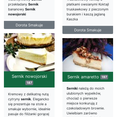
przekładany
Sernik
płatkami owsianymi Koktajl
bananowy
Sernik
truskawkowy z pieczonym
nowojorski
burakiem i kaszą jaglaną
Kaszka
Dorota Smakuje
Dorota Smakuje
Sernik nowojorski
Sernik amaretto
197
187
Serniki
należą do moich
ulubionych wypeików,
Kremowy z delikatną nutą
chociaż o pierwsze
cytryny
sernik
. Elegancko
miejsce konkurują z
się prezentuje na stole a
czekoladowym brownie.
smakuje wybornie, idealnie
Uwielbiam zarówno
pasuje do filiżanki gorącej