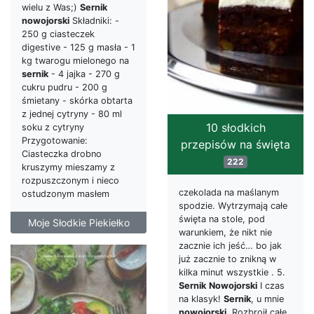
wielu z Was;)
Sernik
nowojorski
Składniki: -
250 g ciasteczek
digestive - 125 g masła - 1
kg twarogu mielonego na
sernik
- 4 jajka - 270 g
cukru pudru - 200 g
śmietany - skórka obtarta
z jednej cytryny - 80 ml
10 słodkich
soku z cytryny
Przygotowanie:
przepisów na święta
Ciasteczka drobno
222
kruszymy mieszamy z
rozpuszczonym i nieco
czekolada na maślanym
ostudzonym masłem
spodzie. Wytrzymają całe
święta na stole, pod
Moje Słodkie Piekiełko
warunkiem, że nikt nie
zacznie ich jeść… bo jak
już zacznie to znikną w
kilka minut wszystkie . 5.
Sernik
Nowojorski
I czas
na klasyk!
Sernik
, u mnie
nowojorski
. Rozbroił całe