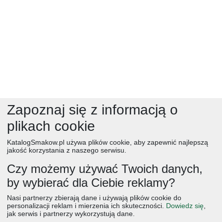
Zapoznaj się z informacją o
plikach cookie
KatalogSmakow.pl używa plików cookie, aby zapewnić najlepszą
jakość korzystania z naszego serwisu.
Czy możemy używać Twoich danych,
by wybierać dla Ciebie reklamy?
obiad
ciasta
przepisy
desery
zupy
deser
śniadanie
Nasi partnerzy zbierają dane i używają plików cookie do
salatki
boże narodzenie
warzywa
wielkanoc
przekaski
personalizacji reklam i mierzenia ich skuteczności.
Dowiedz się
,
jak serwis i partnerzy wykorzystują dane.
dania główne
jajka
wegetariańskie
czekolada
kolacja