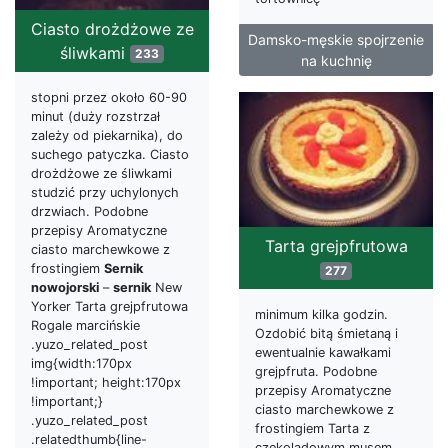
Ciasto drożdżowe ze
Damsko-męskie spojrzenie
śliwkami
233
na kuchnię
stopni przez około 60-90
minut (duży rozstrzał
zależy od piekarnika), do
suchego patyczka. Ciasto
drożdżowe ze śliwkami
studzić przy uchylonych
drzwiach. Podobne
przepisy Aromatyczne
Tarta grejpfrutowa
ciasto marchewkowe z
frostingiem
Sernik
277
nowojorski
–
sernik
New
Yorker Tarta grejpfrutowa
minimum kilka godzin.
Rogale marcińskie
Ozdobić bitą śmietaną i
.yuzo_related_post
ewentualnie kawałkami
img{width:170px
grejpfruta. Podobne
!important; height:170px
przepisy Aromatyczne
!important;}
ciasto marchewkowe z
.yuzo_related_post
frostingiem Tarta z
.relatedthumb{line-
czekoladowym musem