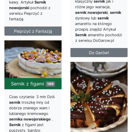
klasyczny
sernik
jak i
kawy. Artykuł
Sernik
różne jego wariacje,
nowojorski
pochodzi z
sernik
nowojorski
,
sernik
serwisu Pieprzyć z
dyniowy lub
sernik
fantazją
amaretto na którego
przepis znajdzi Artykuł
Pieprzyć z Fantazją
Sernik
amaretto pochodzi
z serwisu DoGarow.pl
Do Garów!
Sernik z figami
189
Czas czytania: 3 min Dziś
sernik
troszkę inny od
dobrze znanego wam i
lubianego kremowego
sernika
nowojorskiego
.
Sernik
z figami jest
puszysty, bardzo