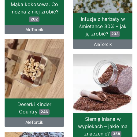
Mąka kokosowa. Co
można z niej zrobić?
Infuzja z herbaty w
202
śmietance 30% – jak
AleTorcik
ją zrobić?
233
AleTorcik
Deserki Kinder
Country
246
Siemię lniane w
AleTorcik
wypiekach – jakie ma
znaczenie?
358