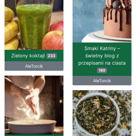
Smaki Katriny –
Zielony koktajl
świetny blog z
233
przepisami na ciasta
AleTorcik
160
AleTorcik