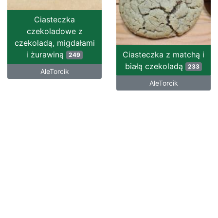
Ciasteczka
czekoladowe z
czekoladą, migdałami
i żurawiną
Ciasteczka z matchą i
249
białą czekoladą
233
AleTorcik
AleTorcik