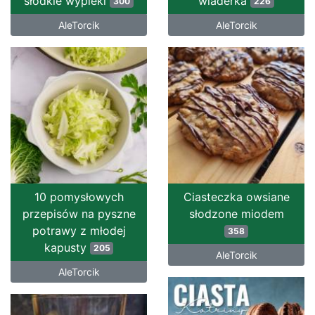
słodkie wypieki
wiaderka
300
226
AleTorcik
AleTorcik
10 pomysłowych
Ciasteczka owsiane
przepisów na pyszne
słodzone miodem
potrawy z młodej
358
kapusty
205
AleTorcik
AleTorcik