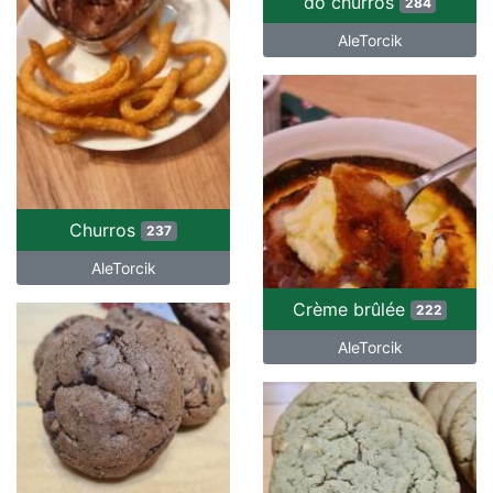
do churros
284
AleTorcik
Churros
237
AleTorcik
Crème brûlée
222
AleTorcik