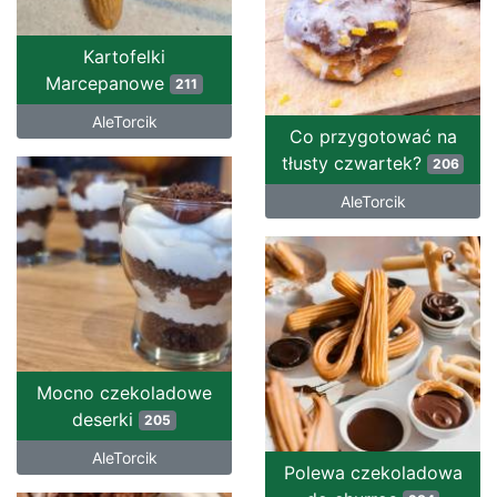
Kartofelki
Marcepanowe
211
AleTorcik
Co przygotować na
tłusty czwartek?
206
AleTorcik
Mocno czekoladowe
deserki
205
AleTorcik
Polewa czekoladowa