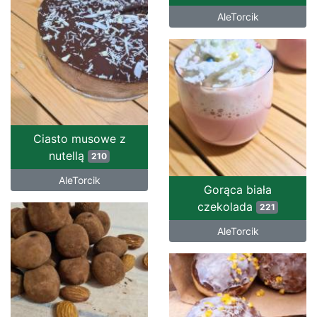
AleTorcik
Ciasto musowe z
nutellą
210
AleTorcik
Gorąca biała
czekolada
221
AleTorcik