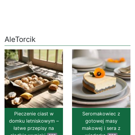
AleTorcik
Pieczenie ciast w
Seromakowiec z
domku letniskowym –
gotowej masy
łatwe przepisy na
makowej i sera z