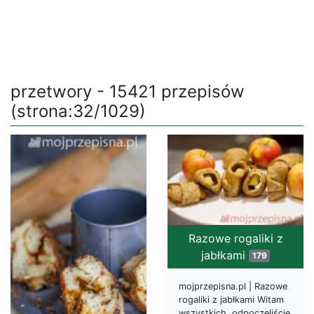
przetwory - 15421 przepisów
(strona:32/1029)
Razowe rogaliki z
jabłkami
179
mojprzepisna.pl | Razowe
rogaliki z jabłkami Witam
wszystkich, odpoczęliście