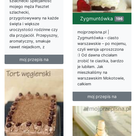
szlachecki Specjalność
mojego męża Pasztet
szlachecki,
Zygmuntówka
przygotowywany na każde
196
święta i większe
uroczystości rodzinne czy
mojprzepisna.pl |
dla przyjaciół. Przepyszny,
Zygmuntówka – ciasto
aromatyczny, smakuje
warszawskie – po mojemu,
nawet niejadkom, z
czyli wersja uproszczona
:) Od dawna chciałam
moj przepis na
zrobić te ciastka, bardzo
je lubiłam. Jak
mieszkaliśmy na
warszawskim Mokotowie,
całkiem
moj przepis na