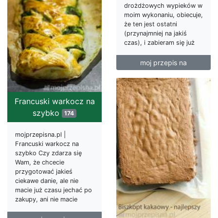
drożdżowych wypieków w
moim wykonaniu, obiecuje,
że ten jest ostatni
(przynajmniej na jakiś
czas), i zabieram się już
moj przepis na
Francuski warkocz na
szybko
174
mojprzepisna.pl |
Francuski warkocz na
szybko Czy zdarza się
Wam, że chcecie
przygotować jakieś
ciekawe danie, ale nie
macie już czasu jechać po
zakupy, ani nie macie