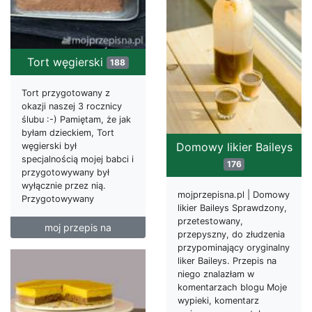
Tort węgierski
188
Tort przygotowany z
okazji naszej 3 rocznicy
ślubu :-) Pamiętam, że jak
byłam dzieckiem, Tort
Domowy likier Baileys
węgierski był
specjalnością mojej babci i
176
przygotowywany był
wyłącznie przez nią.
mojprzepisna.pl | Domowy
Przygotowywany
likier Baileys Sprawdzony,
przetestowany,
moj przepis na
przepyszny, do złudzenia
przypominający oryginalny
liker Baileys. Przepis na
niego znalazłam w
komentarzach blogu Moje
wypieki, komentarz