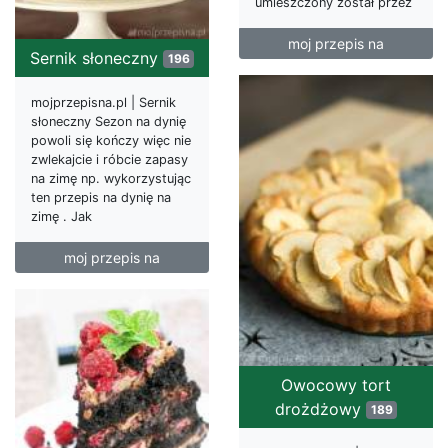
umieszczony został przez
moj przepis na
Sernik słoneczny
196
mojprzepisna.pl | Sernik
słoneczny Sezon na dynię
powoli się kończy więc nie
zwlekajcie i róbcie zapasy
na zimę np. wykorzystując
ten przepis na dynię na
zimę . Jak
moj przepis na
Owocowy tort
drożdżowy
189