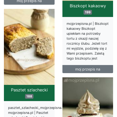
moj przepis na
Biszkopt kakaowy
199
mojprzepisna.pl | Biszkopt
kakaowy Biszkopt
upiekłam na potrzeby
tortu z okazji naszej
rocznicy ślubu. Jeżeli tort
mi wyjdzie, podzielę się z
Wami przepisem. Zaletą
tego biszkoptu jest
moj przepis na
Pasztet szlachecki
188
pasztet_szlachecki_mojprzepisna.pl
mojprzepisna.pl | Pasztet