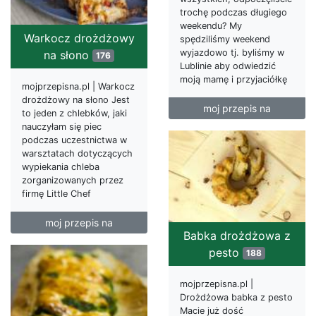
trochę podczas długiego
weekendu? My
Warkocz drożdżowy
spędziliśmy weekend
wyjazdowo tj. byliśmy w
na słono
176
Lublinie aby odwiedzić
moją mamę i przyjaciółkę
mojprzepisna.pl | Warkocz
drożdżowy na słono Jest
moj przepis na
to jeden z chlebków, jaki
nauczyłam się piec
podczas uczestnictwa w
warsztatach dotyczących
wypiekania chleba
zorganizowanych przez
firmę Little Chef
moj przepis na
Babka drożdżowa z
pesto
188
mojprzepisna.pl |
Drożdżowa babka z pesto
Macie już dość