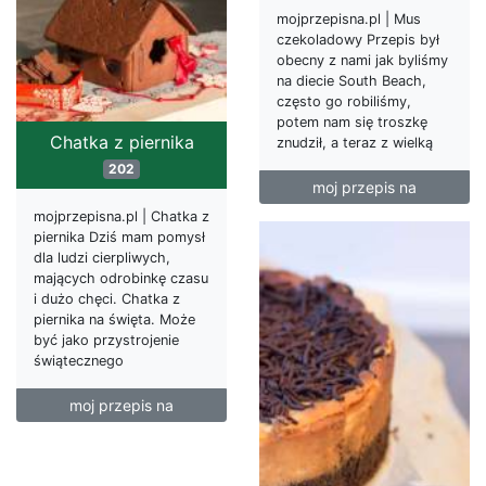
mojprzepisna.pl | Mus
czekoladowy Przepis był
obecny z nami jak byliśmy
na diecie South Beach,
często go robiliśmy,
potem nam się troszkę
Chatka z piernika
znudził, a teraz z wielką
202
moj przepis na
mojprzepisna.pl | Chatka z
piernika Dziś mam pomysł
dla ludzi cierpliwych,
mających odrobinkę czasu
i dużo chęci. Chatka z
piernika na święta. Może
być jako przystrojenie
świątecznego
moj przepis na