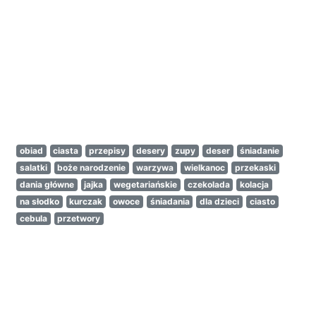
obiad
ciasta
przepisy
desery
zupy
deser
śniadanie
salatki
boże narodzenie
warzywa
wielkanoc
przekaski
dania główne
jajka
wegetariańskie
czekolada
kolacja
na słodko
kurczak
owoce
śniadania
dla dzieci
ciasto
cebula
przetwory