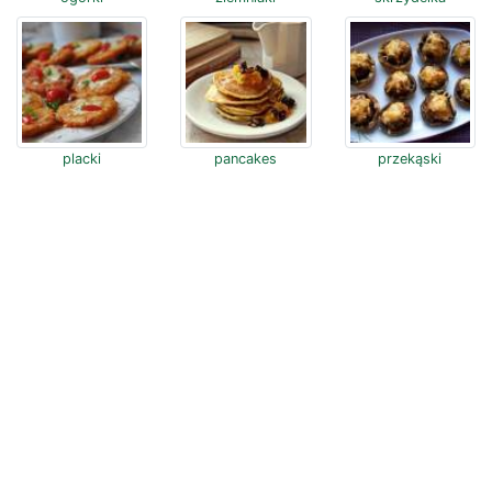
placki
pancakes
przekąski