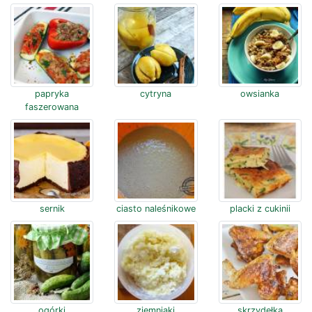
papryka
cytryna
owsianka
faszerowana
sernik
ciasto naleśnikowe
placki z cukinii
ogórki
ziemniaki
skrzydełka