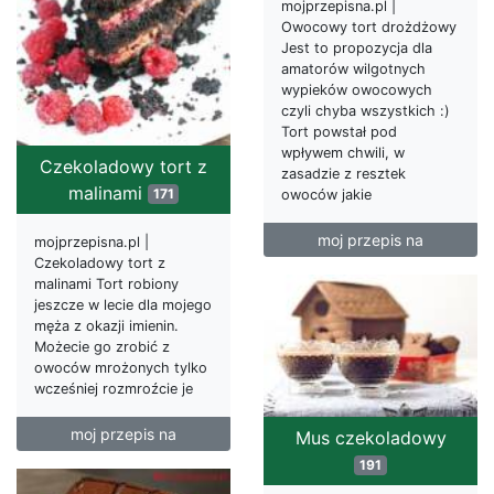
mojprzepisna.pl |
Owocowy tort drożdżowy
Jest to propozycja dla
amatorów wilgotnych
wypieków owocowych
czyli chyba wszystkich :)
Tort powstał pod
wpływem chwili, w
Czekoladowy tort z
zasadzie z resztek
malinami
171
owoców jakie
moj przepis na
mojprzepisna.pl |
Czekoladowy tort z
malinami Tort robiony
jeszcze w lecie dla mojego
męża z okazji imienin.
Możecie go zrobić z
owoców mrożonych tylko
wcześniej rozmroźcie je
moj przepis na
Mus czekoladowy
191