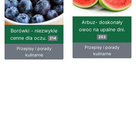
Arbuz- doskonały
owoc na upalne dni.
Borówki - niezwykle
253
cenne dla oczu.
214
Przepisy i porady
Przepisy i porady
kulinarne
kulinarne