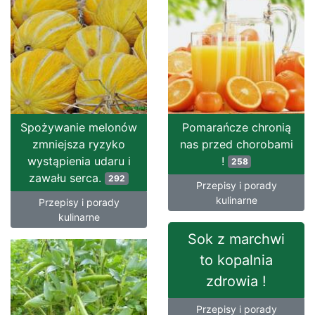
Spożywanie melonów
Pomarańcze chronią
zmniejsza ryzyko
nas przed chorobami
wystąpienia udaru i
!
258
zawału serca.
292
Przepisy i porady
kulinarne
Przepisy i porady
kulinarne
Sok z marchwi
to kopalnia
zdrowia !
Przepisy i porady