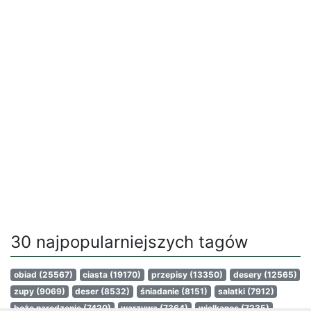
30 najpopularniejszych tagów
obiad
(25567)
ciasta
(19170)
przepisy
(13350)
desery
(12565)
zupy
(9069)
deser
(8532)
śniadanie
(8151)
salatki
(7912)
boże narodzenie
(7420)
warzywa
(7364)
wielkanoc
(7235)