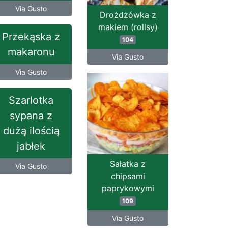
Via Gusto
Drożdżówka z
makiem (rollsy)
Przekąska z
104
makaronu
Via Gusto
Via Gusto
Szarlotka
sypana z
dużą ilością
jabłek
Sałatka z
Via Gusto
chipsami
paprykowymi
109
Via Gusto