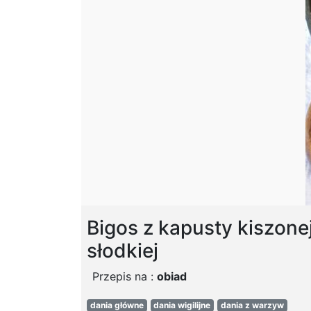
Bigos z kapusty kiszonej
słodkiej
Przepis na :
obiad
dania główne
dania wigilijne
dania z warzyw