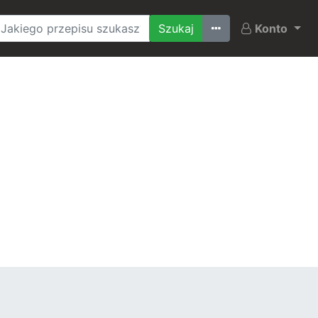
Ostatnio szukane
Konto