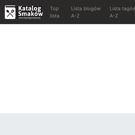
Top
Lista blogów
Lista tagó
lista
A-Z
A-Z