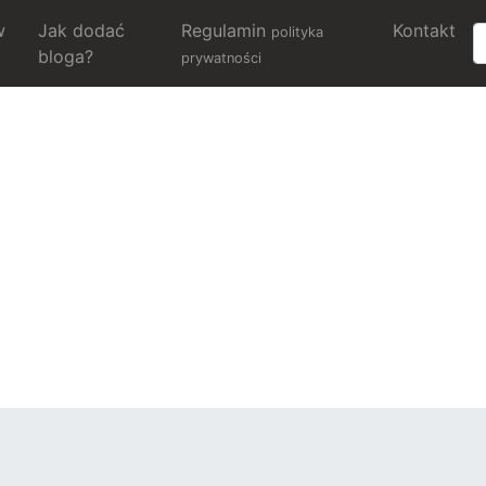
w
Jak dodać
Regulamin
Kontakt
polityka
bloga?
prywatności