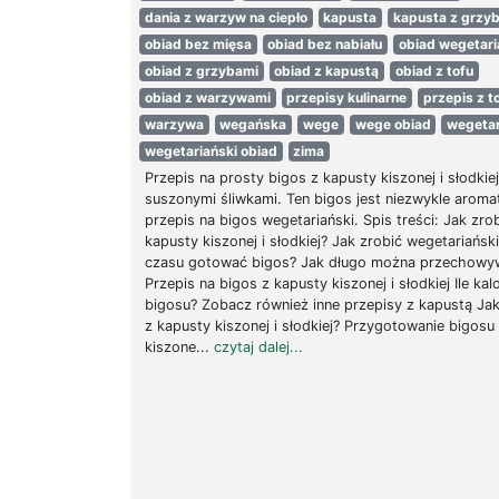
dania z warzyw na ciepło
kapusta
kapusta z grzy
obiad bez mięsa
obiad bez nabiału
obiad wegetari
obiad z grzybami
obiad z kapustą
obiad z tofu
obiad z warzywami
przepisy kulinarne
przepis z t
warzywa
wegańska
wege
wege obiad
wegeta
wegetariański obiad
zima
Przepis na prosty bigos z kapusty kiszonej i słodkiej
suszonymi śliwkami. Ten bigos jest niezwykle aroma
przepis na bigos wegetariański. Spis treści: Jak zro
kapusty kiszonej i słodkiej? Jak zrobić wegetariański
czasu gotować bigos? Jak długo można przechowy
Przepis na bigos z kapusty kiszonej i słodkiej Ile kal
bigosu? Zobacz również inne przepisy z kapustą Jak
z kapusty kiszonej i słodkiej? Przygotowanie bigosu
kiszone...
czytaj dalej...