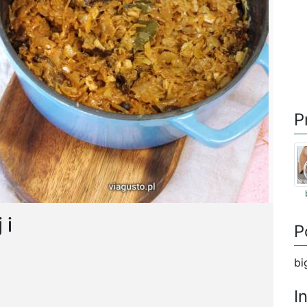
P
 i
P
bi
I