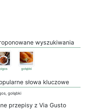
roponowane wyszukiwania
bigos
gołąbki
opularne słowa kluczowe
gos, gołąbki
nne przepisy z Via Gusto