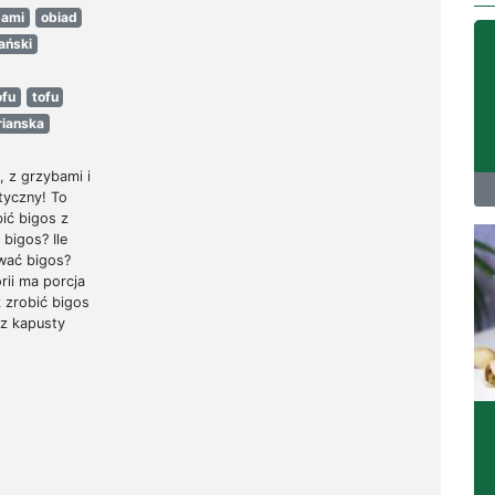
bami
obiad
ański
ofu
tofu
rianska
, z grzybami i
tyczny! To
bić bigos z
 bigos? Ile
wać bigos?
orii ma porcja
 zrobić bigos
 z kapusty