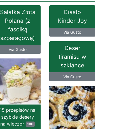
Sałatka Złota
Ciasto
Polana (z
Kinder Joy
fasolką
Via Gusto
szparagową)
Deser
Via Gusto
tiramisu w
szklance
Via Gusto
15 przepisów na
szybkie desery
na wieczór
100