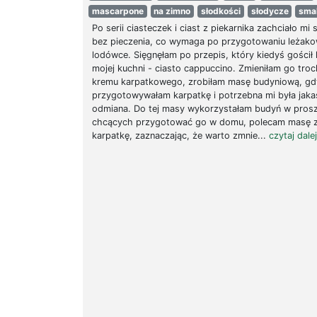
mascarpone
na zimno
słodkości
słodycze
sma
Po serii ciasteczek i ciast z piekarnika zachciało mi 
bez pieczenia, co wymaga po przygotowaniu leżako
lodówce. Sięgnęłam po przepis, który kiedyś gościł 
mojej kuchni - ciasto cappuccino. Zmieniłam go troc
kremu karpatkowego, zrobiłam masę budyniową, gd
przygotowywałam karpatkę i potrzebna mi była jaka
odmiana. Do tej masy wykorzystałam budyń w prosz
chcących przygotować go w domu, polecam masę z
karpatkę, zaznaczając, że warto zmnie...
czytaj dalej