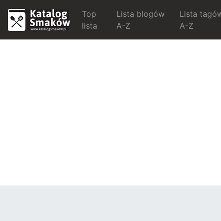
Top
Lista blogów
Lista tagó
lista
A-Z
A-Z