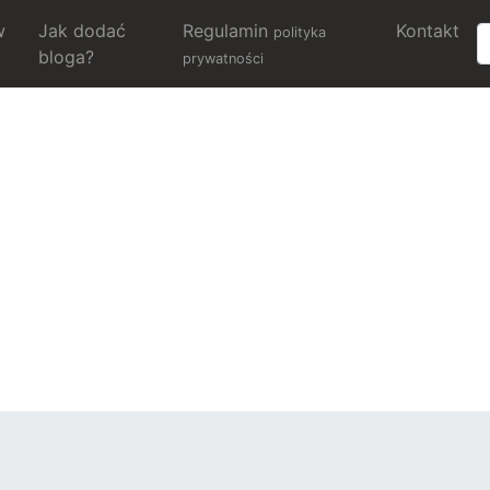
w
Jak dodać
Regulamin
Kontakt
polityka
bloga?
prywatności