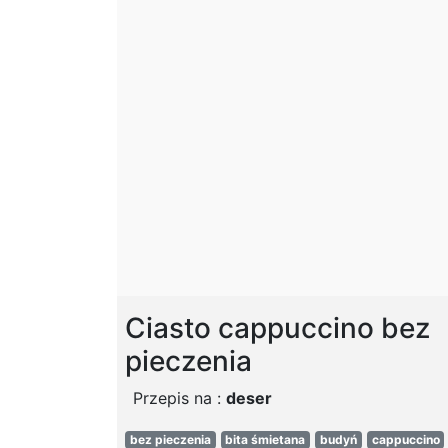
Ciasto cappuccino bez
pieczenia
Przepis na :
deser
bez pieczenia
bita śmietana
budyń
cappuccino