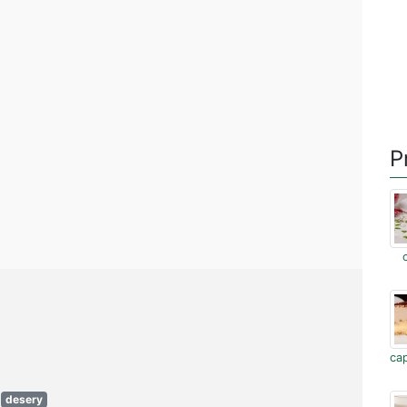
P
ca
desery