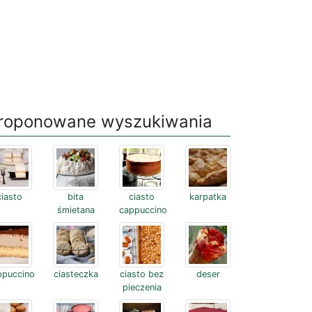
roponowane wyszukiwania
ciasto
bita
ciasto
karpatka
śmietana
cappuccino
ppuccino
ciasteczka
ciasto bez
deser
pieczenia