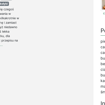
kołyki
się czegoś
c
wania w
kilkakrotnie w
hę i zamiast
yż niedawno
P
ś lekka
ku, dla
 przepisu na
pi
...
ca
ca
bu
be
ci
bu
ka
ma
śm
I