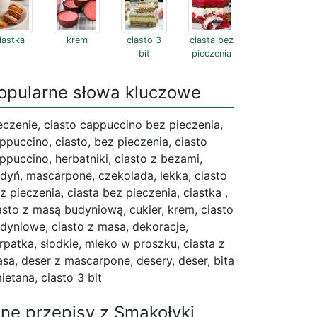
iastka
krem
ciasto 3
ciasta bez
bit
pieczenia
opularne słowa kluczowe
eczenie, ciasto cappuccino bez pieczenia,
ppuccino, ciasto, bez pieczenia, ciasto
ppuccino, herbatniki, ciasto z bezami,
dyń, mascarpone, czekolada, lekka, ciasto
z pieczenia, ciasta bez pieczenia, ciastka ,
asto z masą budyniową, cukier, krem, ciasto
dyniowe, ciasto z masa, dekoracje,
rpatka, słodkie, mleko w proszku, ciasta z
sa, deser z mascarpone, desery, deser, bita
ietana, ciasto 3 bit
nne przepisy z Smakołyki