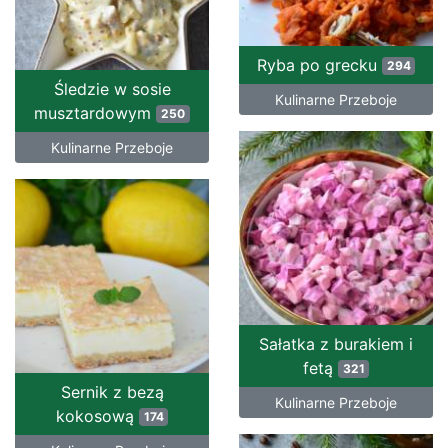
Ryba po grecku
294
Śledzie w sosie
Kulinarne Przeboje
musztardowym
250
Kulinarne Przeboje
Sałatka z burakiem i
fetą
321
Sernik z bezą
Kulinarne Przeboje
kokosową
174