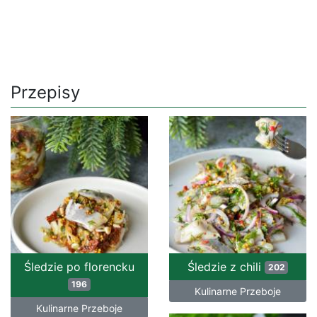
Przepisy
Śledzie po florencku
Śledzie z chili
202
196
Kulinarne Przeboje
Kulinarne Przeboje