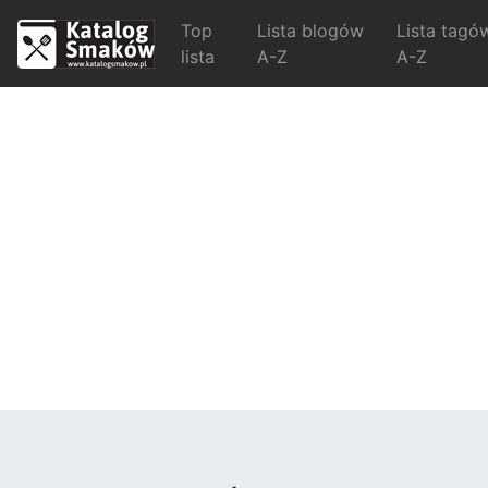
Top
Lista blogów
Lista tagó
lista
A-Z
A-Z