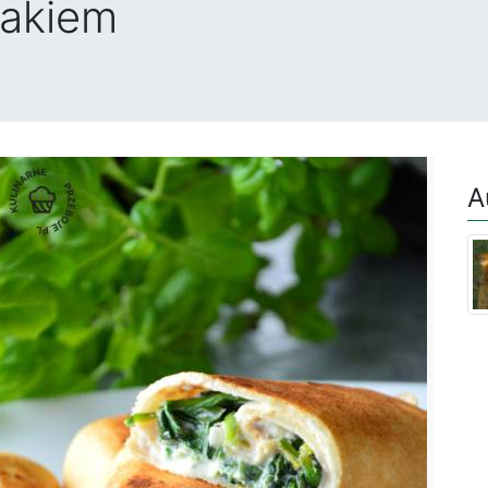
nakiem
A