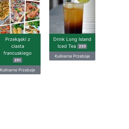
Przekąski z
Drink Long Island
ciasta
Iced Tea
233
francuskiego
Kulinarne Przeboje
251
Kulinarne Przeboje