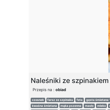
Naleśniki ze szpinakiem
Przepis na :
obiad
czosnek
farsz ze szpinaku
feta
gęsta śmietana
kwaśna śmietana
mąka pszenna
masło
mleko