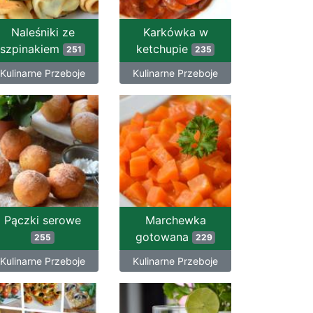
Naleśniki ze
Karkówka w
szpinakiem
ketchupie
251
235
Kulinarne Przeboje
Kulinarne Przeboje
Pączki serowe
Marchewka
gotowana
255
229
Kulinarne Przeboje
Kulinarne Przeboje