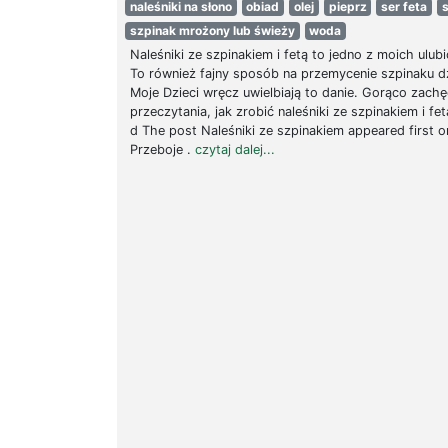
naleśniki na słono
obiad
olej
pieprz
ser feta
s
szpinak mrożony lub świeży
woda
Naleśniki ze szpinakiem i fetą to jedno z moich ulub
To również fajny sposób na przemycenie szpinaku d
Moje Dzieci wręcz uwielbiają to danie. Gorąco zach
przeczytania, jak zrobić naleśniki ze szpinakiem i f
d The post Naleśniki ze szpinakiem appeared first o
Przeboje .
czytaj dalej...