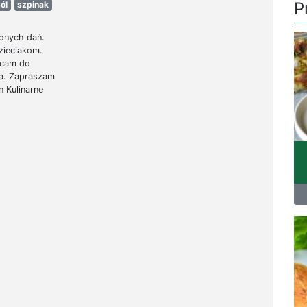
P
ól
szpinak
ionych dań.
zieciakom.
ęcam do
eta. Zapraszam
n Kulinarne