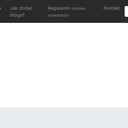
w
Jak dodać
Regulamin
Kontakt
polityka
bloga?
prywatności