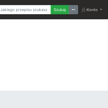
Ostatnio szukane
Konto