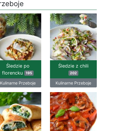
rzeboje
Śledzie po
Śledzie z chili
florencku
195
202
Kulinarne Przeboje
Kulinarne Przeboje