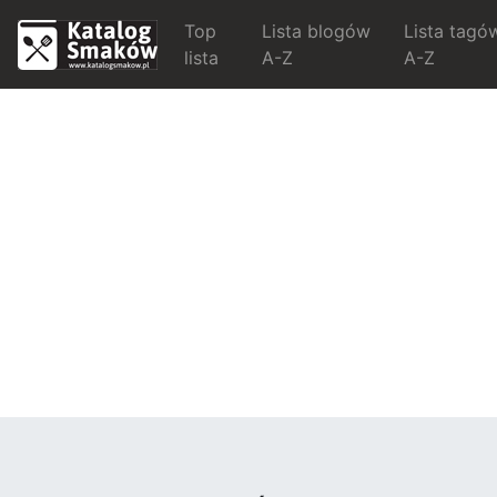
Top
Lista blogów
Lista tagó
lista
A-Z
A-Z