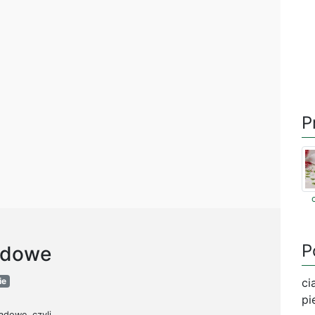
P
P
adowe
ie
ci
pi
dowe, czyli