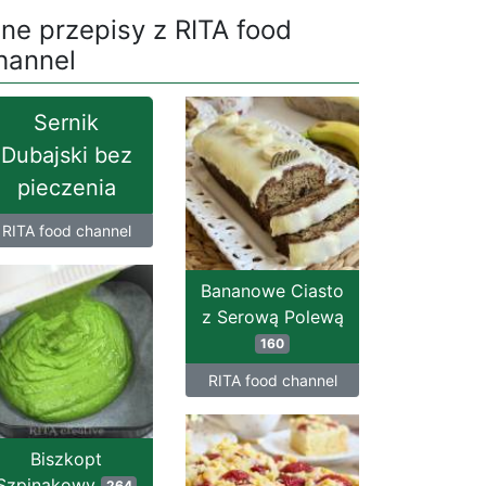
nne przepisy z RITA food
hannel
Sernik
Dubajski bez
pieczenia
RITA food channel
Bananowe Ciasto
z Serową Polewą
160
RITA food channel
Biszkopt
Szpinakowy
264