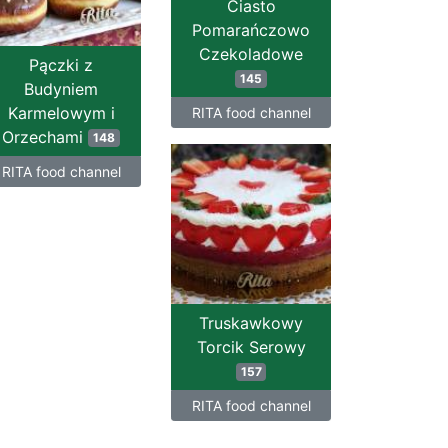
Ciasto
Pomarańczowo
Czekoladowe
Pączki z
145
Budyniem
Karmelowym i
RITA food channel
Orzechami
148
RITA food channel
Truskawkowy
Torcik Serowy
157
RITA food channel