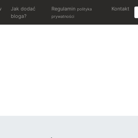
w
Jak dodać
Regulamin
Kontakt
polityka
bloga?
prywatności