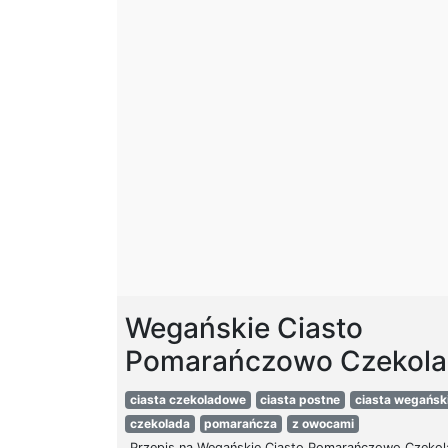
Wegańskie Ciasto
Pomarańczowo Czekol
ciasta czekoladowe
ciasta postne
ciasta wegańsk
czekolada
pomarańcza
z owocami
Przepis na Wegańskie Ciasto Pomarańczowo Czekola