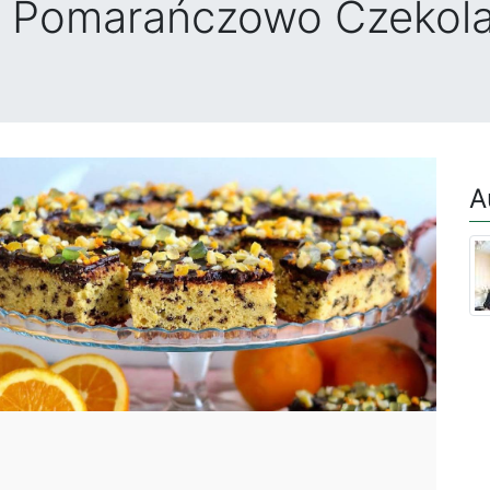
o Pomarańczowo Czekol
A