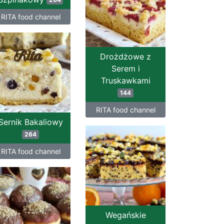
RITA food channel
Drożdżowe z
Serem i
Truskawkami
144
RITA food channel
Sernik Bakaliowy
264
RITA food channel
Wegańskie