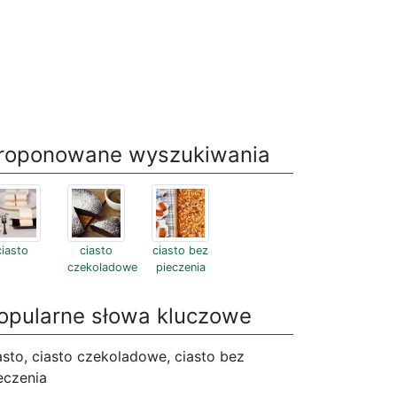
roponowane wyszukiwania
ciasto
ciasto
ciasto bez
czekoladowe
pieczenia
opularne słowa kluczowe
asto, ciasto czekoladowe, ciasto bez
eczenia