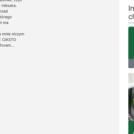
a miksera.
I
przed
c
którego
en ma
a mnie niczym
IE CIASTO
orem...