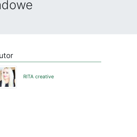
adowe
utor
RITA creative