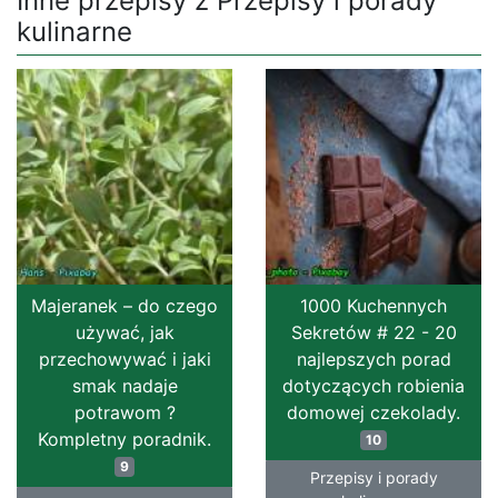
Inne przepisy z Przepisy i porady
kulinarne
Majeranek – do czego
1000 Kuchennych
używać, jak
Sekretów # 22 - 20
przechowywać i jaki
najlepszych porad
smak nadaje
dotyczących robienia
potrawom ?
domowej czekolady.
Kompletny poradnik.
10
9
Przepisy i porady