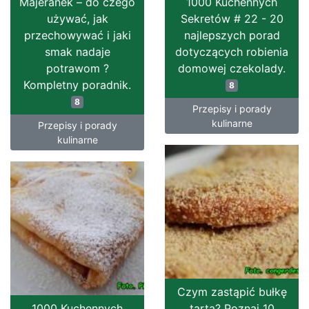
Majeranek – do czego
1000 Kuchennych
używać, jak
Sekretów # 22 - 20
przechowywać i jaki
najlepszych porad
smak nadaje
dotyczących robienia
potrawom ?
domowej czekolady.
Kompletny poradnik.
8
8
Przepisy i porady
kulinarne
Przepisy i porady
kulinarne
Czym zastąpić bułkę
1000 Kuchennych
tartą? Poznaj 10