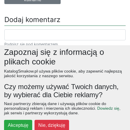
Dodaj komentarz
Podpisz się pod komentarzem.
Zapoznaj się z informacją o
plikach cookie
KatalogSmakow.pl używa plików cookie, aby zapewnić najlepszą
jakość korzystania z naszego serwisu.
Czy możemy używać Twoich danych,
by wybierać dla Ciebie reklamy?
obiad
ciasta
przepisy
desery
zupy
deser
śniadanie
Nasi partnerzy zbierają dane i używają plików cookie do
salatki
boże narodzenie
warzywa
wielkanoc
przekaski
personalizacji reklam i mierzenia ich skuteczności.
Dowiedz się
,
jak serwis i partnerzy wykorzystują dane.
dania główne
jajka
wegetariańskie
czekolada
kolacja
na słodko
kurczak
owoce
śniadania
dla dzieci
ciasto
Akceptuję
Nie, dziękuję
cebula
przetwory