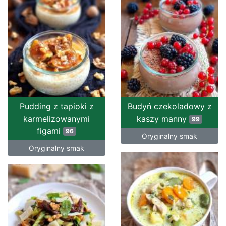
Pudding z tapioki z
Budyń czekoladowy z
karmelizowanymi
kaszy manny
99
figami
96
Oryginalny smak
Oryginalny smak