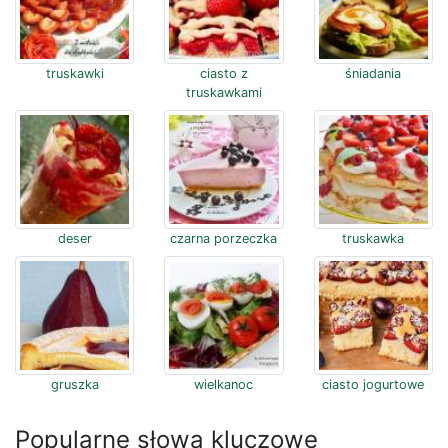
truskawki
ciasto z
śniadania
truskawkami
deser
czarna porzeczka
truskawka
gruszka
wielkanoc
ciasto jogurtowe
Popularne słowa kluczowe