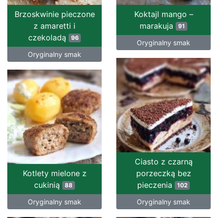
Brzoskwinie pieczone
Koktajl mango –
z amaretti i
marakuja
91
czekoladą
96
Oryginalny smak
Oryginalny smak
Ciasto z czarną
Kotlety mielone z
porzeczką bez
cukinią
pieczenia
88
102
Oryginalny smak
Oryginalny smak