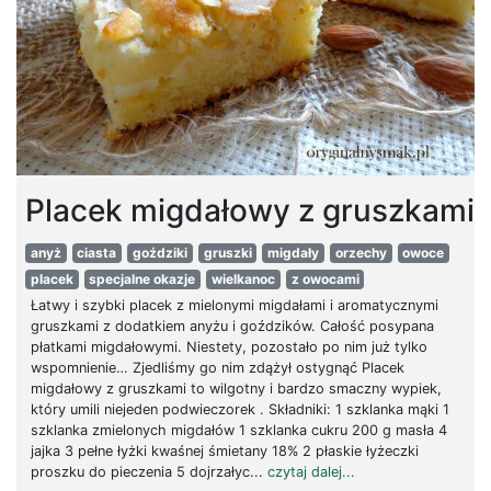
Placek migdałowy z gruszkami
anyż
ciasta
goździki
gruszki
migdały
orzechy
owoce
placek
specjalne okazje
wielkanoc
z owocami
Łatwy i szybki placek z mielonymi migdałami i aromatycznymi
gruszkami z dodatkiem anyżu i goździków. Całość posypana
płatkami migdałowymi. Niestety, pozostało po nim już tylko
wspomnienie… Zjedliśmy go nim zdążył ostygnąć Placek
migdałowy z gruszkami to wilgotny i bardzo smaczny wypiek,
który umili niejeden podwieczorek . Składniki: 1 szklanka mąki 1
szklanka zmielonych migdałów 1 szklanka cukru 200 g masła 4
jajka 3 pełne łyżki kwaśnej śmietany 18% 2 płaskie łyżeczki
proszku do pieczenia 5 dojrzałyc...
czytaj dalej...