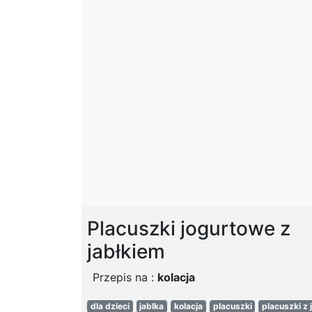
Placuszki jogurtowe z
jabłkiem
Przepis na :
kolacja
dla dzieci
jablka
kolacja
placuszki
placuszki z 