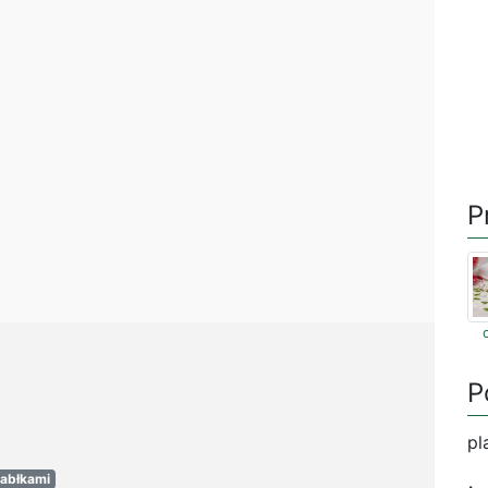
P
P
pl
jabłkami