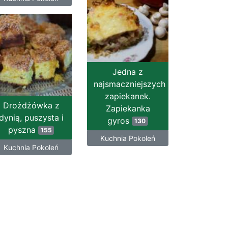
Jedna z
najsmaczniejszych
zapiekanek.
Drożdżówka z
Zapiekanka
dynią, puszysta i
gyros
130
pyszna
155
Kuchnia Pokoleń
Kuchnia Pokoleń