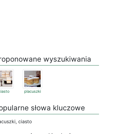
roponowane wyszukiwania
ciasto
placuszki
opularne słowa kluczowe
acuszki, ciasto