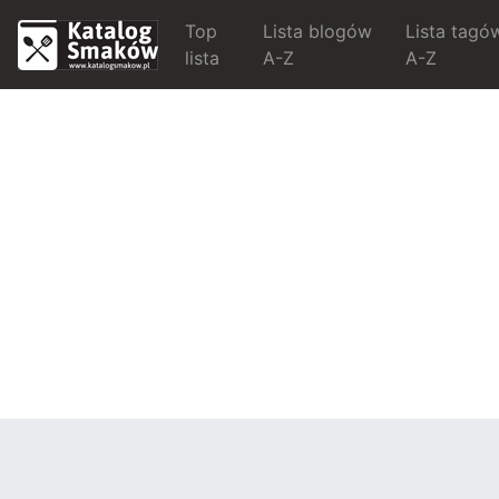
Top
Lista blogów
Lista tagó
lista
A-Z
A-Z