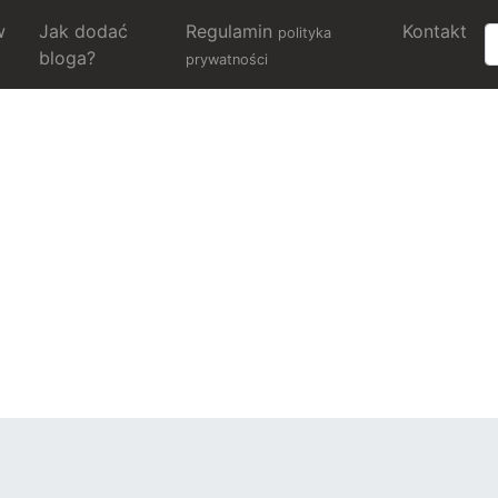
w
Jak dodać
Regulamin
Kontakt
polityka
bloga?
prywatności