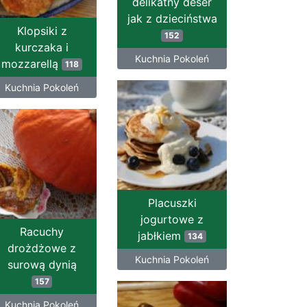
delikatny deser
jak z dzieciństwa
Klopsiki z
152
kurczaka i
Kuchnia Pokoleń
mozzarellą
118
Kuchnia Pokoleń
Placuszki
jogurtowe z
Racuchy
jabłkiem
134
drożdżowe z
Kuchnia Pokoleń
surową dynią
157
Kuchnia Pokoleń