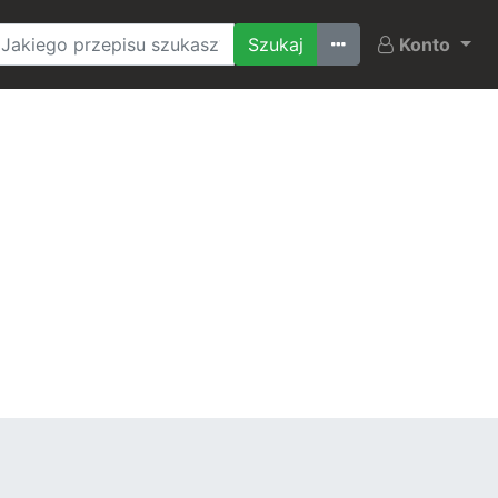
Ostatnio szukane
Konto