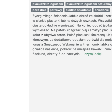
placuszki z jogurtem
placuszki z jogurtem naturaln
pora dnia
potrawy
słodkie śniadanie
śniadanie
Życzę miłego śniadania Jabłka obrać ze skórki i zetr
w cienkie plasterki lub na dużych oczkach. Wszystki
ciasta dokładnie wymieszać. Na koniec dodać jabłka i
wymieszać. Na patelni rozgrzać olej i smażyć placus
kolor z obydwu stron. Polać placuszki śmietaną lub
klonowym. Ja dodatkowo dodałam borówki dla moje
Ignasia Smacznego Wykonanie w thermomix jabłka o
gniazda nasienne, pokroić na mniejsze kawałki. Zmi
6sekund, obroty 5 do naczynia ...
czytaj dalej...