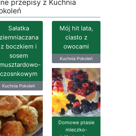
nne przepisy z Kuchnia
okoleń
Sałatka
Mój hit lata,
ziemniaczana
ciasto z
z boczkiem i
owocami
sosem
Kuchnia Pokoleń
musztardowo-
czosnkowym
Kuchnia Pokoleń
Domowe ptasie
mleczko-