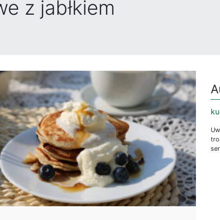
we z jabłkiem
A
ku
Uwi
tr
se