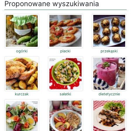
Proponowane wyszukiwania
ogórki
placki
przekąski
kurczak
sałatki
dietetycznie