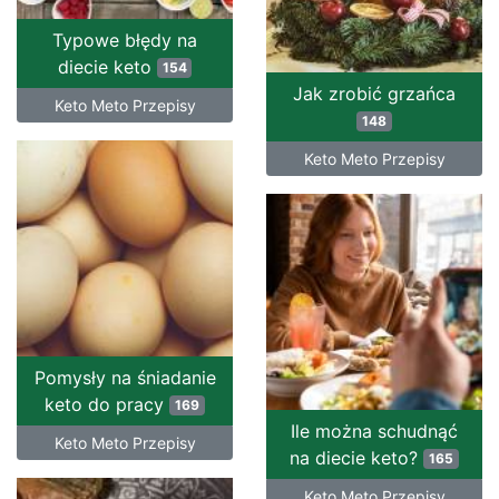
Typowe błędy na
diecie keto
154
Jak zrobić grzańca
Keto Meto Przepisy
148
Keto Meto Przepisy
Pomysły na śniadanie
keto do pracy
169
Ile można schudnąć
Keto Meto Przepisy
na diecie keto?
165
Keto Meto Przepisy