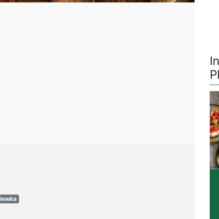
I
P
iewka