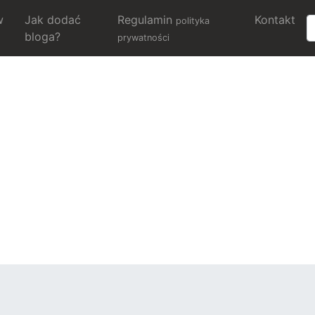
w
Jak dodać
Regulamin
Kontakt
polityka
bloga?
prywatności