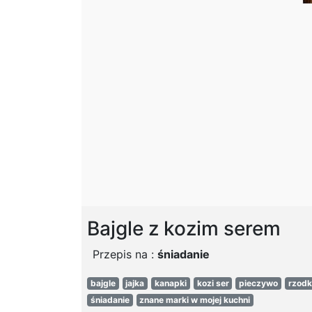
Bajgle z kozim serem
Przepis na :
śniadanie
bajgle
jajka
kanapki
kozi ser
pieczywo
rzodk
śniadanie
znane marki w mojej kuchni