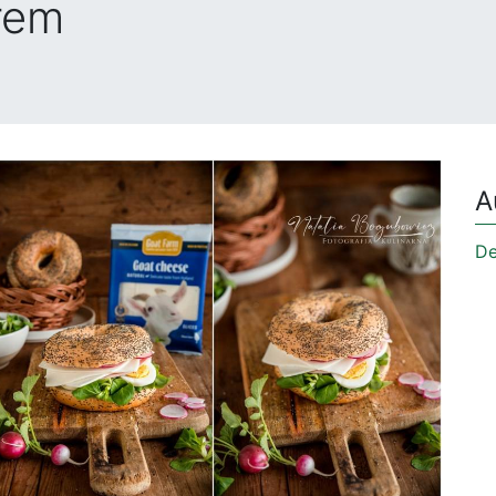
rem
A
De