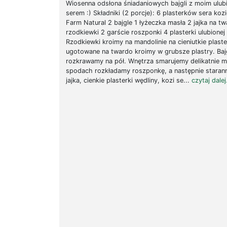
Wiosenna odsłona śniadaniowych bajgli z moim ulu
serem :) Składniki (2 porcje): 6 plasterków sera ko
Farm Natural 2 bajgle 1 łyżeczka masła 2 jajka na t
rzodkiewki 2 garście roszponki 4 plasterki ulubionej
Rzodkiewki kroimy na mandolinie na cieniutkie plaster
ugotowane na twardo kroimy w grubsze plastry. Baj
rozkrawamy na pół. Wnętrza smarujemy delikatnie 
spodach rozkładamy roszponkę, a następnie staran
jajka, cienkie plasterki wędliny, kozi se...
czytaj dalej.