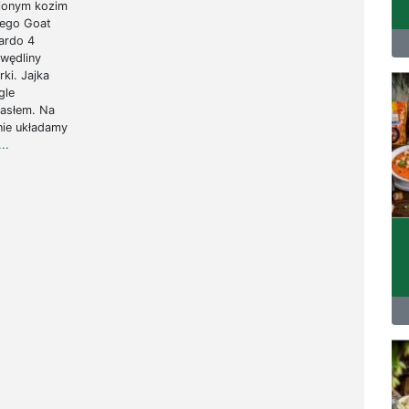
bionym kozim
ziego Goat
wardo 4
 wędliny
ki. Jajka
gle
masłem. Na
nie układamy
..