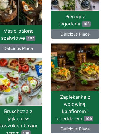
Pierogi z
jagodami
103
Masło palone
Delicious Place
szałwiowe
107
Delicious Place
Zapiekanka z
wołowiną,
Bruschetta z
kalafiorem i
jajkiem w
cheddarem
109
koszulce i kozim
Delicious Place
serem
108