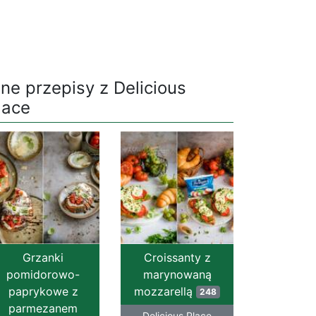
nne przepisy z Delicious
lace
Grzanki
Croissanty z
pomidorowo-
marynowaną
paprykowe z
mozzarellą
248
parmezanem
Delicious Place