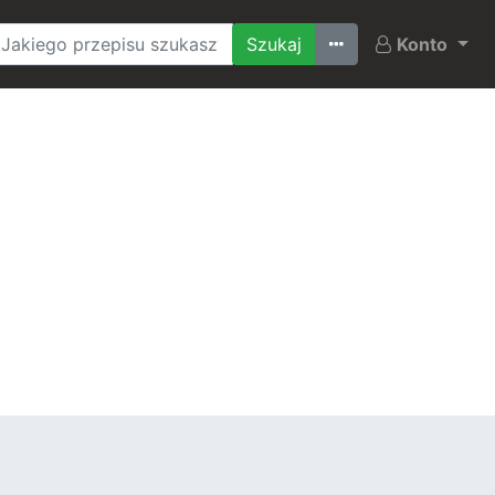
Ostatnio szukane
Konto