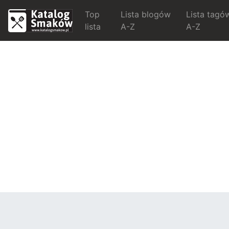
Top
Lista blogów
Lista tagó
lista
A-Z
A-Z