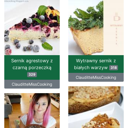
Sernik agrestowy z
Wytrawny sernik z
czarną porzeczką
białych warzyw
318
329
ClauditteMissCooking
ClauditteMissCooking