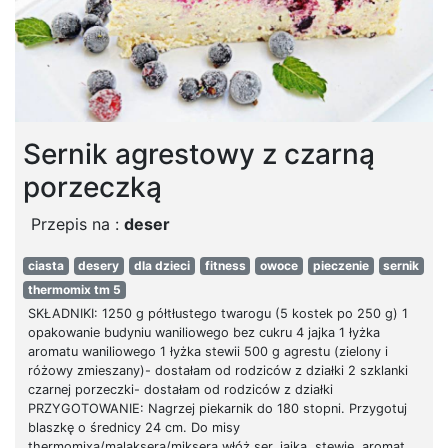
Sernik agrestowy z czarną
porzeczką
Przepis na :
deser
ciasta
desery
dla dzieci
fitness
owoce
pieczenie
sernik
thermomix tm 5
SKŁADNIKI: 1250 g półtłustego twarogu (5 kostek po 250 g) 1
opakowanie budyniu waniliowego bez cukru 4 jajka 1 łyżka
aromatu waniliowego 1 łyżka stewii 500 g agrestu (zielony i
różowy zmieszany)- dostałam od rodziców z działki 2 szklanki
czarnej porzeczki- dostałam od rodziców z działki
PRZYGOTOWANIE: Nagrzej piekarnik do 180 stopni. Przygotuj
blaszkę o średnicy 24 cm. Do misy
thermomixa/malaksera/miksera włóż ser, jajka, stewię, aromat,