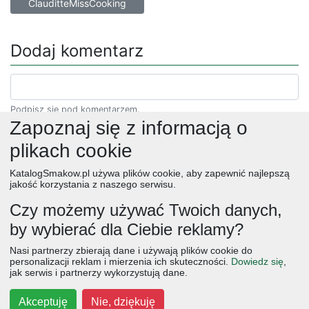
ClauditteMissCooking
Dodaj komentarz
Podpisz się pod komentarzem.
Zapoznaj się z informacją o
plikach cookie
KatalogSmakow.pl używa plików cookie, aby zapewnić najlepszą
jakość korzystania z naszego serwisu.
Czy możemy używać Twoich danych,
by wybierać dla Ciebie reklamy?
obiad
ciasta
przepisy
desery
zupy
deser
śniadanie
Nasi partnerzy zbierają dane i używają plików cookie do
salatki
boże narodzenie
warzywa
wielkanoc
przekaski
personalizacji reklam i mierzenia ich skuteczności.
Dowiedz się
,
jak serwis i partnerzy wykorzystują dane.
dania główne
jajka
wegetariańskie
czekolada
kolacja
na słodko
kurczak
owoce
śniadania
dla dzieci
ciasto
Akceptuję
Nie, dziękuję