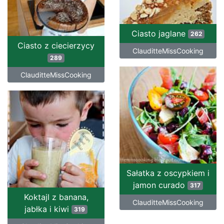
Ciasto jaglane
262
Ciasto z ciecierzycy
ClauditteMissCooking
289
ClauditteMissCooking
Sałatka z oscypkiem i
jamon curado
317
Koktajl z banana,
ClauditteMissCooking
jabłka i kiwi
319