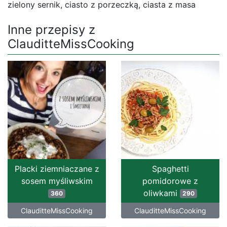
zielony sernik, ciasto z porzeczką, ciasta z masa
Inne przepisy z
ClauditteMissCooking
Placki ziemniaczane z
Spaghetti
sosem myśliwskim
pomidorowe z
oliwkami
360
290
ClauditteMissCooking
ClauditteMissCooking