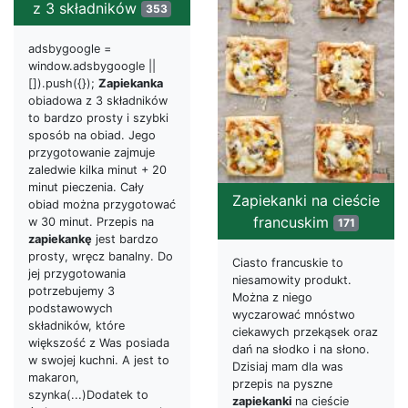
z 3 składników
353
adsbygoogle =
window.adsbygoogle ||
[]).push({});
Zapiekanka
obiadowa z 3 składników
to bardzo prosty i szybki
sposób na obiad. Jego
przygotowanie zajmuje
zaledwie kilka minut + 20
minut pieczenia. Cały
Zapiekanki na cieście
obiad można przygotować
francuskim
w 30 minut. Przepis na
171
zapiekankę
jest bardzo
prosty, wręcz banalny. Do
Ciasto francuskie to
jej przygotowania
niesamowity produkt.
potrzebujemy 3
Można z niego
podstawowych
wyczarować mnóstwo
składników, które
ciekawych przekąsek oraz
większość z Was posiada
dań na słodko i na słono.
w swojej kuchni. A jest to
Dzisiaj mam dla was
makaron,
przepis na pyszne
szynka(...)Dodatek to
zapiekanki
na cieście