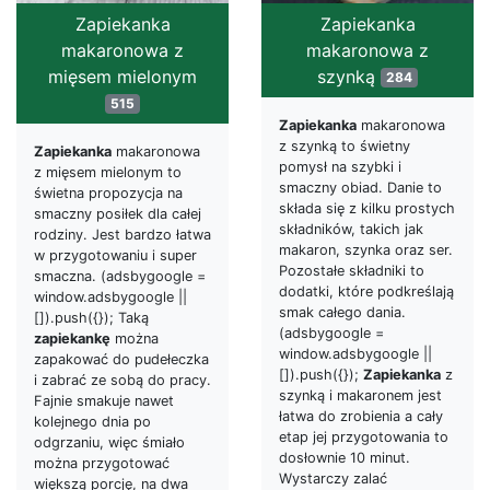
Zapiekanka
Zapiekanka
makaronowa z
makaronowa z
mięsem mielonym
szynką
284
515
Zapiekanka
makaronowa
z szynką to świetny
Zapiekanka
makaronowa
pomysł na szybki i
z mięsem mielonym to
smaczny obiad. Danie to
świetna propozycja na
składa się z kilku prostych
smaczny posiłek dla całej
składników, takich jak
rodziny. Jest bardzo łatwa
makaron, szynka oraz ser.
w przygotowaniu i super
Pozostałe składniki to
smaczna. (adsbygoogle =
dodatki, które podkreślają
window.adsbygoogle ||
smak całego dania.
[]).push({}); Taką
(adsbygoogle =
zapiekankę
można
window.adsbygoogle ||
zapakować do pudełeczka
[]).push({});
Zapiekanka
z
i zabrać ze sobą do pracy.
szynką i makaronem jest
Fajnie smakuje nawet
łatwa do zrobienia a cały
kolejnego dnia po
etap jej przygotowania to
odgrzaniu, więc śmiało
dosłownie 10 minut.
można przygotować
Wystarczy zalać
większą porcję, na dwa