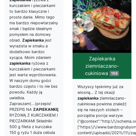
kurczakiem i pieczarkami
to bardzo klasyczne i
proste danie. Mimo tego
ma bardzo niepowtarzalny
smak i będzie idealnym
pomysłem na domowy
obiad.
Zapiekanka
jest
wyrazista w smaku a
dodatkowo bardzo
sycąca. Moim zdaniem
Zapiekanka
zapiekanka
ryżowa z
ziemniaczano-
kurczakiem i pieczarkami
cukiniowa
155
jest warta wypróbowania.
W naszym domu gości
bardzo często i to nie bez
Wszyscy tęsknimy już za
powodu. Każdy ją
wiosną… Z tej okazji
uwielbia.
zapiekanka
ziemniaczano-
Zapraszam(...)przepis!
cukiniowa powinna znaleźć
PRZEPIS NA
ZAPIEKANKĘ
się na naszych stołach –
RYŻOWĄ Z KURCZAKIEM I
porządna porcja warzyw.
PIECZARKAMI Składniki
{"@context":"http:\/\/schema.or
500 g fileta z kurczaka
["https:\/\/www.bardzogrubysm
150 g ryżu 1 duża cebula
content\/uploads\/2021\/11\/za