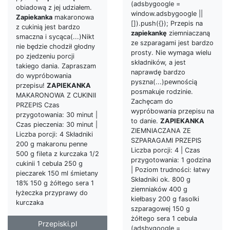
(adsbygoogle =
obiadową z jej udziałem.
window.adsbygoogle ||
Zapiekanka
makaronowa
[]).push({}); Przepis na
z cukinią jest bardzo
zapiekankę
ziemniaczaną
smaczna i sycąca(...)Nikt
ze szparagami jest bardzo
nie będzie chodził głodny
prosty. Nie wymaga wielu
po zjedzeniu porcji
składników, a jest
takiego dania. Zapraszam
naprawdę bardzo
do wypróbowania
pyszna(...)pewnością
przepisu!
ZAPIEKANKA
posmakuje rodzinie.
MAKARONOWA Z CUKINII
Zachęcam do
PRZEPIS Czas
wypróbowania przepisu na
przygotowania: 30 minut |
to danie.
ZAPIEKANKA
Czas pieczenia: 30 minut |
ZIEMNIACZANA ZE
Liczba porcji: 4 Składniki
SZPARAGAMI PRZEPIS
200 g makaronu penne
Liczba porcji: 4 | Czas
500 g fileta z kurczaka 1/2
przygotowania: 1 godzina
cukinii 1 cebula 250 g
| Poziom trudności: łatwy
pieczarek 150 ml śmietany
Składniki ok. 800 g
18% 150 g żółtego sera 1
ziemniaków 400 g
łyżeczka przyprawy do
kiełbasy 200 g fasolki
kurczaka
szparagowej 150 g
żółtego sera 1 cebula
Przepiski.pl
(adsbygoogle =