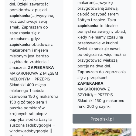
makaron(...)szynkę
dni. Dzięki zawartości
przygotowaną zalewą,
pomidorów z puszki
całość posypać serem
zapiekanka
(...)wysycha,
żółtym i zapiec. Taka
lecz zachowuje swój
zapiekanka
to idealne
smak. Zapraszam do
pomysł na awaryjny obiad,
zapoznania się z
kiedy nie mamy czasu na
przepisem, gdyż
przebywanie w kuchni.
zapiekanka
obiadowa z
Świetnie smakuje nawet
makaronem i mięsem
po odgrzaniu, więc można
mielonym jest bardzo
przygotować większą
szybka do zrobienia i
porcję na dwa dni.
smaczna.
ZAPIEKANKA
Zapraszam do zapoznania
MAKARONOWA Z MIĘSEM
się z przepisem!
MIELONYM – PRZEPIS
ZAPIEKANKA
Składniki 400 mięsa
MAKARONOWA Z
mielonego 1 cebula
SZYNKĄ – PRZEPIS
czerwona 150 g makaronu
Składniki 150 g makaronu
150 g żółtego sera 1
rurki 200 g szynki
puszka pomidorów
krojonych sól pieprz
Przepiski.pl
papryka słodka bazylia
suszona (adsbygoogle =
window.adsbygoogle ||