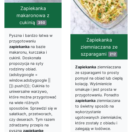
Zapiekanka
makaronowa z
cukinią
350
Pyszna i bardzo łatwa w
Zapiekanka
przygotowaniu
ziemniaczana ze
zapiekanka
na bazie
makaronu, kurczaka i
szparagami
212
cukinii. Doskonała
propozycja na syty
Zapiekanka
ziemniaczana
rodzinny obiad.
ze szparagami to prosty
(adsbygoogle =
pomysł na obiad lub ciepłą
window.adsbygoogle ||
kolację. Wyśmienicie
[]).push({}); Cukinia to
smakuje i jest prosta w
uniwersalne warzywo,
przygotowaniu. Ponadto
które można przygotować
zapiekanka
ziemniaczana
na wiele różnych
to świetny sposób na
sposobów. Sprawdzi się w
wykorzystanie
sałatkach, przetworach,
ugotowanych ziemniaków,
czy deserach. Tym razem
które zostały z obiadu i
zdradzamy przepis na
zalegają w lodówce.
pyszną
zapiekankę