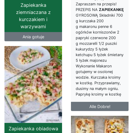
Zapraszam na przepis!
Zapiekanka
PRZEPIS NA
ZAPIEKANKĘ
ziemniaczana z
GYROSOWĄ Składniki 700
kurczakiem i
g kurczaka 200
warzywami
g makaronu penne 6
ogórków korniszonów 2
Ania gotuje
papryki czerwone 200
g mozzarelli 1/2 puszki
kukurydzy 5 łyżek
ketchupu 5 łyżek śmietany
5 łyżek majonezu
Wykonanie Makaron
gotujemy w osolonej
wodzie. Kurczaka kroimy
w kostkę. Przyprawiamy,
dusimy na małym ogniu.
Paprykę kroimy w kostkę
Alle Dobre!
Zapiekanka obiadowa