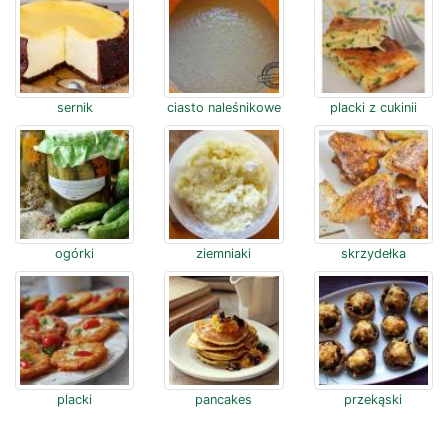
sernik
ciasto naleśnikowe
placki z cukinii
ogórki
ziemniaki
skrzydełka
placki
pancakes
przekąski