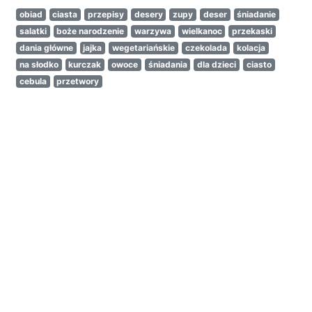
obiad
ciasta
przepisy
desery
zupy
deser
śniadanie
salatki
boże narodzenie
warzywa
wielkanoc
przekaski
dania główne
jajka
wegetariańskie
czekolada
kolacja
na słodko
kurczak
owoce
śniadania
dla dzieci
ciasto
cebula
przetwory