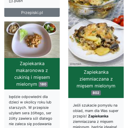
[]).push
Przepiski.pl
Zapiekanka
makaronowa z
Zapiekanka
cukinią i mięsem
ziemniaczana z
mielonym
180
mięsem mielonym
802
będzie odpowiedni dla
dzieci w okolicy roku lub
Jeśli szukacie pomysłu na
starszych. W przepisie
obiad, mam dla Was super
użyłam sera żółtego, ser
przepis!
Zapiekanka
żółty zawiera sól dlatego
ziemniaczana z mięsem
nie zaleca się podawania
mielonym, będzie idealna!