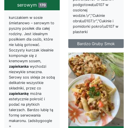
serowym
podgotowa\u0107 w
170
osolonej
wodzie.\r","Cukinie
kurczakiem w sosie
obra\u0107.\r","Cukinie i
śmietanowo – serowym to
pomidorki pokroi\u0107 w
pyszny posiłek dla całej
plasterki
rodziny. Jest idealnym
posiłkiem dla osób, które
Bardzo Gruby Smok
nie lubią gotować.
Soczysty kurczak idealnie
komponuje się z
kremowym sosem,
zapiekanka
wychodzi
niezwykle smaczna.
Serowy sos skleja ze sobą
delikatnie wszystkie
składniki, przez co
zapiekankę
można
estetycznie pokroić i
podać na płytkich
talerzach. Bardzo lubię tą
formę serwowania
makaronu. (adsbygoogle
=