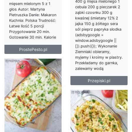
400 g mięsa mielonego 1
mięsem mielonym 5 z 1
cebula 200 g pieczarek 2
głos Autor: Martyna
ząbki czosnku 300 g
Pietruszka Danie: Makaron
kwaśnej śmietany 12% 2
Kuchnia: Polska Trudność:
jajka 150 g żółtego sera
Łatwe Ilość 5 porcji
sól pieprz papryka słodka
Przygotowanie 20 min.
(adsbygoogle =
Gotowanie 30 min. Kalorie
window.adsbygoogle ||
[]).push({}); Wykonanie
ProstePesto.pl
Ziemniaki obieramy,
myjemy i kroimy w plastry.
Przekładamy do garnka,
zalewamy wodą
Przepiski.pl