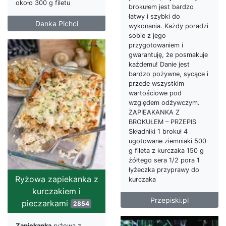
około 300 g filetu
brokułem jest bardzo
łatwy i szybki do
Danka Pichci
wykonania. Każdy poradzi
sobie z jego
przygotowaniem i
gwarantuję, że posmakuje
każdemu! Danie jest
bardzo pożywne, sycące i
przede wszystkim
wartościowe pod
względem odżywczym.
ZAPIEAKANKA Z
BROKUŁEM – PRZEPIS
Składniki 1 brokuł 4
ugotowane ziemniaki 500
g fileta z kurczaka 150 g
żółtego sera 1/2 pora 1
łyżeczka przyprawy do
Ryżowa zapiekanka z
kurczaka
kurczakiem i
Przepiski.pl
pieczarkami
2854
Zapiekanka
ryżowa z