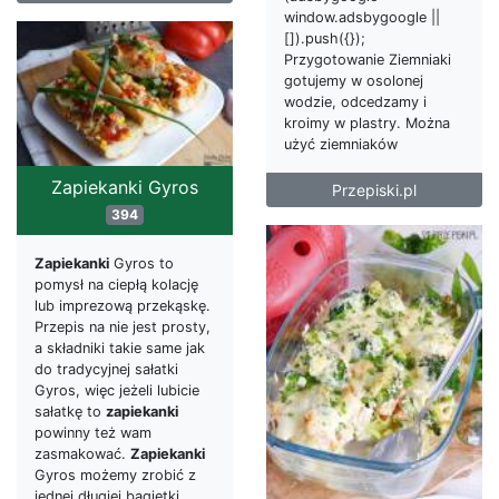
window.adsbygoogle ||
[]).push({});
Przygotowanie Ziemniaki
gotujemy w osolonej
wodzie, odcedzamy i
kroimy w plastry. Można
użyć ziemniaków
Zapiekanki Gyros
Przepiski.pl
394
Zapiekanki
Gyros to
pomysł na ciepłą kolację
lub imprezową przekąskę.
Przepis na nie jest prosty,
a składniki takie same jak
do tradycyjnej sałatki
Gyros, więc jeżeli lubicie
sałatkę to
zapiekanki
powinny też wam
zasmakować.
Zapiekanki
Gyros możemy zrobić z
jednej długiej bagietki,