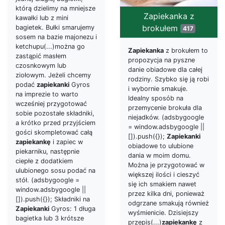
którą dzielimy na mniejsze
Zapiekanka z
kawałki lub z mini
brokułem
bagietek. Bułki smarujemy
417
sosem na bazie majonezu i
ketchupu(...)można go
Zapiekanka
z brokułem to
zastąpić masłem
propozycja na pyszne
czosnkowym lub
danie obiadowe dla całej
ziołowym. Jeżeli chcemy
rodziny. Szybko się ją robi
podać
zapiekanki
Gyros
i wybornie smakuje.
na imprezie to warto
Idealny sposób na
wcześniej przygotować
przemycenie brokuła dla
sobie pozostałe składniki,
niejadków. (adsbygoogle
a krótko przed przyjściem
= window.adsbygoogle ||
gości skompletować całą
[]).push({});
Zapiekanki
zapiekankę
i zapiec w
obiadowe to ulubione
piekarniku, następnie
dania w moim domu.
ciepłe z dodatkiem
Można je przygotować w
ulubionego sosu podać na
większej ilości i cieszyć
stół. (adsbygoogle =
się ich smakiem nawet
window.adsbygoogle ||
przez kilka dni, ponieważ
[]).push({}); Składniki na
odgrzane smakują również
Zapiekanki
Gyros: 1 długa
wyśmienicie. Dzisiejszy
bagietka lub 3 krótsze
przepis(...)
zapiekankę
z