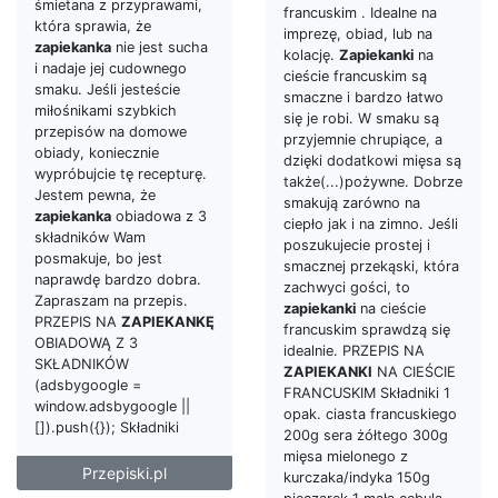
śmietana z przyprawami,
francuskim . Idealne na
która sprawia, że
imprezę, obiad, lub na
zapiekanka
nie jest sucha
kolację.
Zapiekanki
na
i nadaje jej cudownego
cieście francuskim są
smaku. Jeśli jesteście
smaczne i bardzo łatwo
miłośnikami szybkich
się je robi. W smaku są
przepisów na domowe
przyjemnie chrupiące, a
obiady, koniecznie
dzięki dodatkowi mięsa są
wypróbujcie tę recepturę.
także(...)pożywne. Dobrze
Jestem pewna, że
smakują zarówno na
zapiekanka
obiadowa z 3
ciepło jak i na zimno. Jeśli
składników Wam
poszukujecie prostej i
posmakuje, bo jest
smacznej przekąski, która
naprawdę bardzo dobra.
zachwyci gości, to
Zapraszam na przepis.
zapiekanki
na cieście
PRZEPIS NA
ZAPIEKANKĘ
francuskim sprawdzą się
OBIADOWĄ Z 3
idealnie. PRZEPIS NA
SKŁADNIKÓW
ZAPIEKANKI
NA CIEŚCIE
(adsbygoogle =
FRANCUSKIM Składniki 1
window.adsbygoogle ||
opak. ciasta francuskiego
[]).push({}); Składniki
200g sera żółtego 300g
mięsa mielonego z
Przepiski.pl
kurczaka/indyka 150g