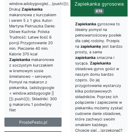
Zapiekanka gyrosowa
window.adsbygoogle(...)push({});
Drukuj
Zapiekanka
674
makaronowa z kurczakiem
i serem 5 z 1 głos Autor:
Zapiekanka
gyrosowa to
Martyna Pietruszka Danie:
idealny pomysł na
Główe Kuchnia: Polska
pełnowartościowy posiłek
Trudność: Łatwe Ilość 6
dla całej rodziny. Przepis
porcji Przygotowanie 20
na
zapiekankę
jest bardzo
min. Pieczenie 40 min.
prosty, a sama
Kalorie 370 kcal
zapiekanka
smaczna i
Zapiekanka
makaronowa
sycąca.
Zapiekanka
z soczystym kurczakiem
obiadowa gyros gości w
w kremowym sosie
naszym domu bardzo
śmietanowo – serowym.
często. Do jej
Pomysł na makaron z
przygotowania wystarczy
piekarnika. (adsbygoogle
kilka podstawowych
= window.adsbygoogle ||
składników. Poprzez ich
[]).push({}); Składniki: 300
połączenie i zapieczenie w
g makaronu 1 podwójny
piekarniku możemy zyskać
filet
cudowne danie obiadowe,
które zachwyci swoim
ProstePesto.pl
smakiem każdego.
Chcecie się(...)przekonać?