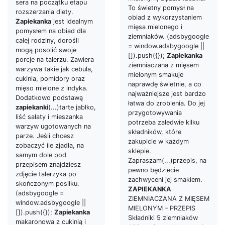
sera na początku etapu
To świetny pomysł na
rozszerzania diety.
obiad z wykorzystaniem
Zapiekanka
jest idealnym
mięsa mielonego i
pomysłem na obiad dla
ziemniaków. (adsbygoogle
całej rodziny, dorośli
= window.adsbygoogle ||
mogą posolić swoje
[]).push({});
Zapiekanka
porcje na talerzu. Zawiera
ziemniaczana z mięsem
warzywa takie jak cebula,
mielonym smakuje
cukinia, pomidory oraz
naprawdę świetnie, a co
mięso mielone z indyka.
najważniejsze jest bardzo
Dodatkowo podstawą
łatwa do zrobienia. Do jej
zapiekanki
(...)tarte jabłko,
przygotowywania
liść sałaty i mieszanka
potrzeba zaledwie kilku
warzyw ugotowanych na
składników, które
parze. Jeśli chcesz
zakupicie w każdym
zobaczyć ile zjadła, na
sklepie.
samym dole pod
Zapraszam(...)przepis, na
przepisem znajdziesz
pewno będziecie
zdjęcie talerzyka po
zachwyceni jej smakiem.
skończonym posiłku.
ZAPIEKANKA
(adsbygoogle =
ZIEMNIACZANA Z MIĘSEM
window.adsbygoogle ||
MIELONYM – PRZEPIS
[]).push({});
Zapiekanka
Składniki 5 ziemniaków
makaronowa z cukinią i