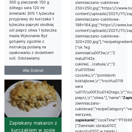
300 g pieczarek 150 g
ziemniaczano-cukiniowa-
żółtego sera 120 ml
250x250.jpg","https:\/\/www.
śmietanki 30% 1 łyżeczka
content\/uploads\/2021\/11\/za
przyprawy do kurczaka 1
ziemniaczano-cukiniowa-
łyżeczka papryki słodkiej
198x164.jpg","https:\/\/www.b
sól pieprz oliwa 1 łyżeczka
content\/uploads\/2021\/11\/za
masła Wykonanie Ryż
ziemniaczano-cukiniowa-
gotujemy zgodnie z
320x200.jpg"],"recipeIngredient
instrukcją podaną na
["ok 1kg
opakowaniu z dodatkiem
ziemniak\u00f3w,\r","2
soli. Odstawiamy
ma\u0142e
cukinie(...)cebula,\r","2
z\u0105bki
Alle Dobre!
czosnku,\r","pomidorki
koktajlowe,\r","troch\u0119
sera
\u017c\u00f3\u0142tego,\r","s\u
pieprz,\r","oliwa."],"name":"
Zapi
ziemniaczano-
cukiniowa","recipeCategory":"ve
warzywa,
zapiekanki
","cookTime":"PT0H0M
Zapiekany makaron z
["Ziemniaki obra\u0107,
kurczakiem w sosie
pokroi\u0107 w talarki i