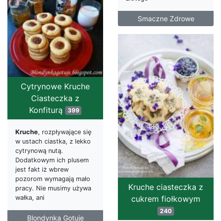
Smaczne Zdrowe
Cytrynowe Kruche
Ciasteczka z
Konfiturą
399
Kruche
, rozpływające się
w ustach ciastka, z lekko
cytrynową nutą.
Dodatkowym ich plusem
jest fakt iż wbrew
pozorom wymagają mało
Kruche ciasteczka z
pracy. Nie musimy używa
wałka, ani
cukrem fiołkowym
240
Blondynka Gotuje