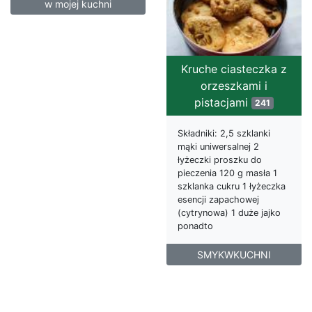
w mojej kuchni
Kruche ciasteczka z
orzeszkami i
pistacjami
241
Składniki: 2,5 szklanki
mąki uniwersalnej 2
łyżeczki proszku do
pieczenia 120 g masła 1
szklanka cukru 1 łyżeczka
esencji zapachowej
(cytrynowa) 1 duże jajko
ponadto
SMYKWKUCHNI