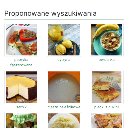
Proponowane wyszukiwania
papryka
cytryna
owsianka
faszerowana
sernik
ciasto naleśnikowe
placki z cukinii