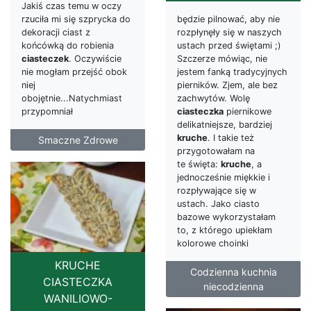
Jakiś czas temu w oczy
będzie pilnować, aby nie
rzuciła mi się szprycka do
rozpłynęły się w naszych
dekoracji ciast z
ustach przed świętami ;)
końcówką do robienia
Szczerze mówiąc, nie
ciasteczek
. Oczywiście
jestem fanką tradycyjnych
nie mogłam przejść obok
pierników. Zjem, ale bez
niej
zachwytów. Wolę
obojętnie...Natychmiast
ciasteczka
piernikowe
przypomniał
delikatniejsze, bardziej
kruche
. I takie też
Smaczne Zdrowe
przygotowałam na
te święta:
kruche
, a
jednocześnie miękkie i
rozpływające się w
ustach. Jako ciasto
bazowe wykorzystałam
to, z którego upiekłam
kolorowe choinki
KRUCHE
Codzienna kuchnia
CIASTECZKA
niecodzienna
WANILIOWO-