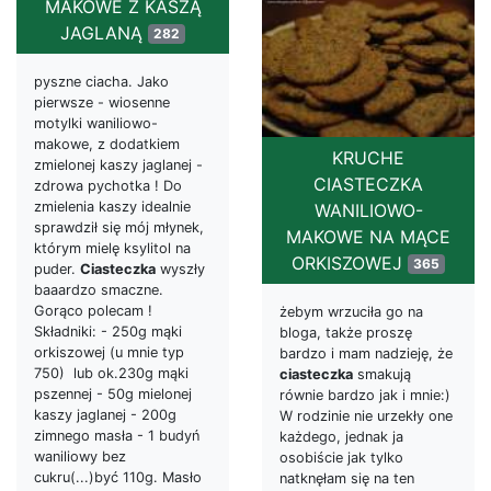
MAKOWE Z KASZĄ
JAGLANĄ
282
pyszne ciacha. Jako
pierwsze - wiosenne
motylki waniliowo-
makowe, z dodatkiem
KRUCHE
zmielonej kaszy jaglanej -
CIASTECZKA
zdrowa pychotka ! Do
zmielenia kaszy idealnie
WANILIOWO-
sprawdził się mój młynek,
MAKOWE NA MĄCE
którym mielę ksylitol na
ORKISZOWEJ
365
puder.
Ciasteczka
wyszły
baaardzo smaczne.
Gorąco polecam !
żebym wrzuciła go na
Składniki: - 250g mąki
bloga, także proszę
orkiszowej (u mnie typ
bardzo i mam nadzieję, że
750) lub ok.230g mąki
ciasteczka
smakują
pszennej - 50g mielonej
równie bardzo jak i mnie:)
kaszy jaglanej - 200g
W rodzinie nie urzekły one
zimnego masła - 1 budyń
każdego, jednak ja
waniliowy bez
osobiście jak tylko
cukru(...)być 110g. Masło
natknęłam się na ten