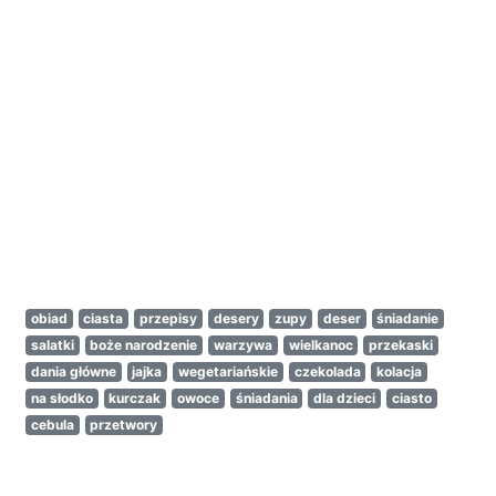
obiad
ciasta
przepisy
desery
zupy
deser
śniadanie
salatki
boże narodzenie
warzywa
wielkanoc
przekaski
dania główne
jajka
wegetariańskie
czekolada
kolacja
na słodko
kurczak
owoce
śniadania
dla dzieci
ciasto
cebula
przetwory