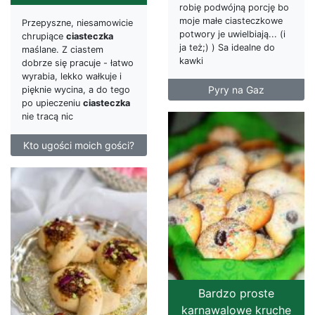
robię podwójną porcję bo
moje małe ciasteczkowe
Przepyszne, niesamowicie
potwory je uwielbiają... (i
chrupiące
ciasteczka
ja też;) ) Sa idealne do
maślane. Z ciastem
kawki
dobrze się pracuje - łatwo
wyrabia, lekko wałkuje i
Pyry na Gaz
pięknie wycina, a do tego
po upieczeniu
ciasteczka
nie tracą nic
Kto ugości moich gości?
Bardzo proste
karnawalowe kruche