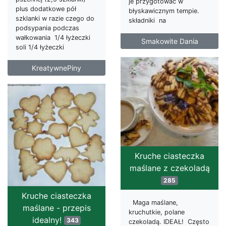
je przygotować w
plus dodatkowe pół
błyskawicznym tempie.
szklanki w razie czego do
składniki na
podsypania podczas
wałkowania 1/4 łyżeczki
Smakowite Dania
soli 1/4 łyżeczki
KreatywnePiny
Kruche ciasteczka
maślane z czekoladą
285
Kruche ciasteczka
Maga maślane,
maślane - przepis
kruchutkie, polane
idealny!
343
czekoladą. IDEAŁ! Często