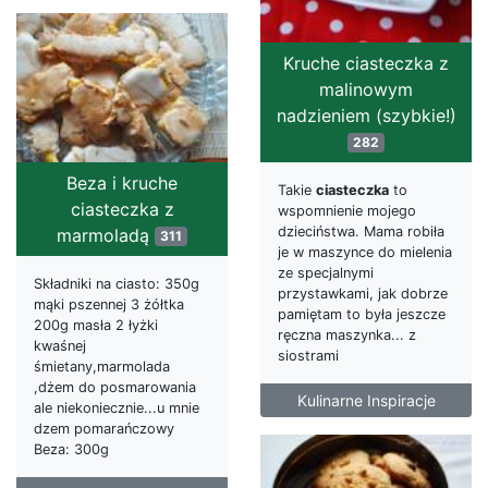
Kruche ciasteczka z
malinowym
nadzieniem (szybkie!)
282
Beza i kruche
Takie
ciasteczka
to
ciasteczka z
wspomnienie mojego
dzieciństwa. Mama robiła
marmoladą
311
je w maszynce do mielenia
ze specjalnymi
Składniki na ciasto: 350g
przystawkami, jak dobrze
mąki pszennej 3 żółtka
pamiętam to była jeszcze
200g masła 2 łyżki
ręczna maszynka... z
kwaśnej
siostrami
śmietany,marmolada
,dżem do posmarowania
Kulinarne Inspiracje
ale niekoniecznie...u mnie
dzem pomarańczowy
Beza: 300g