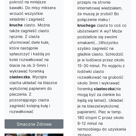
pokroić na mniejsze
przepis na stronie
kawałki. Do misy miksera
internetowej wiedziałam,
wrzucić wszystkie
że muszę je zrobić! Bo
składniki i zagnieść
połączenie maku i
kruche
ciasto. Można
kruchego
ciasta to coś co
także zagnieść ciasto
ubóstwiam! A wy? Może
ręcznie. Z ciasta
podzielicie się swoimi
uformować dwie kule,
smakami(...)Wszystko
które następnie
szybko zagnieść na
spłaszczyć i każdą po
gładkie ciasto. Schłodzić
kolei rozwałkować na
je w lodówce przez około
blacie na ok.3-5mm i
15-30 minut. Po wyjęciu z
wykrawać foremką
lodówki ciasto
ciasteczka
. Wycięte
rozwałkować na grubość
ciacha układać na blaszce
około 3mm i wykrawać
wyłożonej papierem do
foremką
ciasteczka
(nie
pieczenia. Z
mogą być za cienkie bo
pozostającego ciasta
będą się łamać). Układać
zagnieść kolejną kulę i
je na blasze(wyłożonej
rozwałkować
papierem). Piec w temp.
180 stopni C przez około
8-12 minut na
Smaczne Zdrowe
termoobiegu do uzyskania
złotego