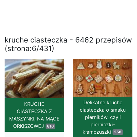
kruche ciasteczka - 6462 przepisów
(strona:6/431)
Delikatne kruche
KRUCHE
ciasteczka o smaku
CIASTECZKA Z
pierników, czyli
MASZYNKI, NA MĄCE
pierniczki-
ORKISZOWEJ
816
kłamczuszki
258