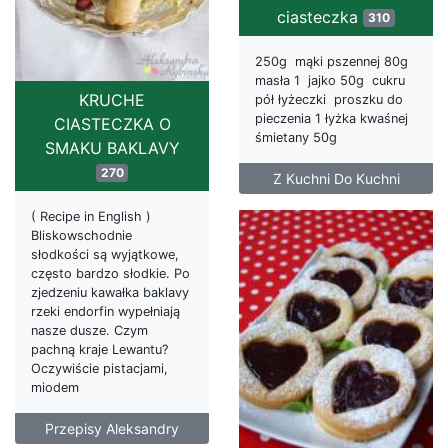
ciasteczka
310
250g mąki pszennej 80g
masła 1 jajko 50g cukru
KRUCHE
pół łyżeczki proszku do
pieczenia 1 łyżka kwaśnej
CIASTECZKA O
śmietany 50g
SMAKU BAKLAVY
270
Z Kuchni Do Kuchni
( Recipe in English )
Bliskowschodnie
słodkości są wyjątkowe,
często bardzo słodkie. Po
zjedzeniu kawałka baklavy
rzeki endorfin wypełniają
nasze dusze. Czym
pachną kraje Lewantu?
Oczywiście pistacjami,
miodem
Przepisy Aleksandry