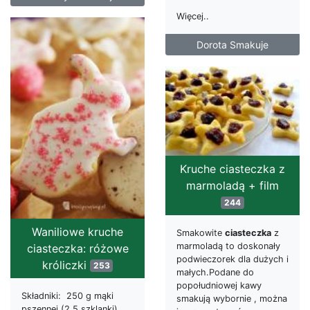
Więcej..
Dorota Smakuje
Kruche ciasteczka z
marmoladą + film
244
Waniliowe kruche
Smakowite
ciasteczka
z
marmoladą to doskonały
ciasteczka: różowe
podwieczorek dla dużych i
króliczki
253
małych.Podane do
popołudniowej kawy
Składniki: 250 g mąki
smakują wybornie , można
pszennej (2,5 szklanki)