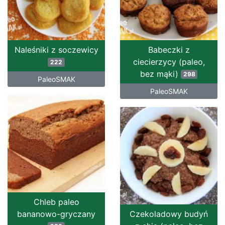
Naleśniki z soczewicy
Babeczki z
ciecierzycy (paleo,
222
bez mąki)
298
PaleoSMAK
PaleoSMAK
Chleb paleo
bananowo-gryczany
Czekoladowy budyń