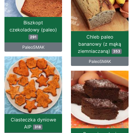
Biszkopt
czekoladowy (paleo)
Chleb paleo
291
bananowy (z mąką
PaleoSMAK
ziemniaczaną)
353
PaleoSMAK
Ciasteczka dyniowe
AIP
318