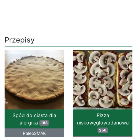
Przepisy
Spód do ciasta dla
Pizza
alergika
niskowęglowodanowa
188
256
PaleoSMAK