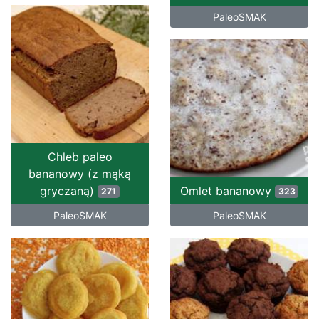
PaleoSMAK
Chleb paleo
bananowy (z mąką
gryczaną)
Omlet bananowy
271
323
PaleoSMAK
PaleoSMAK