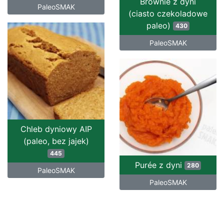
Brownie z dyni
PaleoSMAK
(ciasto czekoladowe
paleo)
430
PaleoSMAK
Chleb dyniowy AIP
(paleo, bez jajek)
445
Purée z dyni
280
PaleoSMAK
PaleoSMAK