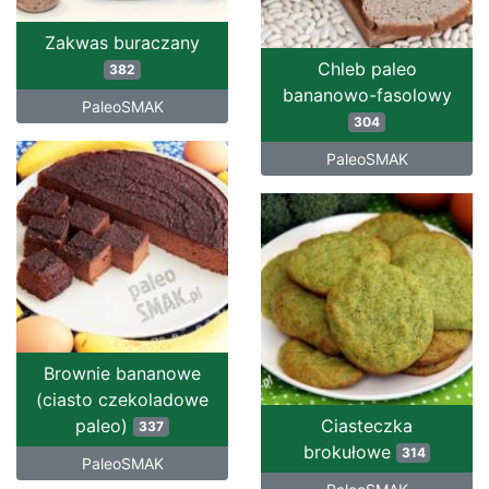
Zakwas buraczany
Chleb paleo
382
bananowo-fasolowy
PaleoSMAK
304
PaleoSMAK
Brownie bananowe
(ciasto czekoladowe
paleo)
Ciasteczka
337
brokułowe
314
PaleoSMAK