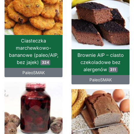
Ciasteczka
marchewkowo-
bananowe (paleo/AIP,
Brownie AIP – ciasto
bez jajek)
czekoladowe bez
324
alergenów
311
PaleoSMAK
PaleoSMAK