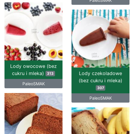
PaleoSMAK
Lody owocowe (bez
cukru i mleka)
Lody czekoladowe
313
(bez cukru i mleka)
PaleoSMAK
307
PaleoSMAK