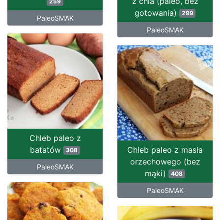
z chia (paleo, bez
259
gotowania)
299
PaleoSMAK
PaleoSMAK
Chleb paleo z
batatów
Chleb paleo z masła
308
orzechowego (bez
PaleoSMAK
mąki)
408
PaleoSMAK