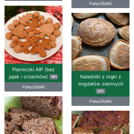
PaleoSMAK
Pierniczki AIP (bez
jajek i orzechów)
Naleśniki z mąki z
191
migdałów ziemnych
PaleoSMAK
221
PaleoSMAK