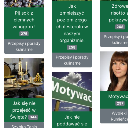
Jak
Zdrow
Pij sok z
zmniejszyć
risotto 
ciemnych
poziom złego
pokrzyw
winogron !
cholesterolu w
268
naszym
275
Przepisy i p
organizmie.
kulinarn
Przepisy i porady
258
kulinarne
Przepisy i porady
kulinarne
Motywac
Jak się nie
297
przejeść w
Wypieki 
Święta?
Jak nie
344
Rumieńc
poddawać się
Szybko Tanio