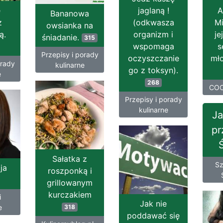
e
jaglaną !
A
Bananowa
z
(odkwasza
Mi
owsianka na
ą.
organizm i
je
śniadanie.
315
wspomaga
s
Przepisy i porady
oczyszczanie
mł
orady
kulinarne
go z toksyn).
e
268
COO
Przepisy i porady
kulinarne
Ja
pr
Sałatka z
Sz
ja
roszponką i
grillowanym
kurczakiem
i
Jak nie
e
318
poddawać się