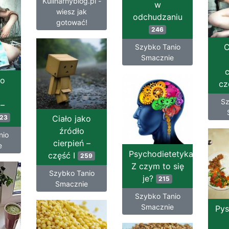
Kulinarnyblog.pl -
w
wiesz jak
odchudzaniu
gotować!
246
C
Szybko Tanio
Smacznie
c
ko
cz
Sz
 –
23
Ciało jako
źródło
nio
cierpień –
e
Psychodietetyka?
część I
259
Z czym to się
Szybko Tanio
je?
215
Smacznie
Szybko Tanio
Smacznie
Pys