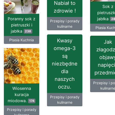
Nabiał to
Sok z
zdrowie !
pietruszki
Poranny sok z
jabłka
2
Przepisy i porady
pietruszki i
kulinarne
Ptasia Kuch
jabłka
238
Kwasy
Ptasia Kuchnia
Jak
omega-3
złagodz
są
objaw
niezbędne
napięc
dla
przedmi
naszych
Przepisy i p
oczu.
Wiosenna
kulinarn
kuracja
Przepisy i porady
miodowa.
174
kulinarne
Przepisy i porady
kulinarne