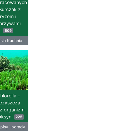
racowanych
 Kurczak z
ryżem i
arzywami
509
asia Kuchnia
hlorella -
czyszcza
z organizm
oksyn.
225
pisy i porady