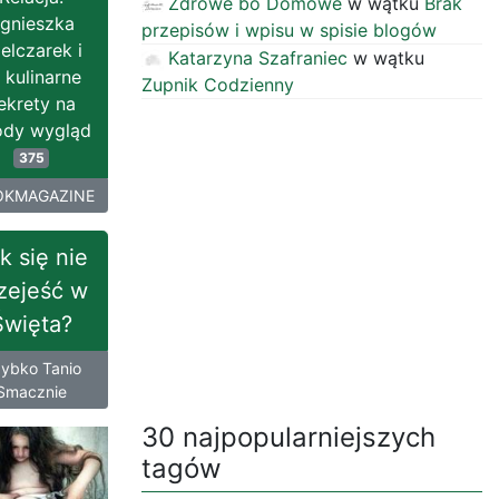
Zdrowe bo Domowe
w wątku
Brak
gnieszka
przepisów i wpisu w spisie blogów
elczarek i
Katarzyna Szafraniec
w wątku
j kulinarne
Zupnik Codzienny
ekrety na
ody wygląd
375
KMAGAZINE
k się nie
zejeść w
Święta?
ybko Tanio
Smacznie
30 najpopularniejszych
tagów