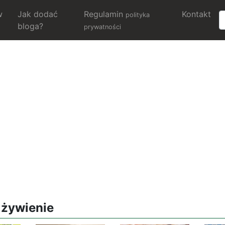
w
Jak dodać
Regulamin
Kontakt
polityka
bloga?
prywatności
 żywienie