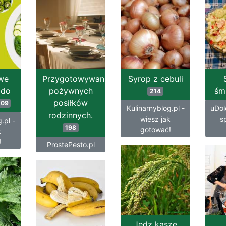
we
Przygotowywanie
Syrop z cebuli
 do
pożywnych
śm
214
posiłków
209
Kulinarnyblog.pl -
uDolo
rodzinnych.
wiesz jak
s
.pl -
198
gotować!
k
!
ProstePesto.pl
Jedz kaszę