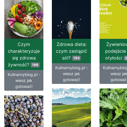
Czym
Zdrowa dieta:
Żywienio
charakteryzuje
czym zastąpić
podejście
się zdrowa
sól?
otyłości
193
żywność?
198
Kulinarnyblog.pl -
Kulinarnyblog
wiesz jak
wiesz ja
Kulinarnyblog.pl -
gotować!
gotować
wiesz jak
gotować!