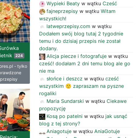
Wypieki Beaty
w wątku
Cześć
fajneprzepisy
w wątku
Witam
wszystkich!
latweprzepisy.com
w wątku
Dodałem swój blog tutaj 2 tygodnie
temu i do dzisiaj przepis nie został
Surówka
dodany.
ietnik
Alicja piecze i fotografuje
w wątku
224
cześć! dodałam 2 dni temu blog ale go
res.pl - tylko
nie ma
prawdzone
słońce i deszcz
w wątku
cześć
przepisy
wszystkim 🙂 zapraszam na pyszne
rogaliki
Maria Sundarski
w wątku
Ciekawe
propozycję
Kosą po patelni
w wątku
jak usnąć
blog z tej strony?
Aniagotuje
w wątku
AniaGotuje
Relacja: