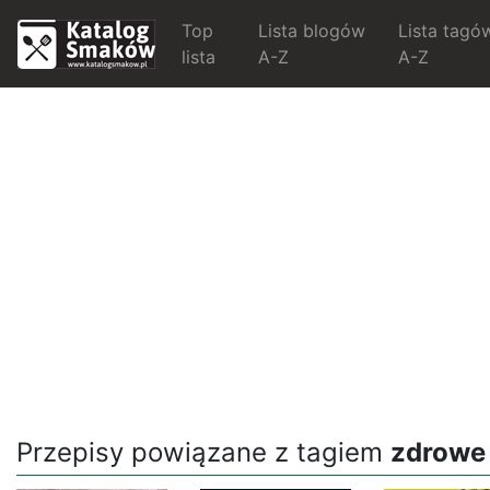
Top
Lista blogów
Lista tagó
lista
A-Z
A-Z
Przepisy powiązane z tagiem
zdrowe