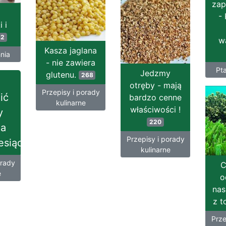
zap
-
 i
82
w
Kasza jaglana
nia
- nie zawiera
Pt
Jedzmy
glutenu.
268
otręby - mają
Przepisy i porady
ić
bardzo cenne
kulinarne
właściwości !
y
220
ia
Przepisy i porady
esiączkowego.
kulinarne
orady
C
e
o
nas
z t
Prze