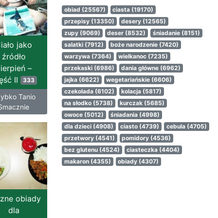
obiad
(25567)
ciasta
(19170)
przepisy
(13350)
desery
(12565)
zupy
(9069)
deser
(8532)
śniadanie
(8151)
iało jako
salatki
(7912)
boże narodzenie
(7420)
źródło
warzywa
(7364)
wielkanoc
(7235)
ierpień –
przekaski
(6986)
dania główne
(6962)
ęść II
jajka
(6622)
wegetariańskie
(6606)
333
czekolada
(6102)
kolacja
(5817)
ybko Tanio
na słodko
(5738)
kurczak
(5685)
Smacznie
owoce
(5012)
śniadania
(4998)
dla dzieci
(4908)
ciasto
(4739)
cebula
(4705)
przetwory
(4541)
pomidory
(4536)
bez glutenu
(4524)
ciasteczka
(4404)
makaron
(4355)
obiady
(4307)
zne obiady
dla