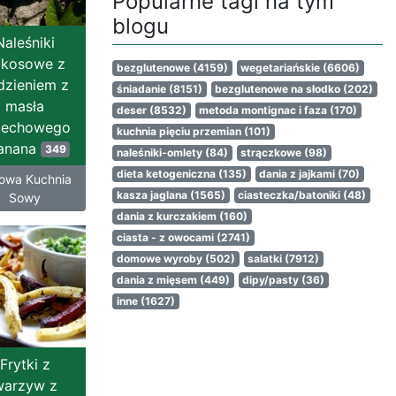
Popularne tagi na tym
blogu
Naleśniki
okosowe z
bezglutenowe
(4159)
wegetariańskie
(6606)
dzieniem z
śniadanie
(8151)
bezglutenowe na słodko
(202)
masła
deser
(8532)
metoda montignac i faza
(170)
zechowego
kuchnia pięciu przemian
(101)
banana
349
naleśniki-omlety
(84)
strączkowe
(98)
dieta ketogeniczna
(135)
dania z jajkami
(70)
owa Kuchnia
kasza jaglana
(1565)
ciasteczka/batoniki
(48)
Sowy
dania z kurczakiem
(160)
ciasta - z owocami
(2741)
domowe wyroby
(502)
salatki
(7912)
dania z mięsem
(449)
dipy/pasty
(36)
inne
(1627)
Frytki z
warzyw z