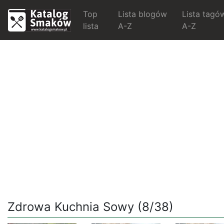
Top
Lista blogów
Lista tagó
lista
A-Z
A-Z
Zdrowa Kuchnia Sowy (8/38)