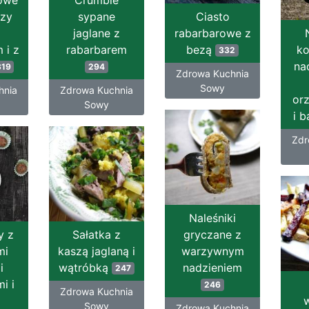
owe
Crumble
azy
sypane
Ciasto
z
jaglane z
rabarbarowe z
 i z
rabarbarem
bezą
k
332
na
319
294
Zdrowa Kuchnia
Sowy
hnia
Zdrowa Kuchnia
or
Sowy
i 
Zdr
Naleśniki
y z
Sałatka z
gryczane z
mi
kaszą jaglaną i
warzywnym
i
wątróbką
nadzieniem
247
i i
246
Zdrowa Kuchnia
m
Sowy
Zdrowa Kuchnia