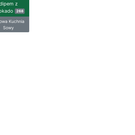
dipem z
okado
268
owa Kuchnia
Sowy