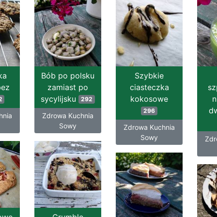
ka
Bób po polsku
Szybkie
bez
zamiast po
ciasteczka
sz
sycylijsku
kokosowe
n
2
292
dw
296
hnia
Zdrowa Kuchnia
Sowy
Zdrowa Kuchnia
Sowy
Zdr