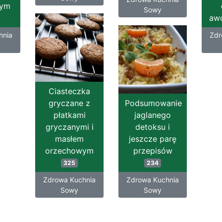
wym
Sowy
aw
hnia
Zdr
Ciasteczka
gryczane z
Podsumowanie
płatkami
jaglanego
gryczanymi i
detoksu i
masłem
jeszcze parę
orzechowym
przepisów
325
234
Zdrowa Kuchnia
Zdrowa Kuchnia
Sowy
Sowy