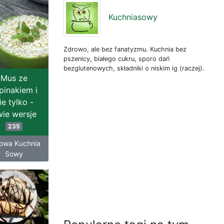
Kuchniasowy
Zdrowo, ale bez fanatyzmu. Kuchnia bez
pszenicy, białego cukru, sporo dań
bezglutenowych, składniki o niskim ig (raczej).
Mus ze
pinakiem i
ie tylko -
ie wersje
235
owa Kuchnia
Sowy