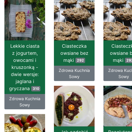
Lekkie ciasta
Ciasteczka
Ciastecz
z jogurtem,
owsiane bez
owsiane 
owocami i
mąki
mąki
292
29
kruszonką -
Zdrowa Kuchnia
Zdrowa Kuc
dwie wersje:
Sowy
Sowy
jaglana i
gryczana
310
Zdrowa Kuchnia
Sowy