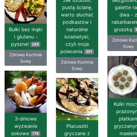
Jak ozdobić
Bezgluten
pustą ścianę,
galette r
warto słuchać
dwa - 
podkastów i
rabarbarem
Bułki bez mąki
naturalne
gruszką
i glutenu -
kosmetyki,
Zdrowa Kuc
pyszne!
czyli moje
265
Sowy
polecenia
301
Zdrowa Kuchnia
Sowy
Zdrowa Kuchnia
Sowy
Kulki moc
prażony
3-dniowe
płatkam
wyzwanie
Placuszki
gryczanym
sokowe
gryczane z
masłe
776