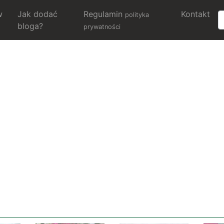
w
Jak dodać
Regulamin
Kontakt
polityka
bloga?
prywatności