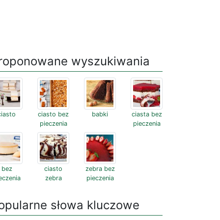
roponowane wyszukiwania
ciasto
ciasto bez
babki
ciasta bez
pieczenia
pieczenia
bez
ciasto
zebra bez
eczenia
zebra
pieczenia
opularne słowa kluczowe