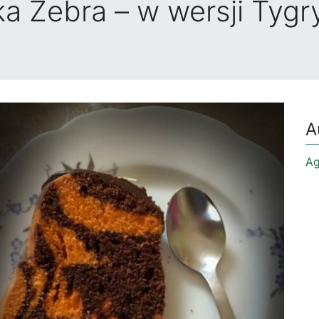
 Zebra – w wersji Tygry
A
Ag