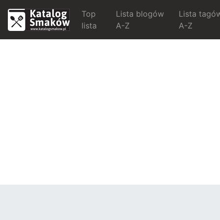
Top
Lista blogów
Lista tagó
lista
A-Z
A-Z