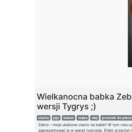
Wielkanocna babka Zeb
wersji Tygrys ;)
ciasta
jaja
kakao
mąka
olej
proszek do piecz
Zebra – moje ulubione ciasto na babki! W tym roku 
zaprezentować je w wersji tygrysiej. Efekt przerósł 