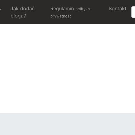
w
Jak dodać
Regulamin
Kontakt
polityka
bloga?
prywatności