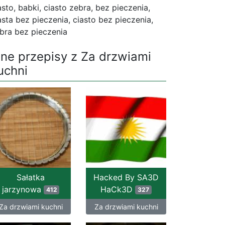
asto, babki, ciasto zebra, bez pieczenia,
asta bez pieczenia, ciasto bez pieczenia,
bra bez pieczenia
nne przepisy z Za drzwiami
uchni
Sałatka
Hacked By SA3D
jarzynowa
HaCk3D
412
327
Za drzwiami kuchni
Za drzwiami kuchni