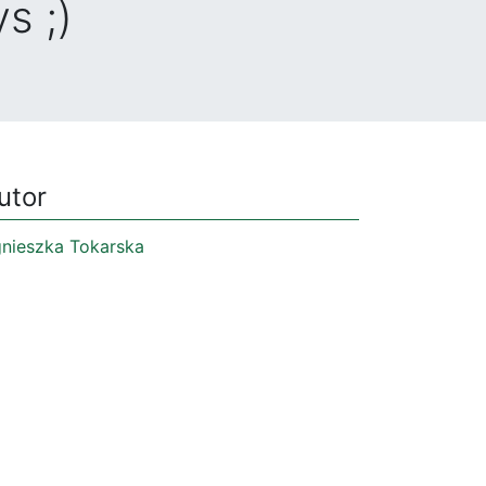
s ;)
utor
nieszka Tokarska