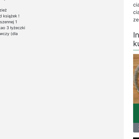
ci
zież
ci
d książek !
ze
pszennej 1
kao 3 łyżeczki
I
wczy (dla
k