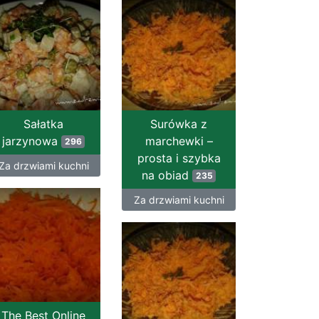
Sałatka
Surówka z
jarzynowa
marchewki –
296
prosta i szybka
Za drzwiami kuchni
na obiad
235
Za drzwiami kuchni
The Best Online