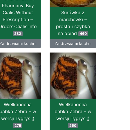
Pharmacy. Buy
Cialis Without
Surówka z
Prescription –
marchewki –
Orders-Cialis.info
prosta i szybka
na obiad
282
460
Za drzwiami kuchni
Za drzwiami kuchni
Wielkanocna
Wielkanocna
babka Zebra – w
babka Zebra – w
wersji Tygrys ;)
wersji Tygrys ;)
275
250