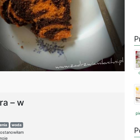
P
ra – w
pi
enia
woda
P
postanowiłam
moje