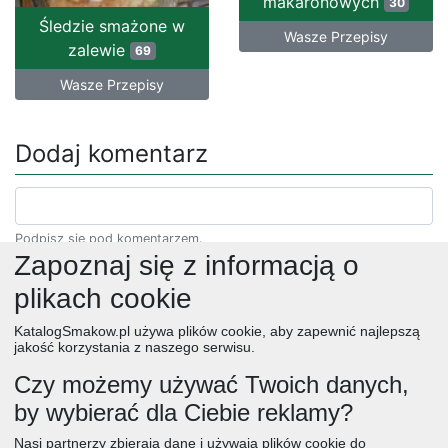
makaronowych
30
Śledzie smażone w
Wasze Przepisy
zalewie
69
Wasze Przepisy
Dodaj komentarz
Podpisz się pod komentarzem.
Zapoznaj się z informacją o
plikach cookie
KatalogSmakow.pl używa plików cookie, aby zapewnić najlepszą
jakość korzystania z naszego serwisu.
Czy możemy używać Twoich danych,
by wybierać dla Ciebie reklamy?
obiad
ciasta
przepisy
desery
zupy
deser
śniadanie
Nasi partnerzy zbierają dane i używają plików cookie do