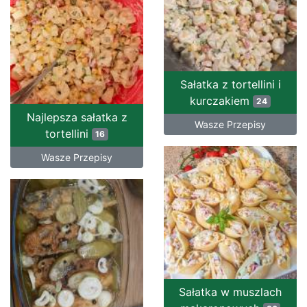
Sałatka z tortellini i
kurczakiem
24
Najlepsza sałatka z
Wasze Przepisy
tortellini
16
Wasze Przepisy
Sałatka w muszlach