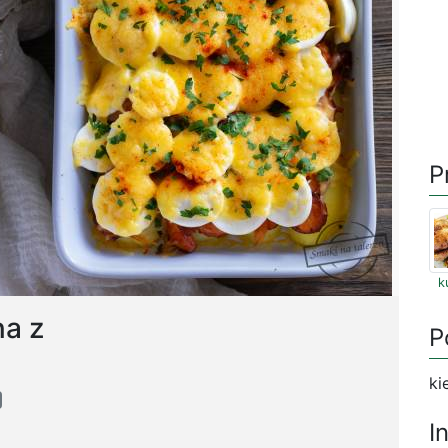
P
k
a z
P
ki
I