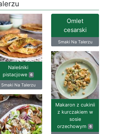
alerzu
Omlet
cesarski
Smaki Na Talerzu
Naleśniki
pistacjowe
6
Smaki Na Talerzu
Makaron z cukinii
z kurczakiem w
sosie
orzechowym
6