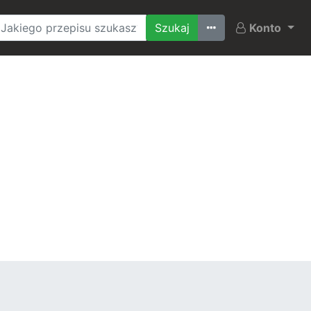
Ostatnio szukane
Konto