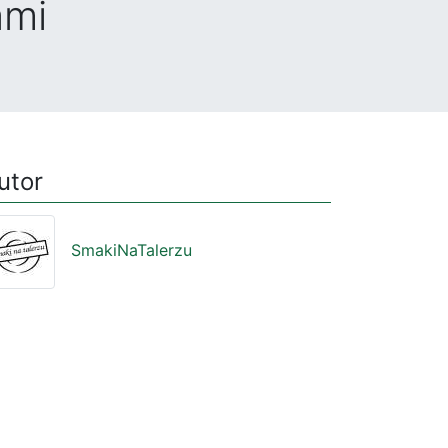
ami
utor
SmakiNaTalerzu