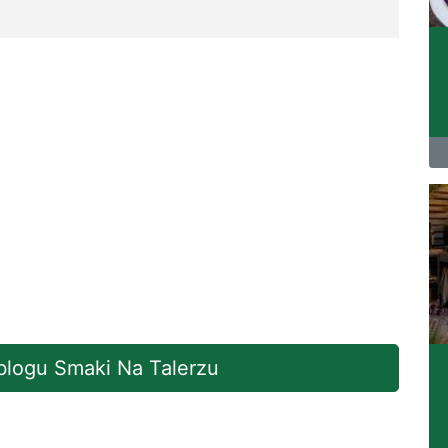
 blogu Smaki Na Talerzu