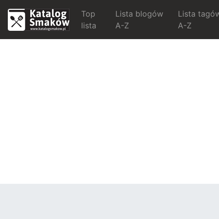
Top
Lista blogów
Lista tagó
lista
A-Z
A-Z