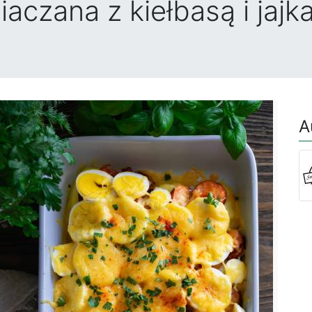
aczana z kiełbasą i jajk
A