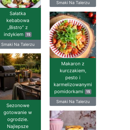
Smaki Na Talerzu
Sałatka
kebabowa
„Bistro” z
indykiem
15
Smaki Na Talerzu
Makaron z
kurczakiem,
pesto i
karmelizowanymi
pomidorkami
15
Smaki Na Talerzu
Sezonowe
gotowanie w
ogrodzie.
Najlepsze