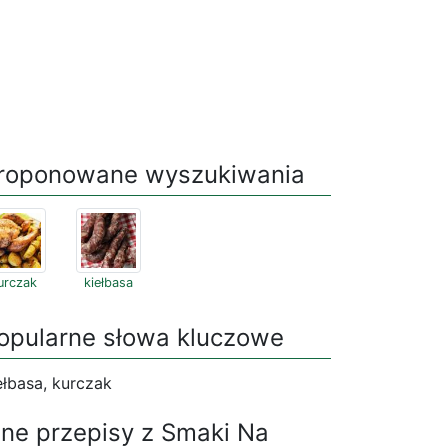
roponowane wyszukiwania
urczak
kiełbasa
opularne słowa kluczowe
ełbasa, kurczak
nne przepisy z Smaki Na