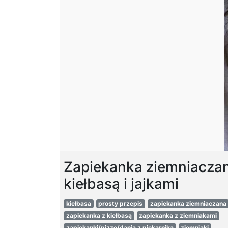
Zapiekanka ziemniaczan
kiełbasą i jajkami
kiełbasa
prosty przepis
zapiekanka ziemniaczana
zapiekanka z kiełbasą
zapiekanka z ziemniakami
zapiekanki/pizze/dania z piekarnika
ziemniaki