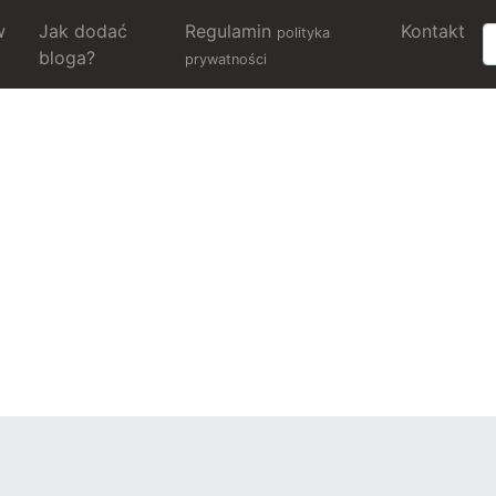
w
Jak dodać
Regulamin
Kontakt
polityka
bloga?
prywatności