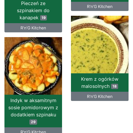
Pieczeń ze
R'n'G Kitchen
szpinakiem do
kanapek
19
R'n'G Kitchen
Krem z ogórków
malosolnych
18
R'n'G Kitchen
Indyk w aksamitnym
sosie pomidorowym z
dodatkiem szpinaku
29
R'n'G Kitchen