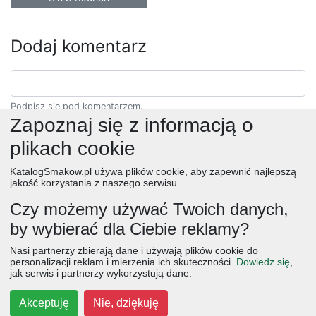
Dodaj komentarz
Podpisz się pod komentarzem.
Zapoznaj się z informacją o
plikach cookie
KatalogSmakow.pl używa plików cookie, aby zapewnić najlepszą
jakość korzystania z naszego serwisu.
Czy możemy używać Twoich danych,
by wybierać dla Ciebie reklamy?
obiad
ciasta
przepisy
desery
zupy
deser
śniadanie
Nasi partnerzy zbierają dane i używają plików cookie do
salatki
boże narodzenie
warzywa
wielkanoc
przekaski
personalizacji reklam i mierzenia ich skuteczności.
Dowiedz się
,
jak serwis i partnerzy wykorzystują dane.
dania główne
jajka
wegetariańskie
czekolada
kolacja
na słodko
kurczak
owoce
śniadania
dla dzieci
ciasto
Akceptuję
Nie, dziękuję
cebula
przetwory