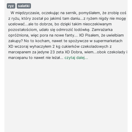
ryz
salatki
W międzyczasie, oczekując na sernik, pomyślałem, że zrobię coś
z ryżu, który został po jakimś tam daniu...z ryżem nigdy nie mogę
ucelować...ale to dobrze, bo dzięki takim nieoczekiwanym
pozostałościom, udało się odmrozić lodówkę. Zamrażarka
opróżniona, więc pora na nowe fanty... XD Pisałem, że uwielbiam
zakupy? No to kocham, nawet te spożywcze w supermarketach
XD wczoraj wyhaczyłem 2 kg cukierków czekoladowych z
marcepanem za jedyne 23 zeta XD Dobra, wiem...obok czekolady i
marcepanu to nawet nie leżał...
czytaj dalej...