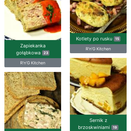
Kotlety po rusku
15
Zapiekanka
R'n'G Kitchen
gołąbkowa
23
R'n'G Kitchen
Sernik z
brzoskwiniami
19