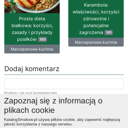
Karambola:
właściwości, korzyści
Prosta dieta
zdrowotne i
białkowa: korzyści,
potencjalne
zasady i przykłady
zagrożenia
101
posiłków
103
Marcepanowa kuchnia
Marcepanowa kuchnia
Dodaj komentarz
Podpisz się pod komentarzem.
Zapoznaj się z informacją o
plikach cookie
KatalogSmakow.pl używa plików cookie, aby zapewnić najlepszą
jakość korzystania z naszego serwisu.