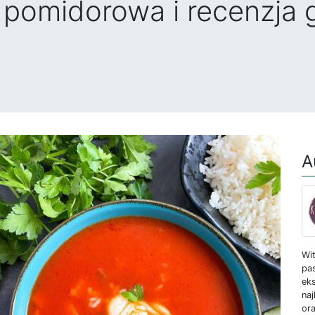
pomidorowa i recenzja 
A
Wit
pas
ek
na
or