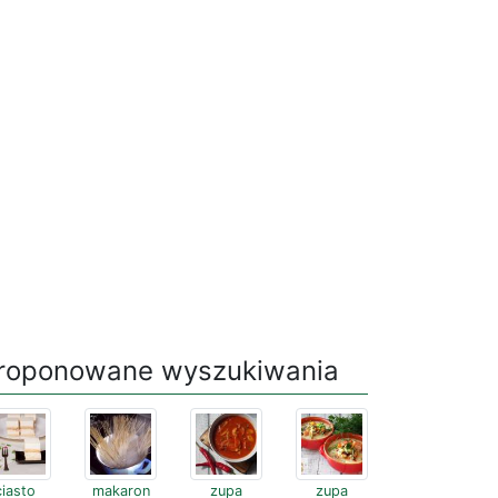
roponowane wyszukiwania
ciasto
makaron
zupa
zupa