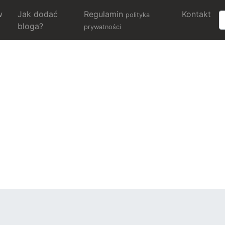
w
Jak dodać
Regulamin
Kontakt
polityka
bloga?
prywatności