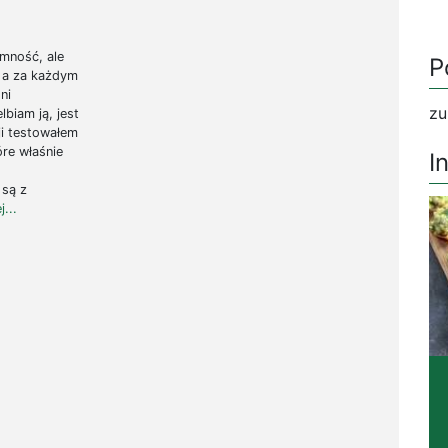
emność, ale
P
 a za każdym
ni
zu
iam ją, jest
i testowałem
óre właśnie
I
 są z
j...