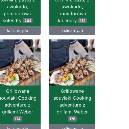
awokado,
awokado,
pomidorów i
pomidorów i
kolendry
kolendry
204
181
kulinarnyJa
kulinarnyJa
Grillowane
Grillowane
souvlaki Cooking
souvlaki Cooking
adventure z
adventure z
grillami Weber
grillami Weber
174
176
kulinarnyJa
kulinarnyJa