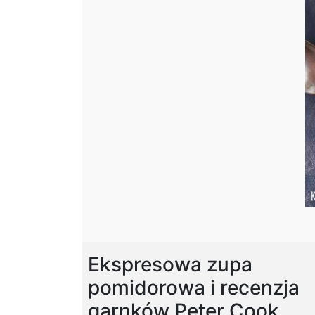
Ekspresowa zupa
pomidorowa i recenzja
garnków Peter Cook