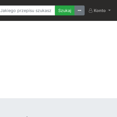
Ostatnio szukane
Konto