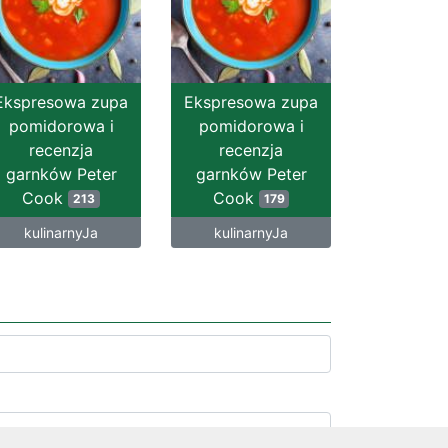
Ekspresowa zupa
Ekspresowa zupa
pomidorowa i
pomidorowa i
recenzja
recenzja
garnków Peter
garnków Peter
Cook
Cook
213
179
kulinarnyJa
kulinarnyJa