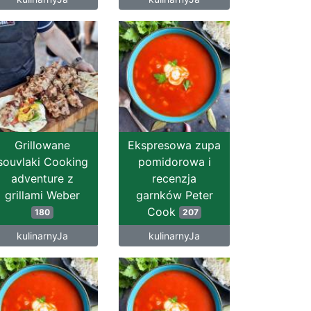
Grillowane
Ekspresowa zupa
souvlaki Cooking
pomidorowa i
adventure z
recenzja
grillami Weber
garnków Peter
Cook
180
207
kulinarnyJa
kulinarnyJa