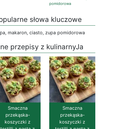
pomidorowa
opularne słowa kluczowe
pa, makaron, ciasto, zupa pomidorowa
nne przepisy z kulinarnyJa
Smaczna
Smaczna
przekąska-
przekąska-
koszyczki z
koszyczki z
tortilli z pastą z
tortilli z pastą z