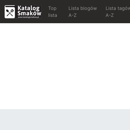
Top
Lista blogów
Lista tagó
lista
A-Z
A-Z