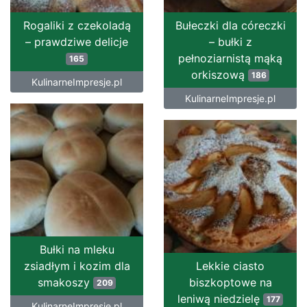
Rogaliki z czekoladą
Bułeczki dla córeczki
– prawdziwe delicje
– bułki z
pełnoziarnistą mąką
165
orkiszową
186
KulinarneImpresje.pl
KulinarneImpresje.pl
Bułki na mleku
zsiadłym i kozim dla
Lekkie ciasto
smakoszy
biszkoptowe na
209
leniwą niedzielę
177
KulinarneImpresje.pl