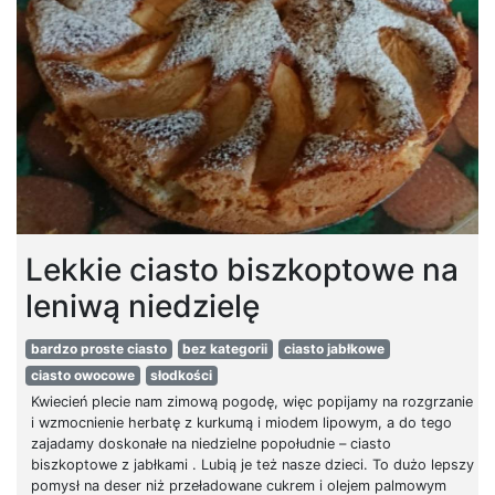
Lekkie ciasto biszkoptowe na
leniwą niedzielę
bardzo proste ciasto
bez kategorii
ciasto jabłkowe
ciasto owocowe
słodkości
Kwiecień plecie nam zimową pogodę, więc popijamy na rozgrzanie
i wzmocnienie herbatę z kurkumą i miodem lipowym, a do tego
zajadamy doskonałe na niedzielne popołudnie – ciasto
biszkoptowe z jabłkami . Lubią je też nasze dzieci. To dużo lepszy
pomysł na deser niż przeładowane cukrem i olejem palmowym