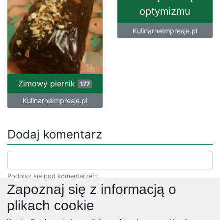
optymizmu
KulinarneImpresje.pl
Zimowy piernik
177
KulinarneImpresje.pl
Dodaj komentarz
Podpisz się pod komentarzem.
Zapoznaj się z informacją o
plikach cookie