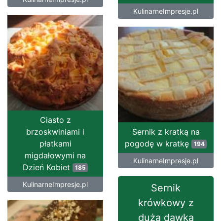
KulinarneImpresje.pl
Ciasto z
brzoskwiniami i
Sernik z kratką na
płatkami
pogodę w kratkę
194
migdałowymi na
KulinarneImpresje.pl
Dzień Kobiet
185
KulinarneImpresje.pl
Sernik
krówkowy z
dużą dawką