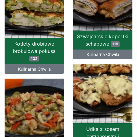
Szwajcarskie kopertki
Kotlety drobiowe
schabowe
119
brokułowa pokusa
Kulinarna Chwila
132
Kulinarna Chwila
Udka z sosem
chrzanowym i