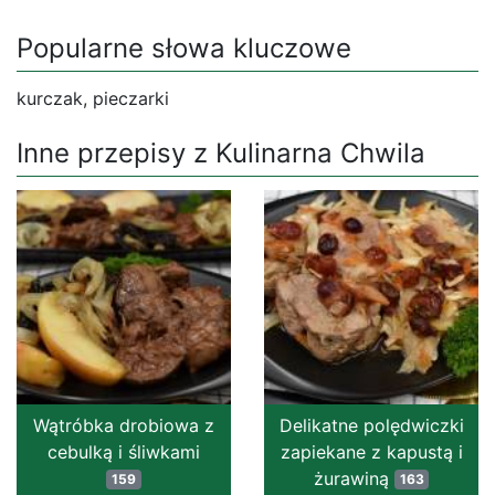
Popularne słowa kluczowe
kurczak, pieczarki
Inne przepisy z Kulinarna Chwila
Wątróbka drobiowa z
Delikatne polędwiczki
cebulką i śliwkami
zapiekane z kapustą i
żurawiną
159
163