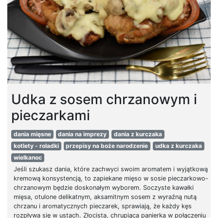
Udka z sosem chrzanowym i
pieczarkami
dania mięsne
dania na imprezy
dania z kurczaka
kotlety - roladki
przepisy na boże narodzenie
udka z kurczaka
wielkanoc
Jeśli szukasz dania, które zachwyci swoim aromatem i wyjątkową
kremową konsystencją, to zapiekane mięso w sosie pieczarkowo-
chrzanowym będzie doskonałym wyborem. Soczyste kawałki
mięsa, otulone delikatnym, aksamitnym sosem z wyraźną nutą
chrzanu i aromatycznych pieczarek, sprawiają, że każdy kęs
rozpływa się w ustach. Złocista, chrupiąca panierka w połączeniu