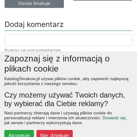
Dorota Smakuje
Dodaj komentarz
Podpisz się pod komentarzem.
Zapoznaj się z informacją o
plikach cookie
KatalogSmakow.pl używa plików cookie, aby zapewnić najlepszą
jakość korzystania z naszego serwisu.
Czy możemy używać Twoich danych,
by wybierać dla Ciebie reklamy?
obiad
ciasta
przepisy
desery
zupy
deser
śniadanie
Nasi partnerzy zbierają dane i używają plików cookie do
salatki
boże narodzenie
warzywa
wielkanoc
przekaski
personalizacji reklam i mierzenia ich skuteczności.
Dowiedz się
,
jak serwis i partnerzy wykorzystują dane.
dania główne
jajka
wegetariańskie
czekolada
kolacja
na słodko
kurczak
owoce
śniadania
dla dzieci
ciasto
Akceptuję
Nie, dziękuję