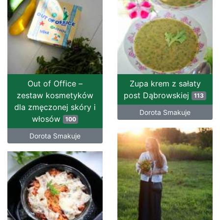
Out of Office –
Zupa krem z sałaty
zestaw kosmetyków
post Dąbrowskiej
113
dla zmęczonej skóry i
Dorota Smakuje
włosów
100
Dorota Smakuje