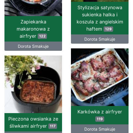
Stylizacja satynowa
sukienka halka i
Zapiekanka
koszula z angielskim
makaronowa z
haftem
129
airfryer
122
Dorota Smakuje
Dorota Smakuje
Karkówka z airfryer
Pieczona owsianka ze
119
śliwkami airfryer
117
Dorota Smakuje