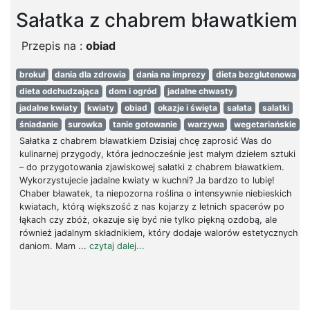
Sałatka z chabrem bławatkiem
Przepis na :
obiad
brokuł
dania dla zdrowia
dania na imprezy
dieta bezglutenowa
dieta odchudzająca
dom i ogród
jadalne chwasty
jadalne kwiaty
kwiaty
obiad
okazje i święta
sałata
salatki
śniadanie
surowka
tanie gotowanie
warzywa
wegetariańskie
Sałatka z chabrem bławatkiem Dzisiaj chcę zaprosić Was do
kulinarnej przygody, która jednocześnie jest małym dziełem sztuki
– do przygotowania zjawiskowej sałatki z chabrem bławatkiem.
Wykorzystujecie jadalne kwiaty w kuchni? Ja bardzo to lubię!
Chaber bławatek, ta niepozorna roślina o intensywnie niebieskich
kwiatach, którą większość z nas kojarzy z letnich spacerów po
łąkach czy zbóż, okazuje się być nie tylko piękną ozdobą, ale
również jadalnym składnikiem, który dodaje walorów estetycznych
daniom. Mam ...
czytaj dalej...