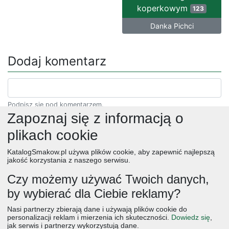
koperkowym
123
Danka Pichci
Dodaj komentarz
Podpisz się pod komentarzem.
Zapoznaj się z informacją o
plikach cookie
KatalogSmakow.pl używa plików cookie, aby zapewnić najlepszą
jakość korzystania z naszego serwisu.
Czy możemy używać Twoich danych,
by wybierać dla Ciebie reklamy?
obiad
ciasta
przepisy
desery
zupy
deser
śniadanie
Nasi partnerzy zbierają dane i używają plików cookie do
salatki
boże narodzenie
warzywa
wielkanoc
przekaski
personalizacji reklam i mierzenia ich skuteczności.
Dowiedz się
,
jak serwis i partnerzy wykorzystują dane.
dania główne
jajka
wegetariańskie
czekolada
kolacja