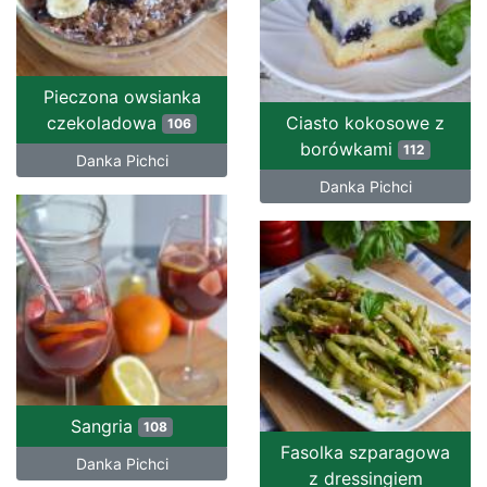
Pieczona owsianka
czekoladowa
Ciasto kokosowe z
106
borówkami
112
Danka Pichci
Danka Pichci
Sangria
108
Fasolka szparagowa
Danka Pichci
z dressingiem