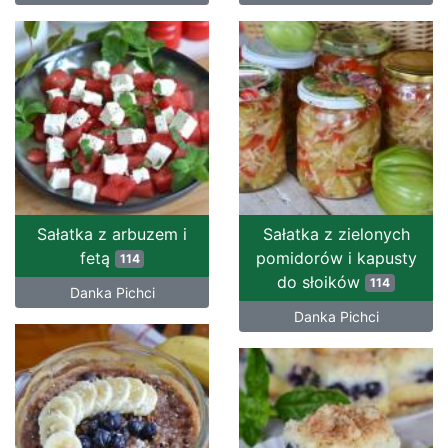
Sałatka z arbuzem i
Sałatka z zielonych
fetą
pomidorów i kapusty
114
do słoików
114
Danka Pichci
Danka Pichci