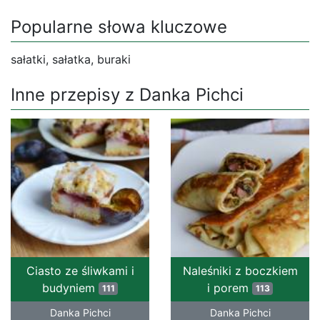
Popularne słowa kluczowe
sałatki, sałatka, buraki
Inne przepisy z Danka Pichci
Ciasto ze śliwkami i
Naleśniki z boczkiem
budyniem
i porem
111
113
Danka Pichci
Danka Pichci