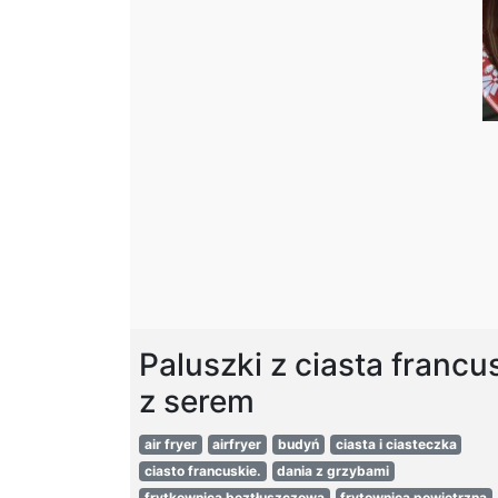
Paluszki z ciasta francu
z serem
air fryer
airfryer
budyń
ciasta i ciasteczka
ciasto francuskie.
dania z grzybami
frytkownica beztłuszczowa
frytownica powietrzna