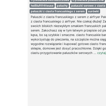
heißluftfritteuse
paluchy
paluszki serowe z ciasta
paluszki z ciasta francuskiego z serem
surówki
Paluszki z ciasta francuskiego z serem z airfryer Pa
z ciasta francuskiego z airfryer. Nie czekaj dłużej! 
swoich bliskich niezwykłym smakiem francuskich pa
serem. Zakochasz się w tym łatwym przepisie od p
kęsa, bo są szybkie i smaczne. ciasto francuskie b
wykorzystuję do pieczenia, na szczęście można się
wygodne rozwiązanie i kupować gotowe ciasto fran
sklepie, domowe jest dosyć pracochłonne. Dzięki 
ciastu przygotowanie paluszków serowych ...
czytaj