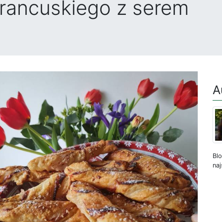
 francuskiego z serem
A
Blo
naj