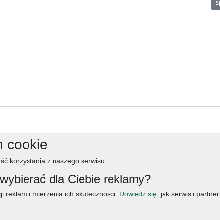
s
h cookie
ść korzystania z naszego serwisu.
ybierać dla Ciebie reklamy?
ji reklam i mierzenia ich skuteczności.
Dowiedz się
, jak serwis i partn
śniadanie
salatki
boże narodzenie
warzywa
wielkanoc
przekaski