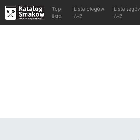
Top
Lista blogów
Lista tagó
lista
A-Z
A-Z