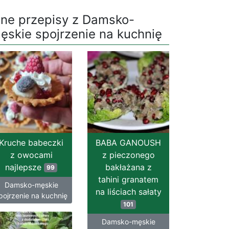
nne przepisy z Damsko-
ęskie spojrzenie na kuchnię
Kruche babeczki
BABA GANOUSH
z owocami
z pieczonego
najlepsze
bakłażana z
99
tahini granatem
Damsko-męskie
na liściach sałaty
pojrzenie na kuchnię
101
Damsko-męskie