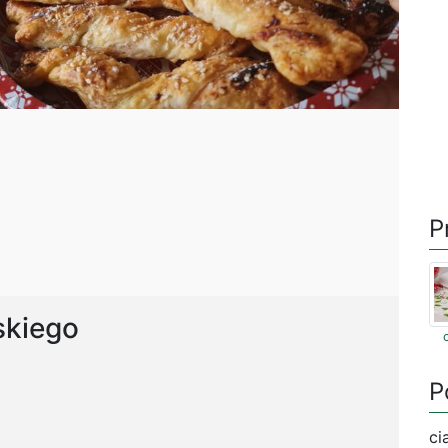
P
skiego
P
ci