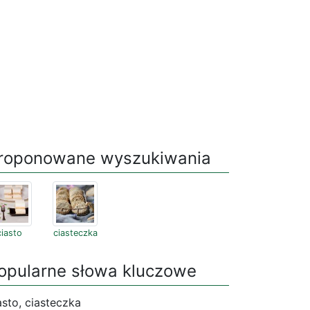
roponowane wyszukiwania
ciasto
ciasteczka
opularne słowa kluczowe
asto, ciasteczka