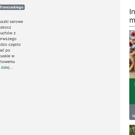
 francuskiego
I
m
luszki serowe
Zaskocz
luchów z
ierwszego
ardzo często
gać po
cuskie w
gotowemu
 dalej...
s