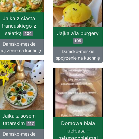
Jajka z ciasta
francuskiego z
sałatką
Jajka a’la burgery
124
105
Damsko-męskie
pojrzenie na kuchnię
Damsko-męskie
spojrzenie na kuchnię
Jajka z sosem
tatarskim
Domowa biała
117
kiełbasa –
Damsko-męskie
najsmaczniejsza!