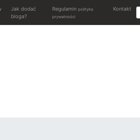
w
Jak dodać
Regulamin
Kontakt
polityka
bloga?
prywatności