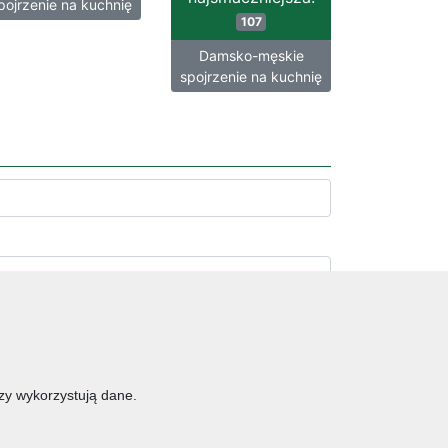
pojrzenie na kuchnię
107
Damsko-męskie
spojrzenie na kuchnię
erzy wykorzystują dane.
dania główne
jajka
wegetariańskie
czekolada