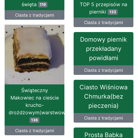
święta
TOP 5 przepisów na
119
pierniki
133
Ciasta z tradycjami
Ciasta z tradycjami
Domowy piernik
przekładany
powidłami
Ciasta z tradycjami
Ciasto Wiśniowa
Świąteczny
Chmurka(bez
Makowiec na cieście
krucho-
pieczenia)
drożdżowym(warstwowy)
Ciasta z tradycjami
136
Ciasta z tradycjami
Prosta Babka