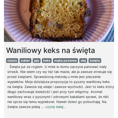
Waniliowy keks na święta
ciasto
cukier
jaja
keks
mąka pszenna
olej
święta
Święta już za rogiem. U mnie w domu zaczyna panować mały
stresik. Nie wiem czy wy też tak macie, ale ja zawsze stresuje się
przed świętami. Sprawdzoną metodą u mnie jest pieczenie
wypieków. Moja dzisiejsza propozycja to pyszny waniliowy keks
na święta. Zawsze się udaje i zawsze wychodzi. Jest to keks który
długo zachowuje świeżość i jest przy tym wilgotny. Aromat
waniliowy wraz z pysznymi i zdrowymi bakaliami sprawi, że nikt
nie oprze się temu wypiekowi. Nawet dzieci go pokochają. Na
święta zawsze piekę ...
czytaj dalej...