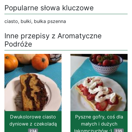
Popularne słowa kluczowe
ciasto, bułki, bułka pszenna
Inne przepisy z Aromatyczne
Podróże
Dwukolorowe ciasto
Pyszne gofry, coś dla
dyniowe z czekoladą
małych i dużych
łakomczuchów :)
234
235