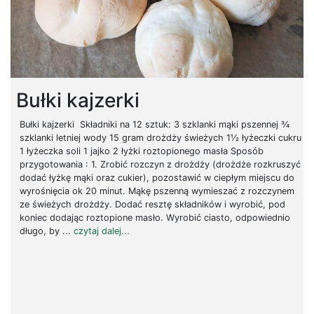
Bułki kajzerki
Bułki kajzerki Składniki na 12 sztuk: 3 szklanki mąki pszennej ¾
szklanki letniej wody 15 gram drożdży świeżych 1½ łyżeczki cukru
1 łyżeczka soli 1 jajko 2 łyżki roztopionego masła Sposób
przygotowania : 1. Zrobić rozczyn z drożdży (drożdże rozkruszyć
dodać łyżkę mąki oraz cukier), pozostawić w ciepłym miejscu do
wyrośnięcia ok 20 minut. Mąkę pszenną wymieszać z rozczynem
ze świeżych drożdży. Dodać resztę składników i wyrobić, pod
koniec dodając roztopione masło. Wyrobić ciasto, odpowiednio
długo, by ...
czytaj dalej...