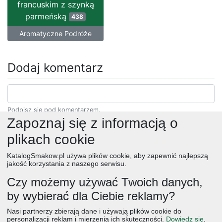
francuskim z szynką
parmeńską
438
Aromatyczne Podróże
Dodaj komentarz
Podpisz się pod komentarzem.
Zapoznaj się z informacją o
plikach cookie
KatalogSmakow.pl używa plików cookie, aby zapewnić najlepszą
jakość korzystania z naszego serwisu.
Czy możemy używać Twoich danych,
by wybierać dla Ciebie reklamy?
obiad
ciasta
przepisy
desery
zupy
deser
śniadanie
Nasi partnerzy zbierają dane i używają plików cookie do
salatki
boże narodzenie
warzywa
wielkanoc
przekaski
personalizacji reklam i mierzenia ich skuteczności.
Dowiedz się
,