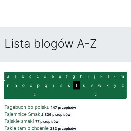
Lista blogów A-Z
a
ą
b
c
ć
d
e
ę
f
g
h
i
j
k
l
ł
m
n
ń
o
ó
p
q
r
s
ś
t
u
v
w
x
y
z
ź
ż
Tagebuch po polsku
147 przepisów
Tajemnice Smaku
826 przepisów
Tajskie smaki
77 przepisów
Takie tam pichcenie
333 przepisów