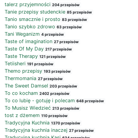
talerz przyjemności
204 przepisów
Tanie przepisy studenckie
85 przepisów
Tanio smacznie i prosto
83 przepisów
Tanio szybko zdrowo
63 przepisów
Tani Weganizm
4 przepisów
Taste of imagination
27 przepisów
Taste Of My Day
217 przepisów
Taste Therapy
121 przepisów
Tetiisheri
191 przepisów
Themo przepisy
193 przepisów
Thermomania
27 przepisów
The Sweet Damsel
203 przepisów
To co kocham
2402 przepisów
To co lubię - gotuję i polecam
648 przepisów
To Musisz Wiedzieć
213 przepisów
tost z dżemem
110 przepisów
Tradycyjna Kuchnia
1370 przepisów
Tradycyjna kuchnia inaczej
27 przepisów
Tradycyjna kuchnia Kasi
634 przepisów