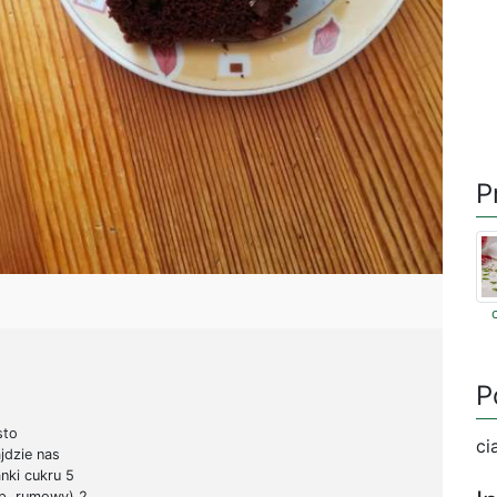
P
P
sto
ci
jdzie nas
anki cukru 5
np. rumowy) 2