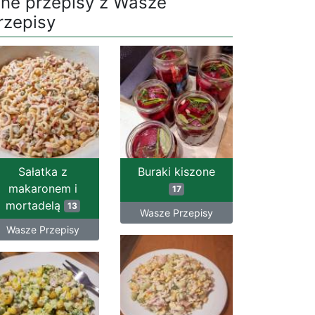
nne przepisy z Wasze
rzepisy
Sałatka z
Buraki kiszone
makaronem i
17
mortadelą
13
Wasze Przepisy
Wasze Przepisy