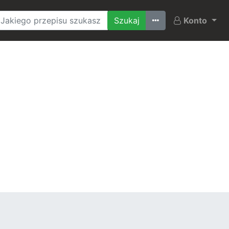
Ostatnio szukane
Konto