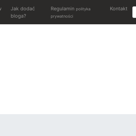
w
Jak dodać
Regulamin
Kontakt
polityka
bloga?
prywatności