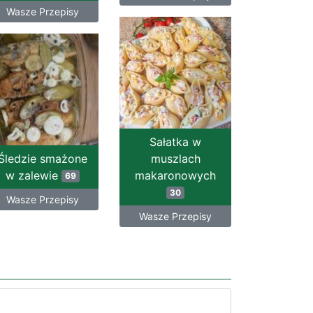
Wasze Przepisy
Sałatka w
Śledzie smażone
muszlach
w zalewie
makaronowych
69
30
Wasze Przepisy
Wasze Przepisy