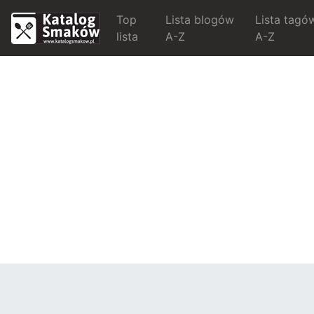
Top
Lista blogów
Lista tagó
lista
A-Z
A-Z