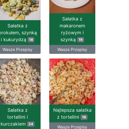
Sałatka z
Sałatka z
makaronem
brokułem, szynką
ryżowym i
i kukurydzą
szynką
18
19
Wasze Przepisy
Wasze Przepisy
Sałatka z
Najlepsza sałatka
tortellini i
z tortellini
16
kurczakiem
24
Wasze Przepisy