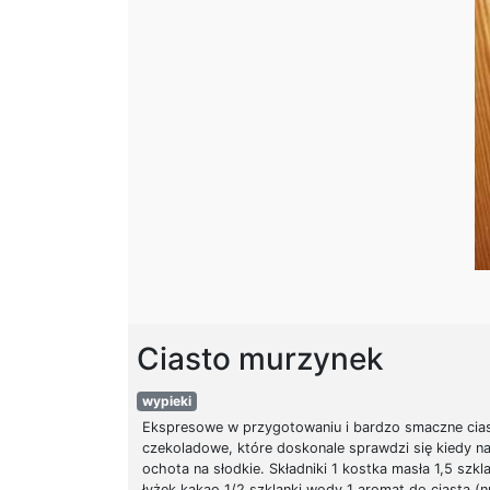
Ciasto murzynek
wypieki
Ekspresowe w przygotowaniu i bardzo smaczne cia
czekoladowe, które doskonale sprawdzi się kiedy na
ochota na słodkie. Składniki 1 kostka masła 1,5 szkl
łyżek kakao 1/2 szklanki wody 1 aromat do ciasta (