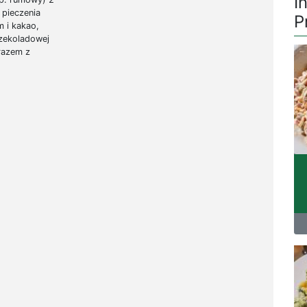
I
 pieczenia
P
 i kakao,
zekoladowej
 razem z