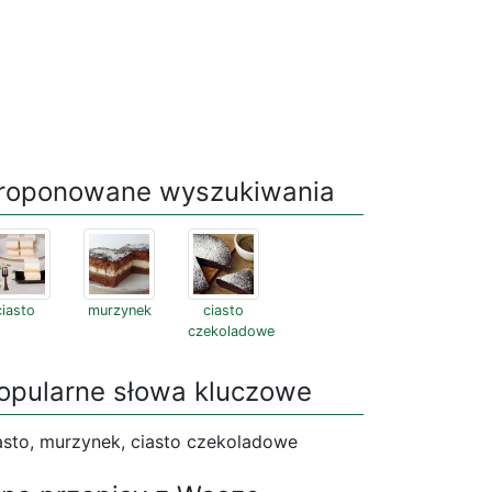
roponowane wyszukiwania
ciasto
murzynek
ciasto
czekoladowe
opularne słowa kluczowe
asto, murzynek, ciasto czekoladowe