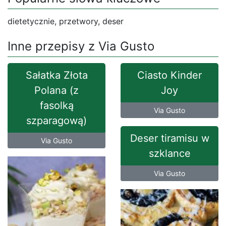
dietetycznie, przetwory, deser
Inne przepisy z Via Gusto
Sałatka Złota
Ciasto Kinder
Polana (z
Joy
fasolką
Via Gusto
szparagową)
Deser tiramisu w
Via Gusto
szklance
Via Gusto