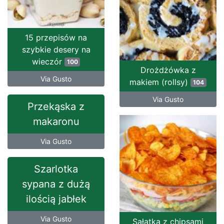
15 przepisów na
szybkie desery na
wieczór
100
Drożdżówka z
Via Gusto
makiem (rollsy)
104
Via Gusto
Przekąska z
makaronu
Via Gusto
Szarlotka
sypana z dużą
ilością jabłek
Via Gusto
Sałatka z chipsami