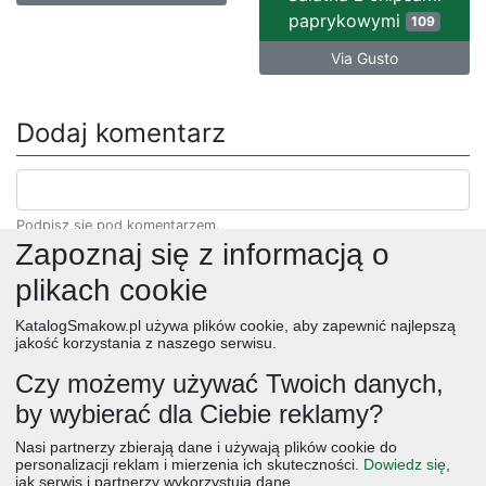
paprykowymi
109
Via Gusto
Dodaj komentarz
Podpisz się pod komentarzem.
Zapoznaj się z informacją o
plikach cookie
KatalogSmakow.pl używa plików cookie, aby zapewnić najlepszą
jakość korzystania z naszego serwisu.
Czy możemy używać Twoich danych,
by wybierać dla Ciebie reklamy?
obiad
ciasta
przepisy
desery
zupy
deser
śniadanie
Nasi partnerzy zbierają dane i używają plików cookie do
salatki
boże narodzenie
warzywa
wielkanoc
przekaski
personalizacji reklam i mierzenia ich skuteczności.
Dowiedz się
,
jak serwis i partnerzy wykorzystują dane.