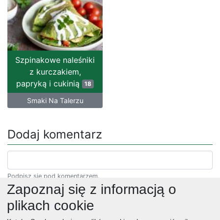
Szpinakowe naleśniki
z kurczakiem,
papryką i cukinią
18
Smaki Na Talerzu
Dodaj komentarz
Podpisz się pod komentarzem.
Zapoznaj się z informacją o
plikach cookie