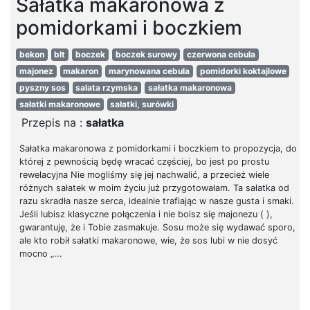
Sałatka makaronowa z
pomidorkami i boczkiem
bekon
blt
boczek
boczek surowy
czerwona cebula
majonez
makaron
marynowana cebula
pomidorki koktajlowe
pyszny sos
salata rzymska
sałatka makaronowa
sałatki makaronowe
sałatki, surówki
Przepis na :
sałatka
Sałatka makaronowa z pomidorkami i boczkiem to propozycja, do
której z pewnością będę wracać częściej, bo jest po prostu
rewelacyjna Nie mogliśmy się jej nachwalić, a przecież wiele
różnych sałatek w moim życiu już przygotowałam. Ta sałatka od
razu skradła nasze serca, idealnie trafiając w nasze gusta i smaki.
Jeśli lubisz klasyczne połączenia i nie boisz się majonezu ( ),
gwarantuję, że i Tobie zasmakuje. Sosu może się wydawać sporo,
ale kto robił sałatki makaronowe, wie, że sos lubi w nie dosyć
mocno „...