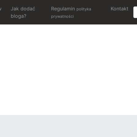
w
Jak dodać
Regulamin
Kontakt
polityka
bloga?
prywatności