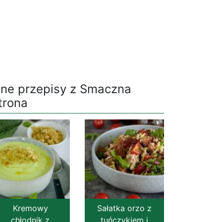
nne przepisy z Smaczna
trona
Kremowy
Sałatka orzo z
chłodnik z
tuńczykiem i