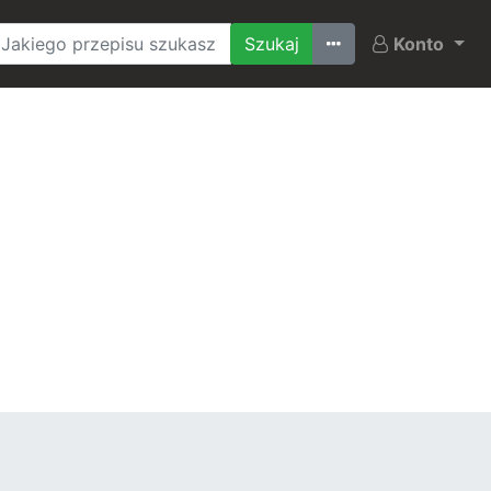
Ostatnio szukane
Konto