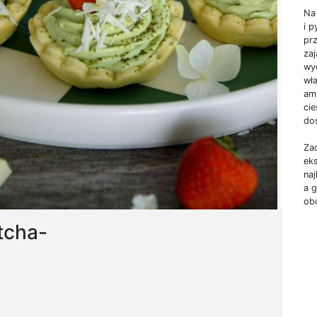
Na 
i p
pr
zaj
wyc
wł
amb
ci
do
Za
ek
na
a 
ob
tcha-