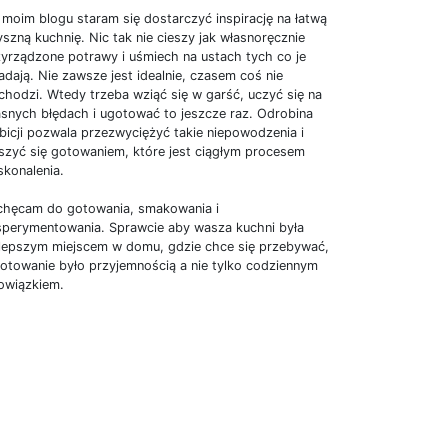
moim blogu staram się dostarczyć inspirację na łatwą
yszną kuchnię. Nic tak nie cieszy jak własnoręcznie
zyrządzone potrawy i uśmiech na ustach tych co je
adają. Nie zawsze jest idealnie, czasem coś nie
hodzi. Wtedy trzeba wziąć się w garść, uczyć się na
asnych błędach i ugotować to jeszcze raz. Odrobina
icji pozwala przezwyciężyć takie niepowodzenia i
eszyć się gotowaniem, które jest ciągłym procesem
skonalenia.
chęcam do gotowania, smakowania i
sperymentowania. Sprawcie aby wasza kuchni była
jlepszym miejscem w domu, gdzie chce się przebywać,
gotowanie było przyjemnością a nie tylko codziennym
owiązkiem.