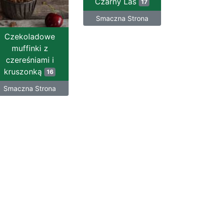
Czarny Las
17
Smaczna Strona
Czekoladowe
muffinki z
czereśniami i
kruszonką
16
Smaczna Strona