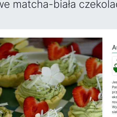
owe matcha-biała czekol
A
Jes
Pa
prz
ek
no
Wy
sie