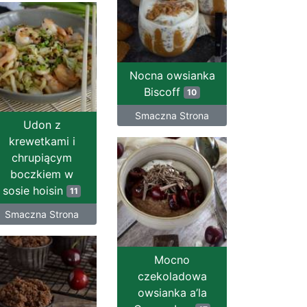
Nocna owsianka
Biscoff
10
Smaczna Strona
Udon z
krewetkami i
chrupiącym
boczkiem w
sosie hoisin
11
Smaczna Strona
Mocno
czekoladowa
owsianka a’la