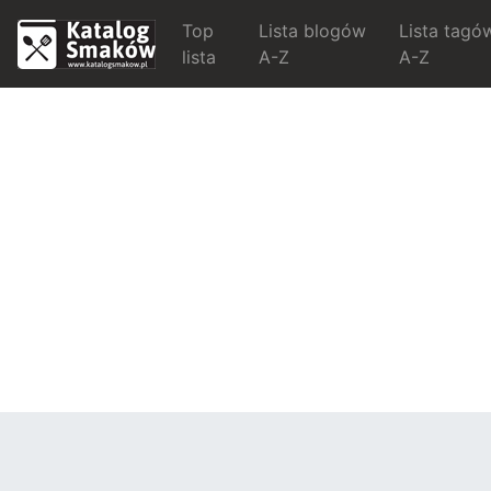
Top
Lista blogów
Lista tagó
lista
A-Z
A-Z