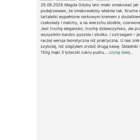
26.06.2026 Magda Gdyby lato miało smakować jak 
podejrzewam, że smakowałoby właśnie tak. Kruche 
tartaletki wypełnione serkowym kremem z dodatkiem
czekolady i matchy, a na wierzchu słodkie, czerwon
Jest trochę elegancko, trochę dziewczyńsko, ale pr
wszystkim bardzo pysznie i słodko. I ostrzegam – j
raczej wersja teoretyczna niż praktyczna. U nas znik
szybciej, niż zdążyłam zrobić drugą kawę. Składniki 
150g mąki 3 łyżeczki cukru pudru...
czytaj dalej...