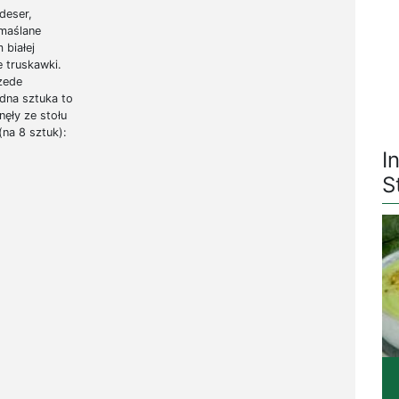
deser,
maślane
 białej
e truskawki.
zede
edna sztuka to
nęły ze stołu
(na 8 sztuk):
I
S