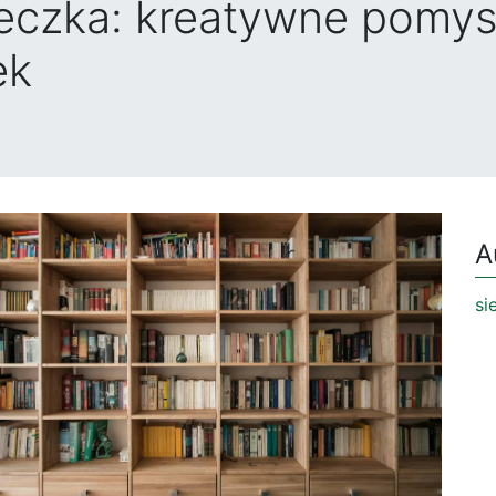
eczka: kreatywne pomysł
ek
A
si