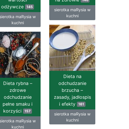
odżywcze
145
sierotka maRysia w
kuchni
sierotka maRysia w
kuchni
Dieta na
Dieta rybna –
odchudzanie
zdrowe
brzucha –
odchudzanie
zasady, jadłospis
pełne smaku i
i efekty
161
korzyści
157
sierotka maRysia w
kuchni
sierotka maRysia w
kuchni