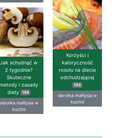
Korzyści i
Jak schudnąć w
kaloryczność
2 tygodnie?
rosołu na diecie
Skuteczne
odchudzającej
metody i zasady
153
diety
154
sierotka maRysia w
kuchni
sierotka maRysia w
kuchni