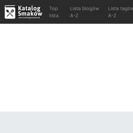
Top
Lista blogów
Lista tagó
lista
A-Z
A-Z