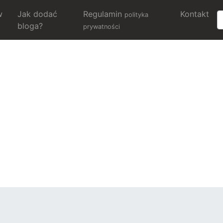
w
Jak dodać
Regulamin
Kontakt
polityka
bloga?
prywatności