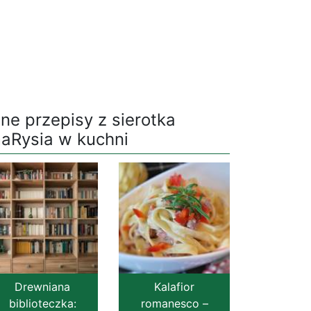
nne przepisy z sierotka
aRysia w kuchni
Drewniana
Kalafior
biblioteczka:
romanesco –