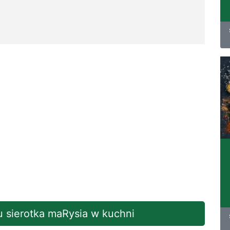
gu sierotka maRysia w kuchni