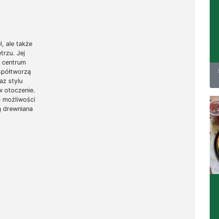
, ale także
trzu. Jej
ę centrum
współtworzą
az stylu
w otoczenie.
— możliwości
ą drewniana