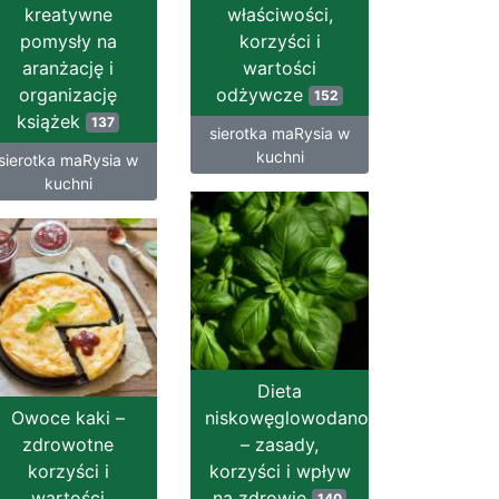
kreatywne
właściwości,
pomysły na
korzyści i
aranżację i
wartości
organizację
odżywcze
152
książek
137
sierotka maRysia w
kuchni
sierotka maRysia w
kuchni
Dieta
Owoce kaki –
niskowęglowodanowa
zdrowotne
– zasady,
korzyści i
korzyści i wpływ
wartości
na zdrowie
140