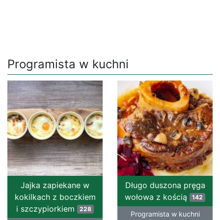
Programista w kuchni
Jajka zapiekane w
Długo duszona pręga
kokilkach z boczkiem
wołowa z kością
142
i szczypiorkiem
228
Programista w kuchni