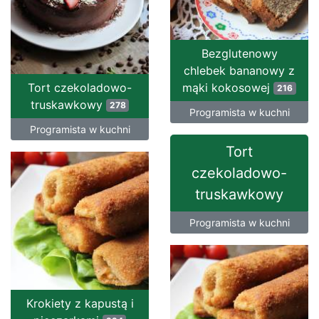
Bezglutenowy
chlebek bananowy z
Tort czekoladowo-
mąki kokosowej
216
truskawkowy
278
Programista w kuchni
Programista w kuchni
Tort
czekoladowo-
truskawkowy
Programista w kuchni
Krokiety z kapustą i