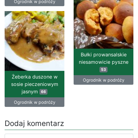
Ogrodnik w podróży
Bułki prowansalskie
niesamowicie pyszne
53
Żeberka duszone w
Ogrodnik w podróży
sosie pieczeniowym
jasnym
66
Ogrodnik w podróży
Dodaj komentarz