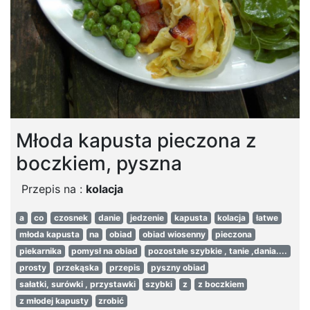
Młoda kapusta pieczona z
boczkiem, pyszna
Przepis na :
kolacja
a
co
czosnek
danie
jedzenie
kapusta
kolacja
łatwe
młoda kapusta
na
obiad
obiad wiosenny
pieczona
piekarnika
pomysł na obiad
pozostałe szybkie , tanie ,dania....
prosty
przekąska
przepis
pyszny obiad
sałatki, surówki , przystawki
szybki
z
z boczkiem
z młodej kapusty
zrobić