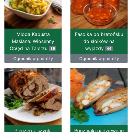
Młoda Kapusta
Fasolka po bretońsku
Maślana: Wiosenny
do słoików na
Obłęd na Talerzu
wyjazdy
35
44
Ogrodnik w podróży
Ogrodnik w podróży
Pieczeń z szynki
Boczniaki nadziewane