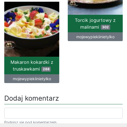
Torcik jogurtowy z
malinami
302
mojewypiekiinietylko
Makaron kokardki z
truskawkami
288
mojewypiekiinietylko
Dodaj komentarz
Podpisz się pod komentarzem.