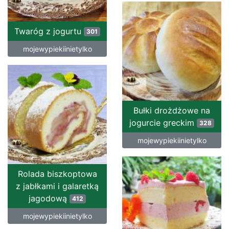
Twaróg z jogurtu
301
mojewypiekiinietylko
Bułki drożdżowe na
jogurcie greckim
328
mojewypiekiinietylko
Rolada biszkoptowa
z jabłkami i galaretką
jagodową
412
mojewypiekiinietylko