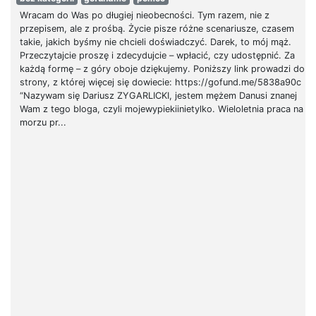
Wracam do Was po długiej nieobecności. Tym razem, nie z
przepisem, ale z prośbą. Życie pisze różne scenariusze, czasem
takie, jakich byśmy nie chcieli doświadczyć. Darek, to mój mąż.
Przeczytajcie proszę i zdecydujcie – wpłacić, czy udostępnić. Za
każdą formę – z góry oboje dziękujemy. Poniższy link prowadzi do
strony, z której więcej się dowiecie: https://gofund.me/5838a90c
“Nazywam się Dariusz ZYGARLICKI, jestem mężem Danusi znanej
Wam z tego bloga, czyli mojewypiekiinietylko. Wieloletnia praca na
morzu pr...